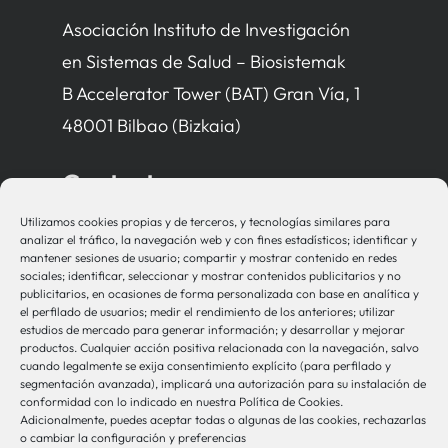
Asociación Instituto de Investigación
en Sistemas de Salud – Biosistemak
B Accelerator Tower (BAT) Gran Vía, 1
48001 Bilbao (Bizkaia)
Contacto
Utilizamos cookies propias y de terceros, y tecnologías similares para
bio-sistemak@bio-sistemak.eus
analizar el tráfico, la navegación web y con fines estadísticos; identificar y
mantener sesiones de usuario; compartir y mostrar contenido en redes
944 00 77 90
sociales; identificar, seleccionar y mostrar contenidos publicitarios y no
publicitarios, en ocasiones de forma personalizada con base en analítica y
el perfilado de usuarios; medir el rendimiento de los anteriores; utilizar
estudios de mercado para generar información; y desarrollar y mejorar
productos. Cualquier acción positiva relacionada con la navegación, salvo
Otros Enlaces
cuando legalmente se exija consentimiento explícito (para perfilado y
segmentación avanzada), implicará una autorización para su instalación de
conformidad con lo indicado en nuestra Política de Cookies.
Adicionalmente, puedes aceptar todas o algunas de las cookies, rechazarlas
Osakidetza
o cambiar la configuración y preferencias