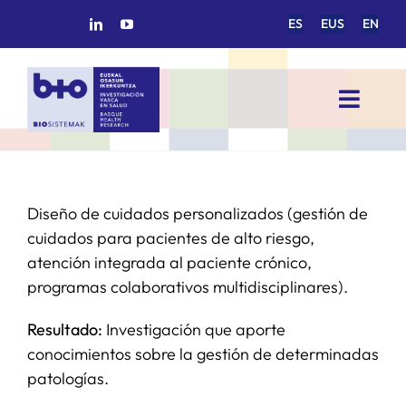
Saltar
ES
EUS
EN
al
contenido
Toggl
Navig
INICIO
Diseño de cuidados personalizados (gestión de
BIOSISTEMAK
cuidados para pacientes de alto riesgo,
atención integrada al paciente crónico,
ÁREAS DE INVESTIGACIÓN
programas colaborativos multidisciplinares).
Resultado:
Investigación que aporte
GRUPOS DE INVESTIGACIÓN
conocimientos sobre la gestión de determinadas
patologías.
PROYECTOS/COLABORACIONES