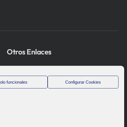
Otros Enlaces
Osakidetza
Bioef
olo funcionales
Configurar Cookies
Gobierno Vasco
UPV/EHU
Aviso-Legal
Política de Privacidad
Política de Cookies
Sistema Interno de Información