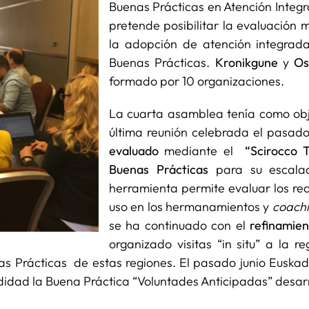
Buenas Prácticas en Atención Integr
pretende posibilitar la evaluación 
la adopción de atención integrada
Buenas Prácticas.
Kronikgune
y
Os
formado por 10 organizaciones.
La cuarta asamblea tenía como obj
última reunión celebrada el pasad
evaluado
mediante el
“Scirocco 
Buenas Prácticas
para su escalad
herramienta permite evaluar los re
uso en los hermanamientos y
coach
se ha continuado con el
refinamien
organizado visitas “in situ” a la re
 Prácticas de estas regiones. El pasado junio Euskadi 
didad la Buena Práctica “Voluntades Anticipadas” desarr