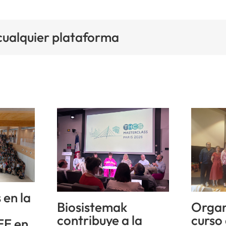
 cualquier plataforma
 en la
Biosistemak
Organ
n
contribuye a la
curso
EE en