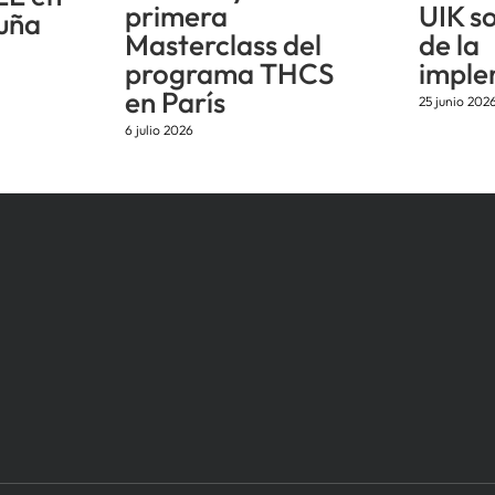
primera
UIK s
uña
Masterclass del
de la
programa THCS
imple
en París
25 junio 202
6 julio 2026