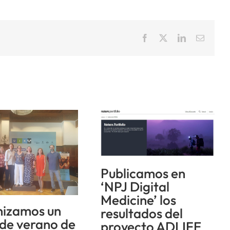
Facebook
X
LinkedIn
Correo
electrón
Publicamos en
‘NPJ Digital
Medicine’ los
izamos un
resultados del
 de verano de
proyecto ADLIFE