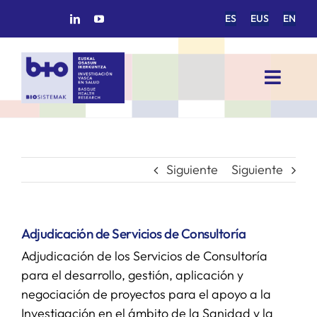
Saltar
ES
EUS
EN
al
contenido
Toggl
Navig
INICIO
BIOSISTEMAK
Siguiente
Siguiente
ÁREAS DE INVESTIGACIÓN
Adjudicación de Servicios de Consultoría
Adjudicación de los Servicios de Consultoría
GRUPOS DE INVESTIGACIÓN
para el desarrollo, gestión, aplicación y
negociación de proyectos para el apoyo a la
PROYECTOS/COLABORACIONES
Investigación en el ámbito de la Sanidad y la