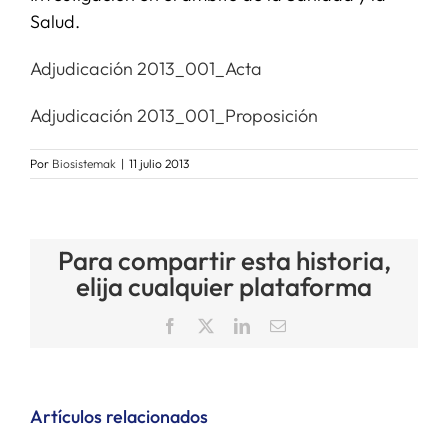
Salud.
SERVICIOS
Adjudicación 2013_001_Acta
Adjudicación 2013_001_Proposición
APOYO I+D+I
Por
Biosistemak
|
11 julio 2013
NOTICIAS
Para compartir esta historia,
elija cualquier plataforma
Facebook
X
LinkedIn
Correo
electrónico
Artículos relacionados