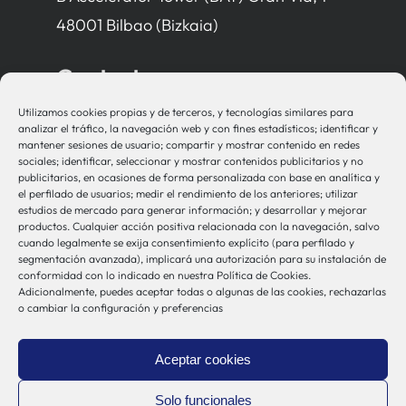
48001 Bilbao (Bizkaia)
Contacto
Utilizamos cookies propias y de terceros, y tecnologías similares para
bio-sistemak@bio-sistemak.eus
analizar el tráfico, la navegación web y con fines estadísticos; identificar y
mantener sesiones de usuario; compartir y mostrar contenido en redes
944 00 77 90
sociales; identificar, seleccionar y mostrar contenidos publicitarios y no
publicitarios, en ocasiones de forma personalizada con base en analítica y
el perfilado de usuarios; medir el rendimiento de los anteriores; utilizar
estudios de mercado para generar información; y desarrollar y mejorar
productos. Cualquier acción positiva relacionada con la navegación, salvo
Otros Enlaces
cuando legalmente se exija consentimiento explícito (para perfilado y
segmentación avanzada), implicará una autorización para su instalación de
conformidad con lo indicado en nuestra Política de Cookies.
Adicionalmente, puedes aceptar todas o algunas de las cookies, rechazarlas
Osakidetza
o cambiar la configuración y preferencias
Bioef
Gobierno Vasco
Aceptar cookies
UPV/EHU
Aviso-Legal
Solo funcionales