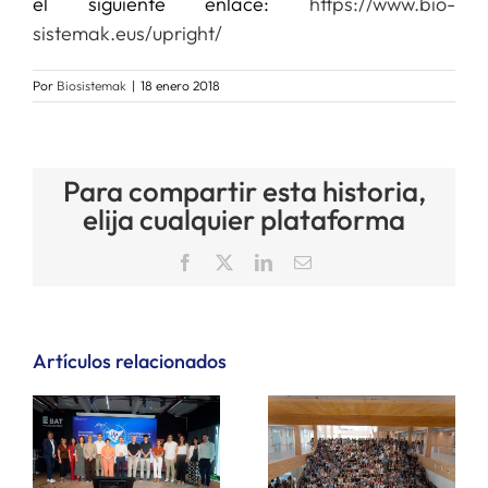
el siguiente enlace:
https://www.bio-
sistemak.eus/upright/
Por
Biosistemak
|
18 enero 2018
Para compartir esta historia,
elija cualquier plataforma
Facebook
X
LinkedIn
Correo
electrónico
Artículos relacionados