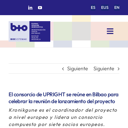
Saltar
ES
EUS
EN
al
contenido
Toggl
Navig
INICIO
BIOSISTEMAK
Siguiente
Siguiente
ÁREAS DE INVESTIGACIÓN
El consorcio de UPRIGHT se reúne en Bilbao para
celebrar la reunión de lanzamiento del proyecto
GRUPOS DE INVESTIGACIÓN
Kronikgune es el coordinador del proyecto
a nivel europeo y lidera un consorcio
PROYECTOS/COLABORACIONES
compuesto por siete socios europeos.