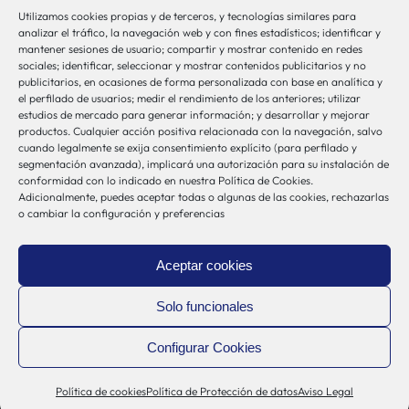
Utilizamos cookies propias y de terceros, y tecnologías similares para
bio-sistemak@bio-sistemak.eus
analizar el tráfico, la navegación web y con fines estadísticos; identificar y
mantener sesiones de usuario; compartir y mostrar contenido en redes
944 00 77 90
sociales; identificar, seleccionar y mostrar contenidos publicitarios y no
publicitarios, en ocasiones de forma personalizada con base en analítica y
el perfilado de usuarios; medir el rendimiento de los anteriores; utilizar
estudios de mercado para generar información; y desarrollar y mejorar
productos. Cualquier acción positiva relacionada con la navegación, salvo
Otros Enlaces
cuando legalmente se exija consentimiento explícito (para perfilado y
segmentación avanzada), implicará una autorización para su instalación de
conformidad con lo indicado en nuestra Política de Cookies.
Adicionalmente, puedes aceptar todas o algunas de las cookies, rechazarlas
Osakidetza
o cambiar la configuración y preferencias
Bioef
Gobierno Vasco
Aceptar cookies
UPV/EHU
Aviso-Legal
Solo funcionales
Política de Privacidad
Configurar Cookies
Política de Cookies
Sistema Interno de Información
Política de cookies
Política de Protección de datos
Aviso Legal