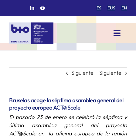
Saltar
ES
EUS
EN
al
contenido
Toggl
Navig
INICIO
BIOSISTEMAK
Siguiente
Siguiente
ÁREAS DE INVESTIGACIÓN
Bruselas acoge la séptima asamblea general del
proyecto europeo ACT@Scale
GRUPOS DE INVESTIGACIÓN
El pasado 23 de enero se celebró la séptima y
última asamblea general del proyecto
PROYECTOS/COLABORACIONES
ACT@Scale en la oficina europea de la región