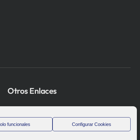
Otros Enlaces
Osakidetza
Bioef
olo funcionales
Configurar Cookies
Gobierno Vasco
UPV/EHU