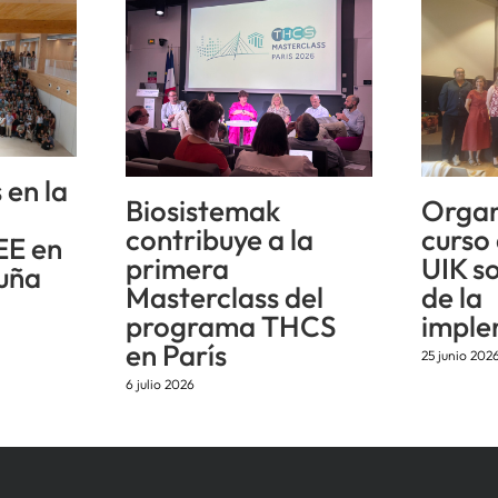
 en la
Biosistemak
Organ
n
contribuye a la
curso
EE en
primera
UIK s
uña
Masterclass del
de la
programa THCS
imple
en París
25 junio 202
6 julio 2026