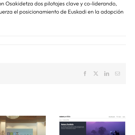
on Osakidetza dos pilotajes clave y co-liderando,
efuerza el posicionamiento de Euskadi en la adopción
Facebook
X
LinkedIn
Correo
electrón