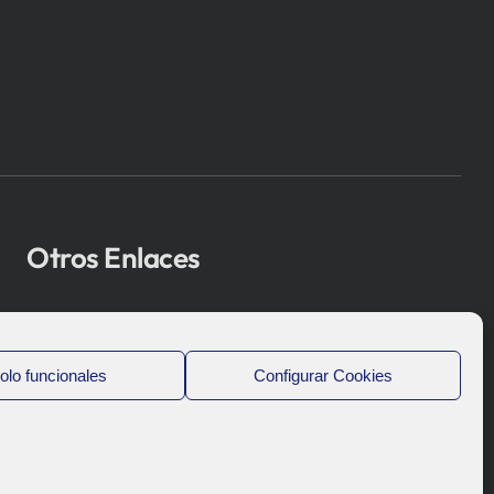
Otros Enlaces
Osakidetza
Bioef
olo funcionales
Configurar Cookies
Gobierno Vasco
UPV/EHU
Aviso-Legal
Política de Privacidad