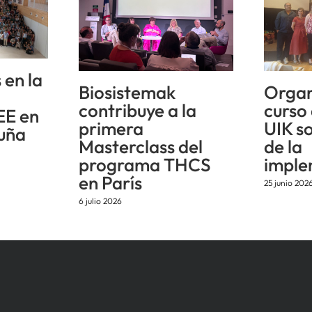
 en la
Biosistemak
Organ
n
contribuye a la
curso
EE en
primera
UIK s
uña
Masterclass del
de la
programa THCS
imple
en París
25 junio 202
6 julio 2026