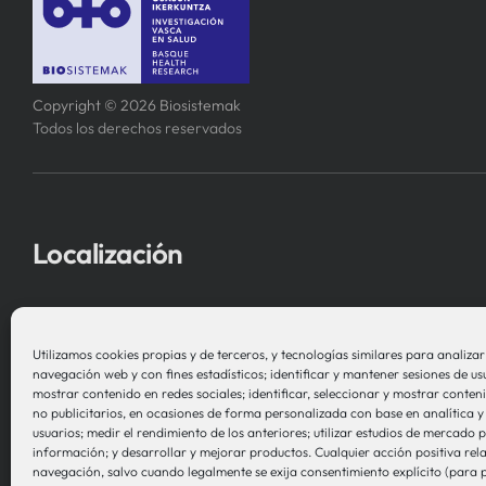
Copyright © 2026 Biosistemak
Todos los derechos reservados
Localización
Asociación Instituto de Investigación
en Sistemas de Salud – Biosistemak
Utilizamos cookies propias y de terceros, y tecnologías similares para analizar e
navegación web y con fines estadísticos; identificar y mantener sesiones de us
B Accelerator Tower (BAT) Gran Vía, 1
mostrar contenido en redes sociales; identificar, seleccionar y mostrar conteni
no publicitarios, en ocasiones de forma personalizada con base en analítica y 
48001 Bilbao (Bizkaia)
usuarios; medir el rendimiento de los anteriores; utilizar estudios de mercado
información; y desarrollar y mejorar productos. Cualquier acción positiva rel
navegación, salvo cuando legalmente se exija consentimiento explícito (para p