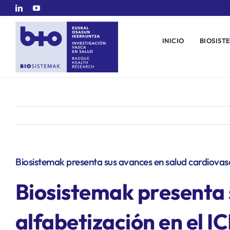
Saltar
al
contenido
INICIO
BIOSIST
Biosistemak presenta sus avances en salud cardiovasc
Biosistemak presenta 
alfabetización en el I