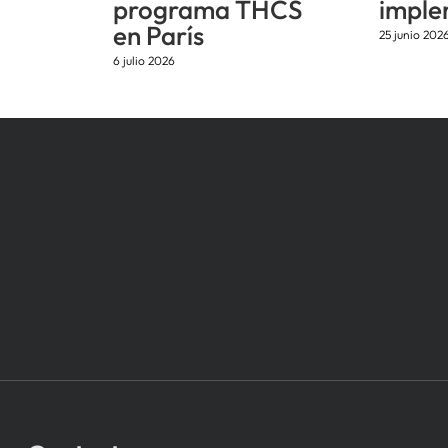
programa THCS
imple
en París
25 junio 202
6 julio 2026