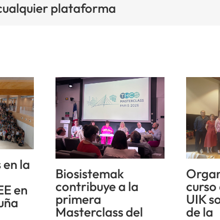
 cualquier plataforma
 en la
Biosistemak
Organ
n
contribuye a la
curso
EE en
primera
UIK s
uña
Masterclass del
de la