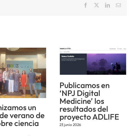
Facebook
X
LinkedIn
Correo
electrón
Publicamos en
‘NPJ Digital
Medicine’ los
izamos un
resultados del
 de verano de
proyecto ADLIFE
obre ciencia
23 junio 2026