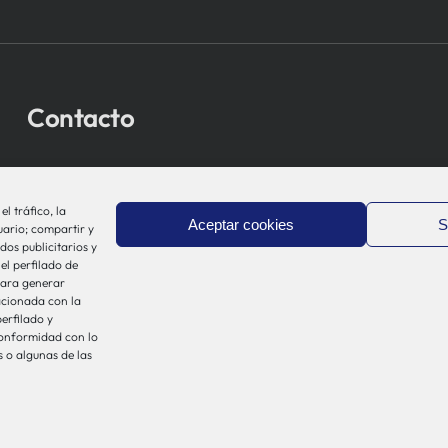
Contacto
bio-sistemak@bio-sistemak.eus
944 00 77 90
l tráfico, la
Aceptar cookies
S
uario; compartir y
dos publicitarios y
el perfilado de
 para generar
acionada con la
erfilado y
conformidad con lo
 o algunas de las