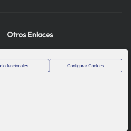
Otros Enlaces
Osakidetza
Bioef
olo funcionales
Configurar Cookies
Gobierno Vasco
UPV/EHU
Aviso-Legal
Política de Privacidad
Política de Cookies
Sistema Interno de Información