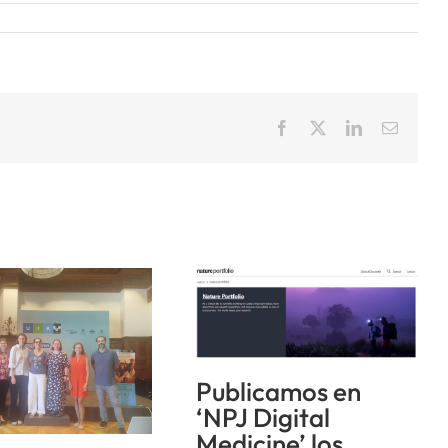
Facebook
X
LinkedIn
Correo
electrón
Publicamos en
‘NPJ Digital
Medicine’ los