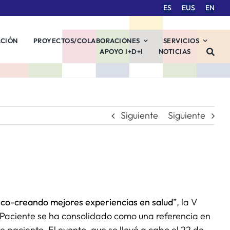
ES
EUS
EN
ACIÓN
PROYECTOS/COLABORACIONES
SERVICIOS
APOYO I+D+I
NOTICIAS
Siguiente
Siguiente
: co-creando mejores experiencias en salud
”, la V
 Paciente se ha consolidado como una referencia en
 paciente. El evento, que se llevó a cabo el 22 de