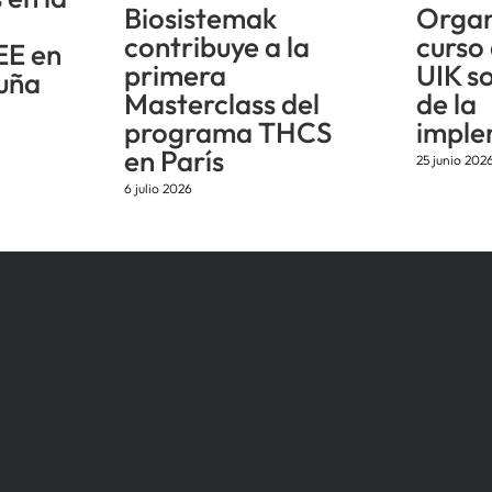
Biosistemak
Organ
n
contribuye a la
curso
EE en
primera
UIK s
uña
Masterclass del
de la
programa THCS
imple
en París
25 junio 202
6 julio 2026