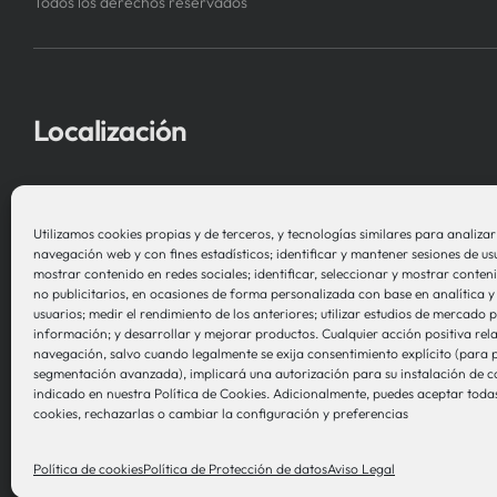
Todos los derechos reservados
Localización
Asociación Instituto de Investigación
en Sistemas de Salud – Biosistemak
Utilizamos cookies propias y de terceros, y tecnologías similares para analizar e
navegación web y con fines estadísticos; identificar y mantener sesiones de us
B Accelerator Tower (BAT) Gran Vía, 1
mostrar contenido en redes sociales; identificar, seleccionar y mostrar conteni
no publicitarios, en ocasiones de forma personalizada con base en analítica y 
48001 Bilbao (Bizkaia)
usuarios; medir el rendimiento de los anteriores; utilizar estudios de mercado
información; y desarrollar y mejorar productos. Cualquier acción positiva rel
navegación, salvo cuando legalmente se exija consentimiento explícito (para p
segmentación avanzada), implicará una autorización para su instalación de 
indicado en nuestra Política de Cookies. Adicionalmente, puedes aceptar todas
cookies, rechazarlas o cambiar la configuración y preferencias
Política de cookies
Política de Protección de datos
Aviso Legal