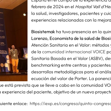
febrero de 2024 en el
Hospital Vall d’H
la salud, investigadores, pacientes y c
experiencias relacionadas con la mejora 
Biosistemak
ha tuvo presencia en la qui
Lorenzo,
Economista de la salud de Bios
Atención Sanitaria en el Valor: métodos y
de la
comunidad internacional VOICE
pa
Sanitaria Basada en el Valor (ASBV), d
benchmarking entre centros y pacientes
desarrollos metodológicos para el anális
ecuación del valor de Porter. La ponenci
ue está prevista que se lleve a cabo en la comunidad V
 la experiencia del paciente, objetivo de un nuevo proye
iguiente enlace:
https://iexp.es/congreso/quinto-congres