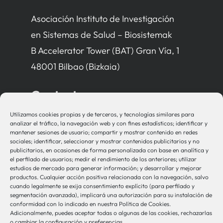
Asociación Instituto de Investigación
en Sistemas de Salud – Biosistemak
B Accelerator Tower (BAT) Gran Vía, 1
48001 Bilbao (Bizkaia)
Contacto
Utilizamos cookies propias y de terceros, y tecnologías similares para
bio-sistemak@bio-sistemak.eus
analizar el tráfico, la navegación web y con fines estadísticos; identificar y
mantener sesiones de usuario; compartir y mostrar contenido en redes
944 00 77 90
sociales; identificar, seleccionar y mostrar contenidos publicitarios y no
publicitarios, en ocasiones de forma personalizada con base en analítica y
el perfilado de usuarios; medir el rendimiento de los anteriores; utilizar
estudios de mercado para generar información; y desarrollar y mejorar
productos. Cualquier acción positiva relacionada con la navegación, salvo
Otros Enlaces
cuando legalmente se exija consentimiento explícito (para perfilado y
segmentación avanzada), implicará una autorización para su instalación de
conformidad con lo indicado en nuestra Política de Cookies.
Adicionalmente, puedes aceptar todas o algunas de las cookies, rechazarlas
Osakidetza
o cambiar la configuración y preferencias