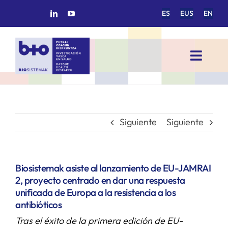
Saltar
ES
EUS
EN
al
contenido
Toggl
Navig
INICIO
BIOSISTEMAK
Siguiente
Siguiente
ÁREAS DE INVESTIGACIÓN
Biosistemak asiste al lanzamiento de EU-JAMRAI
2, proyecto centrado en dar una respuesta
GRUPOS DE INVESTIGACIÓN
unificada de Europa a la resistencia a los
antibióticos
Tras el éxito de la primera edición de EU-
PROYECTOS/COLABORACIONES