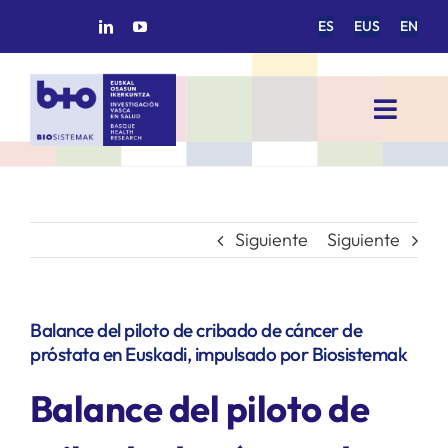
Saltar
ES
EUS
EN
al
contenido
Toggl
Navig
INICIO
BIOSISTEMAK
Siguiente
Siguiente
ÁREAS DE INVESTIGACIÓN
Balance del piloto de cribado de cáncer de
próstata en Euskadi, impulsado por Biosistemak
GRUPOS DE INVESTIGACIÓN
Balance del piloto de
PROYECTOS/COLABORACIONES