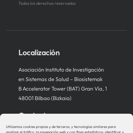
Todos los derechos reservados
Localización
Asociación Instituto de Investigación
en Sistemas de Salud – Biosistemak
B Accelerator Tower (BAT) Gran Vía, 1
48001 Bilbao (Bizkaia)
Contacto
Utilizamos cookies propias y de terceros, y tecnologías similares para
bio-sistemak@bio-sistemak.eus
analizar el tráfico, la navegación web y con fines estadísticos; identificar y