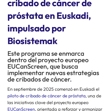
cribado de cáncer de
próstata en Euskadi,
SERVICIOS
impulsado por
APOYO I+D+I
Biosistemak
NOTICIAS
Este programa se enmarca
dentro del proyecto europeo
EUCanScreen, que busca
implementar nuevas estrategias
de cribados de cáncer.
En septiembre de 2025 comenzó en Euskadi el
piloto de cribado de cáncer de próstata
, una de
las iniciativas clave del proyecto europeo
EUCanScreen
, orientada a reforzar y armonizar