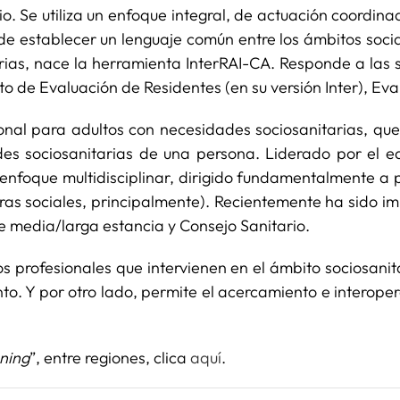
rio. Se utiliza un enfoque integral, de actuación coordi
e establecer un lenguaje común entre los ámbitos social
rias, nace la herramienta InterRAI-CA. Responde a las s
to de Evaluación de Residentes (en su versión Inter), Ev
nal para adultos con necesidades sociosanitarias, que
des sociosanitarias de una persona. Liderado por el eq
nfoque multidisciplinar, dirigido fundamentalmente a p
ras sociales, principalmente). Recientemente ha sido i
de media/larga estancia y Consejo Sanitario.
 los profesionales que intervienen en el ámbito sociosan
o. Y por otro lado, permite el acercamiento e interoperab
ning
”, entre regiones, clica
aquí
.