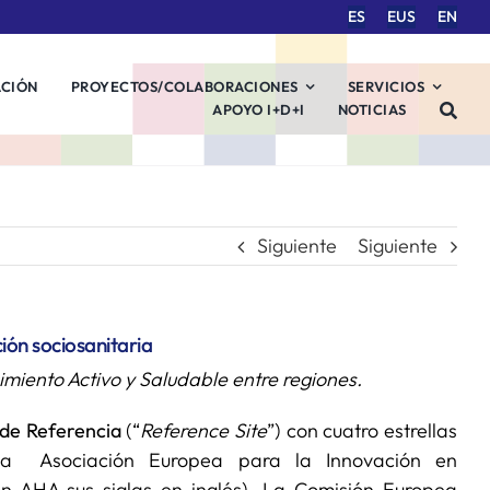
ES
EUS
EN
ACIÓN
PROYECTOS/COLABORACIONES
SERVICIOS
APOYO I+D+I
NOTICIAS
Siguiente
Siguiente
ión sociosanitaria
miento Activo y Saludable entre regiones.
 de Referencia
(“
Reference Site
”) con cuatro estrellas
 la Asociación Europea para la Innovación en
on AHA sus siglas en inglés). La Comisión Europea