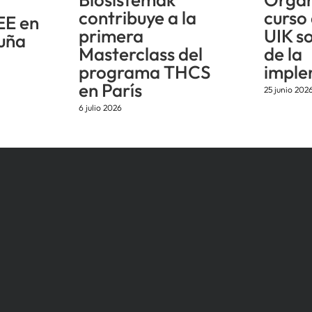
n
contribuye a la
curso
EE en
primera
UIK s
uña
Masterclass del
de la
programa THCS
imple
en París
25 junio 202
6 julio 2026