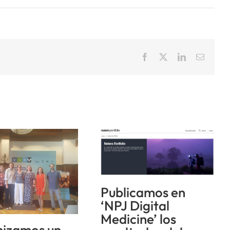
Facebook
X
LinkedIn
Correo
electrón
Publicamos en
‘NPJ Digital
Medicine’ los
izamos un