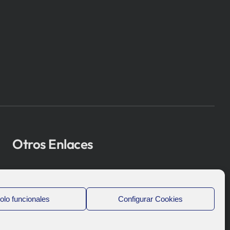
Otros Enlaces
Osakidetza
Bioef
olo funcionales
Configurar Cookies
Gobierno Vasco
UPV/EHU