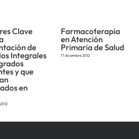
res Clave
Farmacoterapia
la
en Atención
ntación de
Primaria de Salud
os Integrales
17 diciembre 2012
egrados
ntes y que
an
tados en
 2012