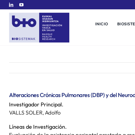
Saltar
al
contenido
INICIO
BIOSIST
Alteraciones Crónicas Pulmonares (DBP) y del Neurod
Investigador Principal.
VALLS SOLER, Adolfo
Líneas de Investigación.
Evaluación de la asistencia perinatal prestada a r