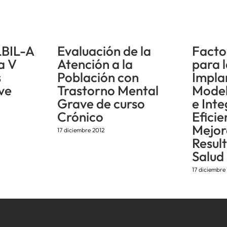
LBIL-A
Evaluación de la
Facto
la V
Atención a la
para 
s
Población con
Impla
ve
Trastorno Mental
Model
Grave de curso
e Int
Crónico
Eficie
Mejor
17 diciembre 2012
Resul
Salud
17 diciembre