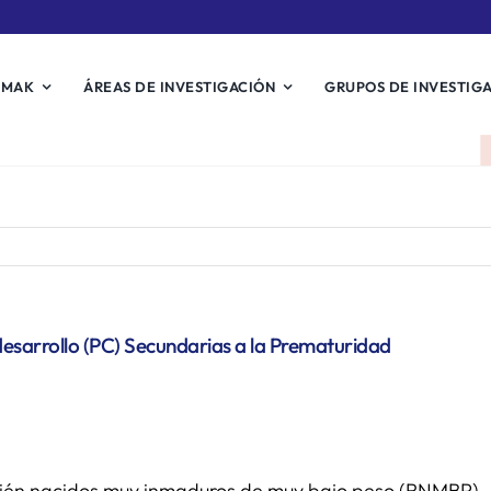
EMAK
ÁREAS DE INVESTIGACIÓN
GRUPOS DE INVESTIG
esarrollo (PC) Secundarias a la Prematuridad
ecién nacidos muy inmaduros de muy bajo peso (RNMBP).