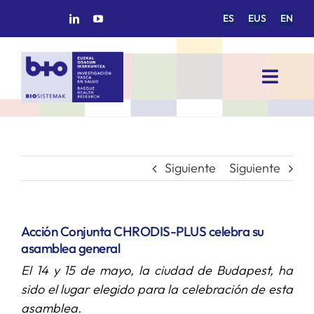
Saltar
ES
EUS
EN
al
contenido
Toggl
Navig
INICIO
BIOSISTEMAK
Siguiente
Siguiente
ÁREAS DE INVESTIGACIÓN
Acción Conjunta CHRODIS-PLUS celebra su
asamblea general
GRUPOS DE INVESTIGACIÓN
El 14 y 15 de mayo, la ciudad de Budapest, ha
sido el lugar elegido para la celebración de esta
PROYECTOS/COLABORACIONES
asamblea.