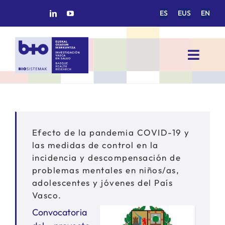
Saltar
ES
EUS
EN
al
contenido
Toggl
Navig
INICIO
BIOSISTEMAK
Efecto de la pandemia COVID-19 y
las medidas de control en la
ÁREAS DE INVESTIGACIÓN
incidencia y descompensación de
problemas mentales en niños/as,
adolescentes y jóvenes del País
GRUPOS DE INVESTIGACIÓN
Vasco.
Convocatoria
PROYECTOS/COLABORACIONES