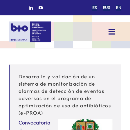
Saltar
ES
EUS
EN
al
contenido
Toggl
Navig
INICIO
BIOSISTEMAK
Desarrollo y validación de un
sistema de monitorización de
ÁREAS DE INVESTIGACIÓN
alarmas de detección de eventos
adversos en el programa de
optimización de uso de antibióticos
GRUPOS DE INVESTIGACIÓN
(e-PROA)
Convocatoria
PROYECTOS/COLABORACIONES