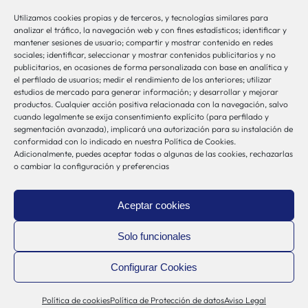
Utilizamos cookies propias y de terceros, y tecnologías similares para
bio-sistemak@bio-sistemak.eus
analizar el tráfico, la navegación web y con fines estadísticos; identificar y
mantener sesiones de usuario; compartir y mostrar contenido en redes
944 00 77 90
sociales; identificar, seleccionar y mostrar contenidos publicitarios y no
publicitarios, en ocasiones de forma personalizada con base en analítica y
el perfilado de usuarios; medir el rendimiento de los anteriores; utilizar
estudios de mercado para generar información; y desarrollar y mejorar
productos. Cualquier acción positiva relacionada con la navegación, salvo
Otros Enlaces
cuando legalmente se exija consentimiento explícito (para perfilado y
segmentación avanzada), implicará una autorización para su instalación de
conformidad con lo indicado en nuestra Política de Cookies.
Adicionalmente, puedes aceptar todas o algunas de las cookies, rechazarlas
Osakidetza
o cambiar la configuración y preferencias
Bioef
Gobierno Vasco
Aceptar cookies
UPV/EHU
Aviso-Legal
Solo funcionales
Política de Privacidad
Configurar Cookies
Política de Cookies
Sistema Interno de Información
Política de cookies
Política de Protección de datos
Aviso Legal