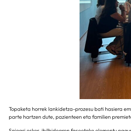
Topaketa horrek lankidetza-prozesu bati hasiera em
parte hartzen dute, pazienteen eta familien premieta
Saioari esker, ibilbidearen faseetako elementu nagu