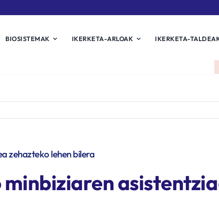
BIOSISTEMAK
IKERKETA-ARLOAK
IKERKETA-TALDEA
ea zehazteko lehen bilera
 minbiziaren asistentzia