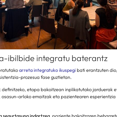
a-ibilbide integratu baterantz
deratutako
arreta integratuko ikuspegi
bati erantzuten dio
istentzia-prozesua fase guztietan.
finitzeko, etapa bakoitzean inplikatutako jarduerak et
, osasun-arloko emaitzak eta pazientearen esperientzia
ta segurtasuna indartzea
, paziente bakoitzaren beharre