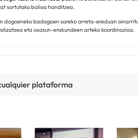
zat sortutako balioa handitzea.
din dagoeneko badagoen sareko arreta-ereduan oinarritu
tralizatzea eta osasun-erakundeen arteko koordinazioa.
 cualquier plataforma