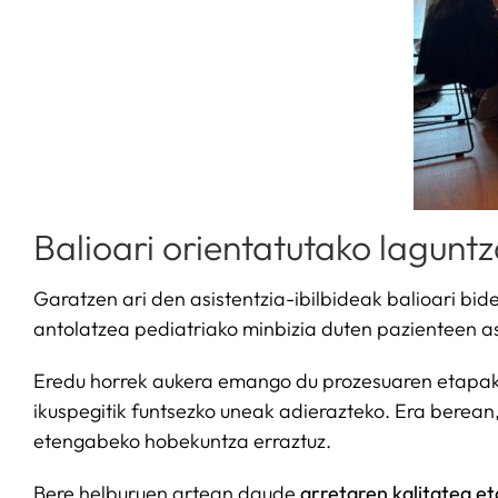
Balioari orientatutako laguntz
Garatzen ari den asistentzia-ibilbideak balioari bi
antolatzea pediatriako minbizia duten pazienteen as
Eredu horrek aukera emango du prozesuaren etapak de
ikuspegitik funtsezko uneak adierazteko. Era berean
etengabeko hobekuntza erraztuz.
Bere helburuen artean daude
arretaren kalitatea e