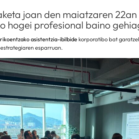
aketa joan den maiatzaren 22an 
 hogei profesional baino gehiag
rikoentzako asistentzia-ibilbide
korporatibo bat garatzek
 estrategiaren esparruan.