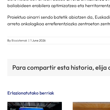
baliabideen erabilera optimizatzea eta herritarrent
Proiektua oinarri sendo batetik abiatzen da, Euska
arreta onkologikoa erreferentziazko zentroetan zen
By
Biosistemak
|
1 June 2026
Para compartir esta historia, elija
Erlazionatutako berriak