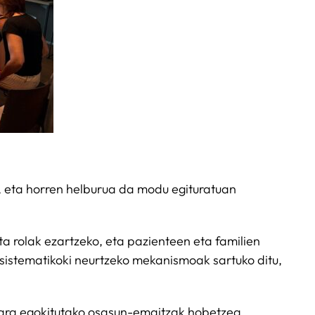
, eta horren helburua da modu egituratuan
a rolak ezartzeko, eta pazienteen eta familien
 sistematikoki neurtzeko mekanismoak sartuko ditu,
tara egokitutako osasun-emaitzak hobetzea,