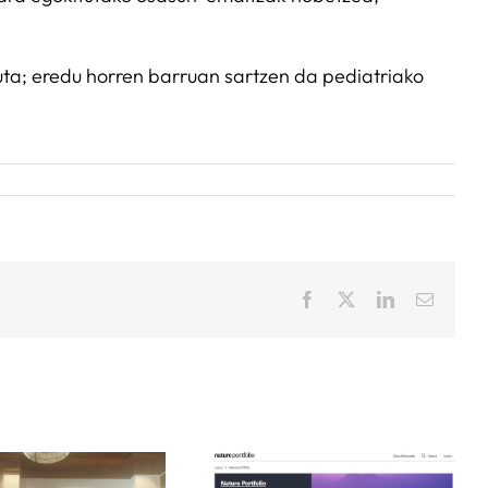
ta; eredu horren barruan sartzen da pediatriako
Facebook
X
LinkedIn
Email