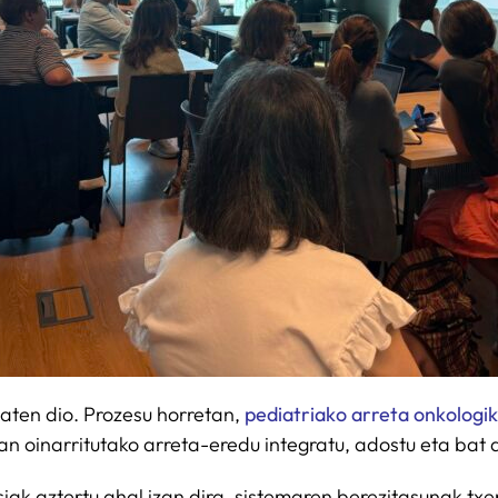
aten dio. Prozesu horretan,
pediatriako arreta onkologi
n oinarritutako arreta-eredu integratu, adostu eta bat d
siak aztertu ahal izan dira, sistemaren berezitasunak tx