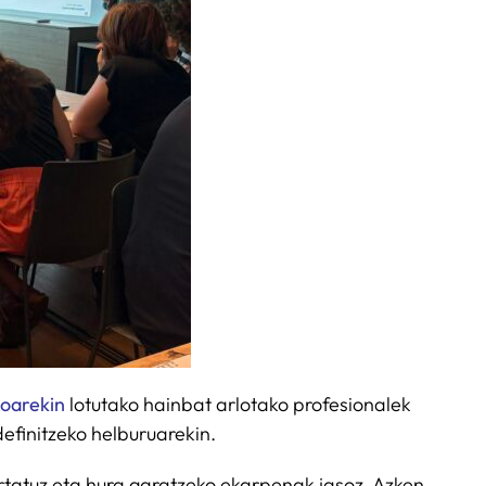
koarekin
lotutako hainbat arlotako profesionalek
efinitzeko helburuarekin.
ertatuz eta hura garatzeko ekarpenak jasoz. Azken