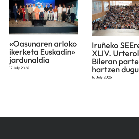
«Oasunaren arloko
Iruñeko SEEr
ikerketa Euskadin»
XLIV. Urtero
jardunaldia
Bileran parte
hartzen dugu
17 July 2026
16 July 2026