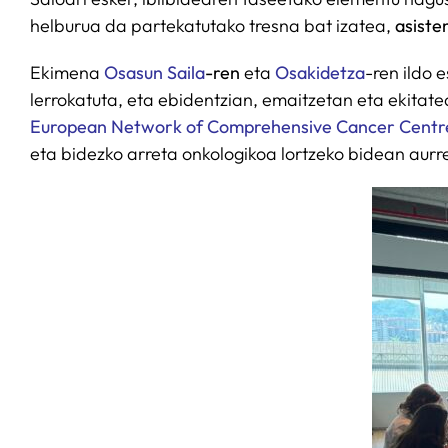
helburua da partekatutako tresna bat izatea,
asiste
Ekimena
Osasun Saila
-ren
eta
Osakidetza
-ren ildo 
lerrokatuta, eta ebidentzian, emaitzetan eta ekitat
European Network of Comprehensive Cancer Centr
eta bidezko arreta onkologikoa lortzeko bidean aurre