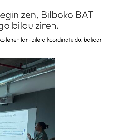
egin zen, Bilboko BAT
o bildu ziren.
o lehen lan-bilera koordinatu du, balioan