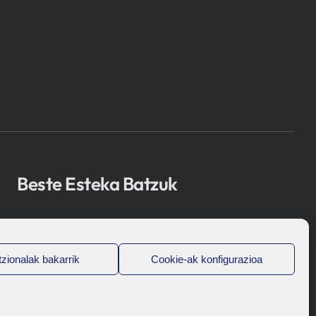
Beste Esteka Batzuk
Osakidetza
Bioef
zionalak bakarrik
Cookie-ak konfigurazioa
Eusko Jaurlaritza
UPV/EHU
Legal-Oharra