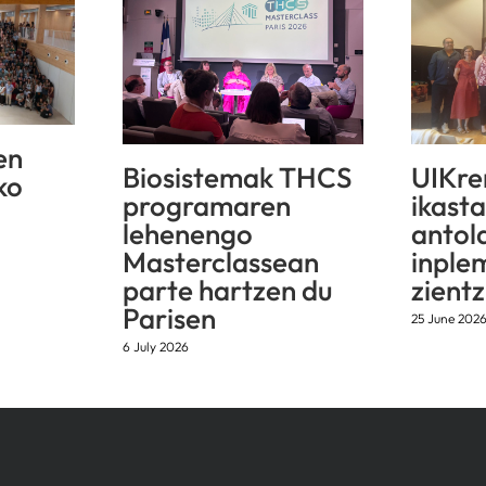
en
Biosistemak THCS
UIKre
ko
programaren
ikast
lehenengo
antol
Masterclassean
inple
parte hartzen du
zientz
Parisen
25 June 202
6 July 2026