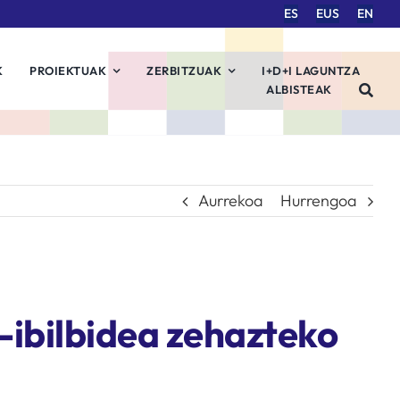
ES
EUS
EN
K
PROIEKTUAK
ZERBITZUAK
I+D+I LAGUNTZA
ALBISTEAK
Aurrekoa
Hurrengoa
-ibilbidea zehazteko