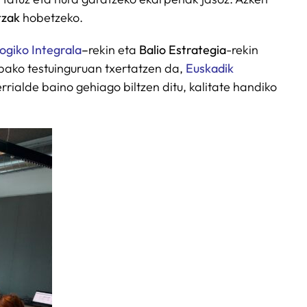
tzak
hobetzeko.
ogiko Integrala
–
rekin eta
Balio Estrategia
-rekin
opako testuinguruan txertatzen da,
Euskadik
rialde baino gehiago biltzen ditu, kalitate handiko