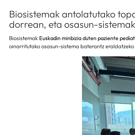
Biosistemak antolatutako top
dorrean, eta osasun-sistemako
Biosistemak
Euskadin minbizia duten paziente pediat
oinarritutako osasun-sistema baterantz eraldatzeko