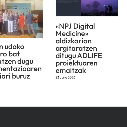
«NPJ Digital
Medicine»
aldizkarian
n udako
argitaratzen
aro bat
ditugu ADLIFE
atzen dugu
proiektuaren
mentazioaren
emaitzak
iari buruz
23 June 2026
6