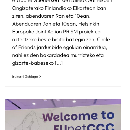
eta Jone Guenetxea ikertzaileak Adinekoen
Ongizaterako Finlandiako Elkartean izan
ziren, abenduaren 9an eta 10ean.
Abenduaren 9an eta 10ean, Helsinkin
Europako Joint Action PRISM proiektua
aztertzeko beste bisita bat egin zen, Circle
of Friends jardunbide egokian oinarritua,
nahi ez den bakardadea murrizteko eta
gizarte-babeseko [...]
Irakurri Gehiago