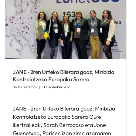
JANE ‑ 2ren Urteko Bilerara goaz, Minbizia
Kontrolatzeko Europako Sarera
By
Biosistemak
|
10 December 2025
JANE ‑ 2ren Urteko Bilerara goaz, Minbizia
Kontrolatzeko Europako Sarera Gure
ikertzaileak, Sarah Berrocoso eta Jone
Guenetxea, Parisen izan ziren azaroaren