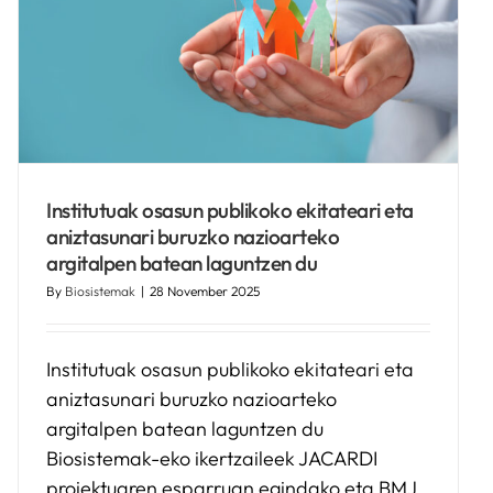
Institutuak osasun publikoko ekitateari eta
aniztasunari buruzko nazioarteko
argitalpen batean laguntzen du
By
Biosistemak
|
28 November 2025
Institutuak osasun publikoko ekitateari eta
aniztasunari buruzko nazioarteko
argitalpen batean laguntzen du
Biosistemak-eko ikertzaileek JACARDI
proiektuaren esparruan egindako eta BMJ