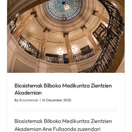
Estudioko bisita Helsinkin
«Circle of Friends» praktika
ona ezagutzeko
Kronikguneren albisteak
Biosistemak Bilboko Medikuntza Zientzien
Akademian
By
Biosistemak
|
16 December 2025
Biosistemak Bilboko Medikuntza Zientzien
Akademian Ane Fullaondo zuzendari