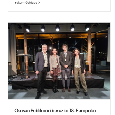
Irakurri Gehiago
Biosistemak RICAPPSen IV.
Jardunaldietan, osasun-
ekitatea ardatz hartuta
Kronikguneren albisteak
I
Osasun Publikoari buruzko 18. Europako