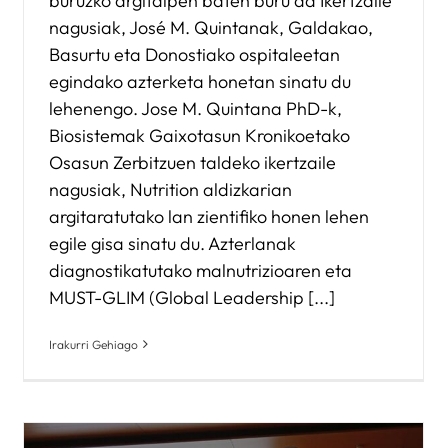
buruzko argitalpen baten buru da Ikertzaile
nagusiak, José M. Quintanak, Galdakao,
Basurtu eta Donostiako ospitaleetan
egindako azterketa honetan sinatu du
lehenengo. Jose M. Quintana PhD-k,
Biosistemak Gaixotasun Kronikoetako
Osasun Zerbitzuen taldeko ikertzaile
nagusiak, Nutrition aldizkarian
argitaratutako lan zientifiko honen lehen
egile gisa sinatu du. Azterlanak
diagnostikatutako malnutrizioaren eta
MUST-GLIM (Global Leadership [...]
Irakurri Gehiago
Institutuak osasun publikoko