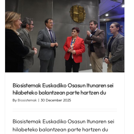
Biosistemak Euskadiko Osasun Itunaren sei
hilabeteko balantzean parte hartzen du
By
Biosistemak
|
30 December 2025
Biosistemak Euskadiko Osasun Itunaren sei
hilabeteko balantzean parte hartzen du