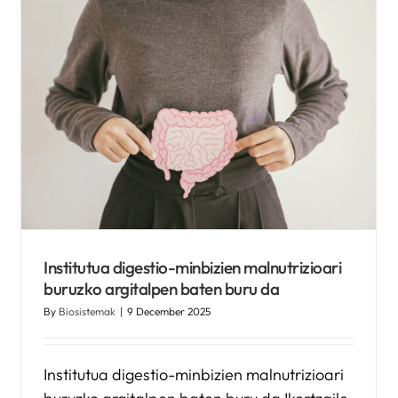
JANE ‑ 2ren Urteko Bilerara
goaz, Minbizia Kontrolatzeko
Europako Sarera
Kronikguneren albisteak
Institutua digestio-minbizien malnutrizioari
buruzko argitalpen baten buru da
By
Biosistemak
|
9 December 2025
Institutua digestio-minbizien malnutrizioari