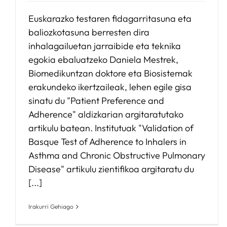
Euskarazko testaren fidagarritasuna eta
baliozkotasuna berresten dira
inhalagailuetan jarraibide eta teknika
egokia ebaluatzeko Daniela Mestrek,
Biomedikuntzan doktore eta Biosistemak
erakundeko ikertzaileak, lehen egile gisa
sinatu du "Patient Preference and
Adherence" aldizkarian argitaratutako
artikulu batean. Institutuak "Validation of
Basque Test of Adherence to Inhalers in
Asthma and Chronic Obstructive Pulmonary
Disease" artikulu zientifikoa argitaratu du
[...]
Irakurri Gehiago