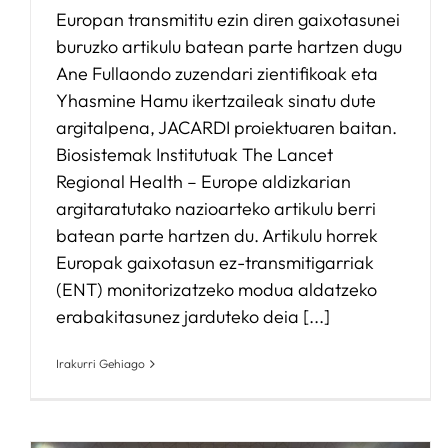
Europan transmititu ezin diren gaixotasunei
buruzko artikulu batean parte hartzen dugu
Ane Fullaondo zuzendari zientifikoak eta
Yhasmine Hamu ikertzaileak sinatu dute
argitalpena, JACARDI proiektuaren baitan.
Biosistemak Institutuak The Lancet
Regional Health – Europe aldizkarian
argitaratutako nazioarteko artikulu berri
batean parte hartzen du. Artikulu horrek
Europak gaixotasun ez-transmitigarriak
(ENT) monitorizatzeko modua aldatzeko
erabakitasunez jarduteko deia [...]
Irakurri Gehiago