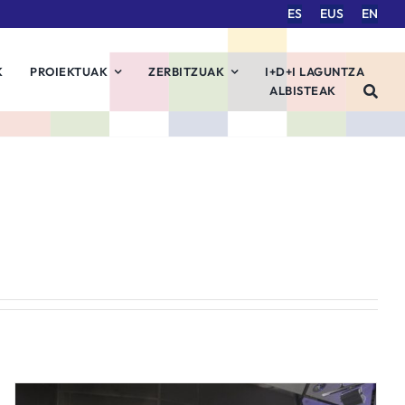
ES
EUS
EN
K
PROIEKTUAK
ZERBITZUAK
I+D+I LAGUNTZA
ALBISTEAK