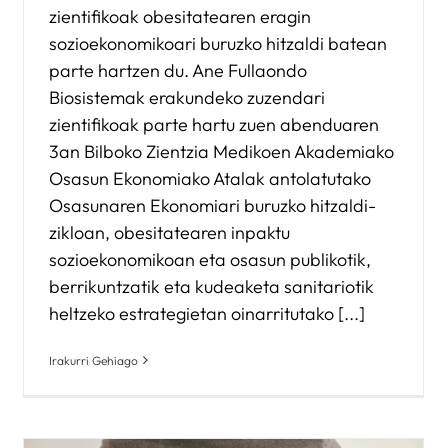
zientifikoak obesitatearen eragin
sozioekonomikoari buruzko hitzaldi batean
parte hartzen du. Ane Fullaondo
Biosistemak erakundeko zuzendari
zientifikoak parte hartu zuen abenduaren
3an Bilboko Zientzia Medikoen Akademiako
Osasun Ekonomiako Atalak antolatutako
Osasunaren Ekonomiari buruzko hitzaldi-
zikloan, obesitatearen inpaktu
sozioekonomikoan eta osasun publikotik,
berrikuntzatik eta kudeaketa sanitariotik
heltzeko estrategietan oinarritutako [...]
Irakurri Gehiago