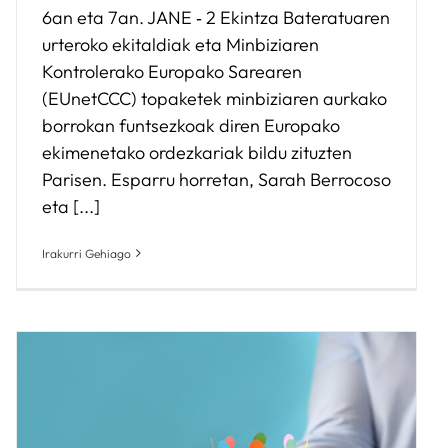
6an eta 7an. JANE ‑ 2 Ekintza Bateratuaren
urteroko ekitaldiak eta Minbiziaren
Kontrolerako Europako Sarearen
(EUnetCCC) topaketek minbiziaren aurkako
borrokan funtsezkoak diren Europako
ekimenetako ordezkariak bildu zituzten
Parisen. Esparru horretan, Sarah Berrocoso
eta [...]
Irakurri Gehiago