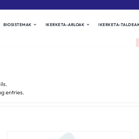
BIOSISTEMAK
IKERKETA-ARLOAK
IKERKETA-TALDEA
ils.
g entries.