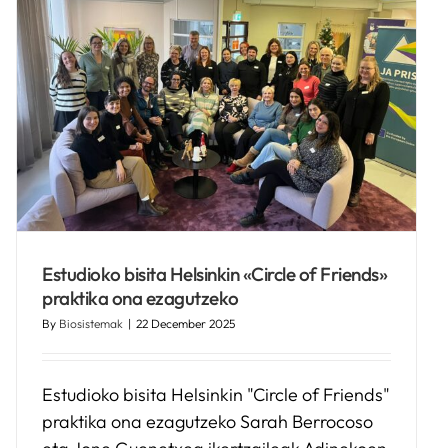
Estudioko bisita Helsinkin «Circle of Friends»
praktika ona ezagutzeko
By
Biosistemak
|
22 December 2025
Estudioko bisita Helsinkin "Circle of Friends"
praktika ona ezagutzeko Sarah Berrocoso