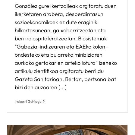
González gure ikertzaileak argitaratu duen
ikerketaren arabera, desberdintasun
sozioekonomikoek ez dute eraginik
hilkortasunean, gaixoberritzeetan eta
berriro ospitaleratzeetan. Biosistemak
"Gabezia-indizearen eta EAEko kolon-
ondesteko eta bularreko minbiziaren
aurkako gertakarien arteko lotura" izeneko
artikulu zientifikoa argitaratu berri du
Gazeta Sanitarioan. Bertan, pertsona bat
bizi den auzoaren [...]
Irakurri Gehiago