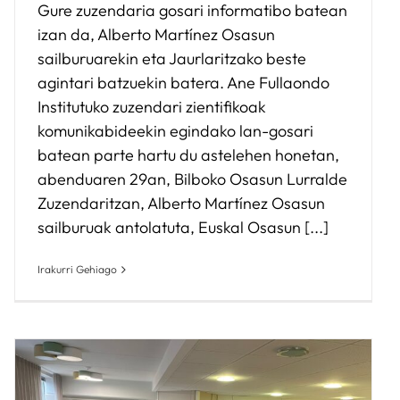
Gure zuzendaria gosari informatibo batean
izan da, Alberto Martínez Osasun
sailburuarekin eta Jaurlaritzako beste
agintari batzuekin batera. Ane Fullaondo
Institutuko zuzendari zientifikoak
komunikabideekin egindako lan-gosari
batean parte hartu du astelehen honetan,
abenduaren 29an, Bilboko Osasun Lurralde
Zuzendaritzan, Alberto Martínez Osasun
sailburuak antolatuta, Euskal Osasun [...]
Irakurri Gehiago