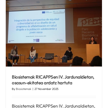
ekitateari eta aniztasunari
buruzko nazioarteko
argitalpen batean laguntzen
du
Kronikguneren albisteak
Biosistemak RICAPPSen IV. Jardunaldietan,
osasun-ekitatea ardatz hartuta
By
Biosistemak
|
27 November 2025
Biosistemak RICAPPSen IV. Jardunaldietan,