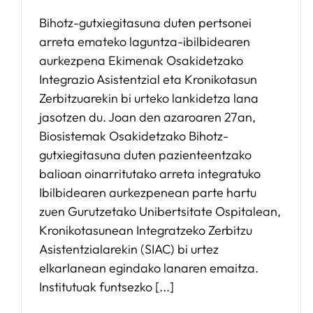
Bihotz-gutxiegitasuna duten pertsonei
arreta emateko laguntza-ibilbidearen
aurkezpena Ekimenak Osakidetzako
Integrazio Asistentzial eta Kronikotasun
Zerbitzuarekin bi urteko lankidetza lana
jasotzen du. Joan den azaroaren 27an,
Biosistemak Osakidetzako Bihotz-
gutxiegitasuna duten pazienteentzako
balioan oinarritutako arreta integratuko
Ibilbidearen aurkezpenean parte hartu
zuen Gurutzetako Unibertsitate Ospitalean,
Kronikotasunean Integratzeko Zerbitzu
Asistentzialarekin (SIAC) bi urtez
elkarlanean egindako lanaren emaitza.
Institutuak funtsezko [...]