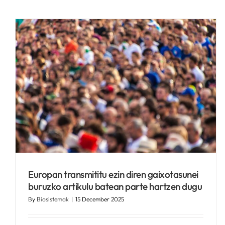
Biosistemak Bilboko
Medikuntza Zientzien
Akademian
Kronikguneren albisteak
Europan transmititu ezin diren gaixotasunei
buruzko artikulu batean parte hartzen dugu
By
Biosistemak
|
15 December 2025