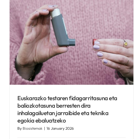
Maila sozioekonomikoak ba
al du eraginik Euskadiko
minbiziaren pronostikoan?
Kronikguneren albisteak
Euskarazko testaren fidagarritasuna eta
baliozkotasuna berresten dira
inhalagailuetan jarraibide eta teknika
egokia ebaluatzeko
By
Biosistemak
|
16 January 2026