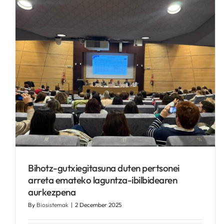
Institutua digestio-minbizien
malnutrizioari buruzko
argitalpen baten buru da
Kronikguneren albisteak
Bihotz-gutxiegitasuna duten pertsonei
arreta emateko laguntza-ibilbidearen
aurkezpena
By
Biosistemak
|
2 December 2025