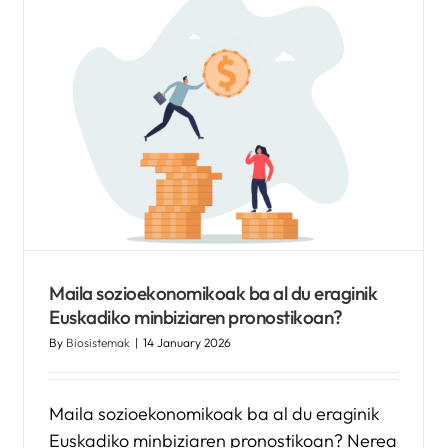
Biosistemak Euskadiko
Osasun Itunaren sei
hilabeteko balantzean parte
hartzen du
Kronikguneren albisteak
Maila sozioekonomikoak ba al du eraginik
Euskadiko minbiziaren pronostikoan?
By
Biosistemak
|
14 January 2026
Maila sozioekonomikoak ba al du eraginik
Euskadiko minbiziaren pronostikoan? Nerea