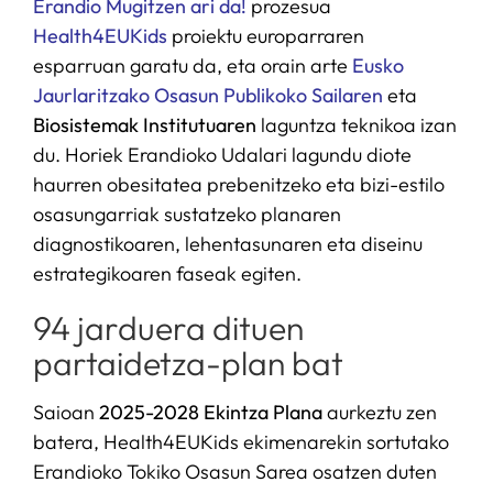
Erandio Mugitzen ari da!
prozesua
Health4EUKids
proiektu europarraren
esparruan garatu da, eta orain arte
Eusko
Jaurlaritzako Osasun Publikoko Sailaren
eta
Biosistemak Institutuaren
laguntza teknikoa izan
du. Horiek Erandioko Udalari lagundu diote
haurren obesitatea prebenitzeko eta bizi-estilo
osasungarriak sustatzeko planaren
diagnostikoaren, lehentasunaren eta diseinu
estrategikoaren faseak egiten.
94 jarduera dituen
partaidetza-plan bat
Saioan
2025-2028 Ekintza Plana
aurkeztu zen
batera, Health4EUKids ekimenarekin sortutako
Erandioko Tokiko Osasun Sarea osatzen duten