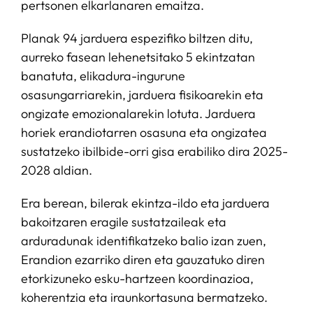
pertsonen elkarlanaren emaitza.
Planak 94 jarduera espezifiko biltzen ditu,
aurreko fasean lehenetsitako 5 ekintzatan
banatuta, elikadura-ingurune
osasungarriarekin, jarduera fisikoarekin eta
ongizate emozionalarekin lotuta. Jarduera
horiek erandiotarren osasuna eta ongizatea
sustatzeko ibilbide-orri gisa erabiliko dira 2025-
2028 aldian.
Era berean, bilerak ekintza-ildo eta jarduera
bakoitzaren eragile sustatzaileak eta
arduradunak identifikatzeko balio izan zuen,
Erandion ezarriko diren eta gauzatuko diren
etorkizuneko esku-hartzeen koordinazioa,
koherentzia eta iraunkortasuna bermatzeko.