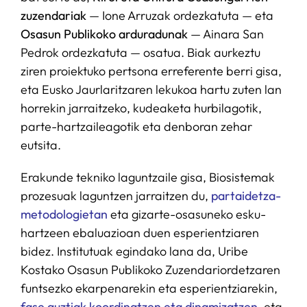
zuzendariak
— Ione Arruzak ordezkatuta — eta
Osasun Publikoko arduradunak
— Ainara San
Pedrok ordezkatuta — osatua. Biak aurkeztu
ziren proiektuko pertsona erreferente berri gisa,
eta Eusko Jaurlaritzaren lekukoa hartu zuten lan
horrekin jarraitzeko, kudeaketa hurbilagotik,
parte-hartzaileagotik eta denboran zehar
eutsita.
Erakunde tekniko laguntzaile gisa, Biosistemak
prozesuak laguntzen jarraitzen du,
partaidetza-
metodologietan
eta gizarte-osasuneko esku-
hartzeen ebaluazioan duen esperientziaren
bidez. Institutuak egindako lana da, Uribe
Kostako Osasun Publikoko Zuzendariordetzaren
funtsezko ekarpenarekin eta esperientziarekin,
fase guztiak koordinatzen eta dinamizatzen
, eta,