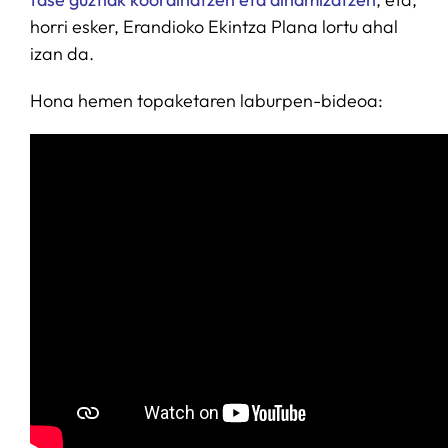
horri esker, Erandioko Ekintza Plana lortu ahal
izan da.
Hona hemen topaketaren laburpen-bideoa: