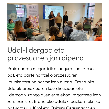
Udal-lidergoa eta
prozesuaren jarraipena
Proiektuaren mugarririk esanguratsuenetako
bat, eta parte hartzeko prozesuaren
iraunkortasuna bermatzen duena, Erandioko
Udalak proiektuaren koordinazioan eta
lidergoan izango duen erreleboa iragartzea izan
zen. Izan ere, Erandioko Udalak idazkari tekniko
bat sortu du,
Kirol eta Ohitura Osasungarrien