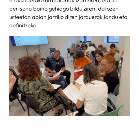
erakundetako ordezkariak izan ziren, eta 35
pertsona baino gehiago bildu ziren, datozen
urteetan abian jarriko diren jarduerak landu eta
definitzeko.