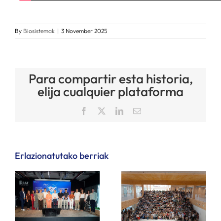
By
Biosistemak
|
3 November 2025
Para compartir esta historia,
elija cualquier plataforma
Facebook
X
LinkedIn
Email
Erlazionatutako berriak