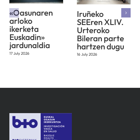
«Oasunaren
Iruñeko
arloko
SEEren XLIV.
ikerketa
Urteroko
Euskadin»
Bileran parte
jardunaldia
hartzen dugu
17 July 2026
16 July 2026