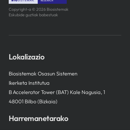
Copyright-a © 2026 Biosistemak
Eskubide guztiak babestuak
Lokalizazio
Biosistemak Osasun Sistemen
Ikerketa Institutua
B Accelerator Tower (BAT) Kale Nagusia, 1
48001 Bilbo (Bizkaia)
Harremanetarako