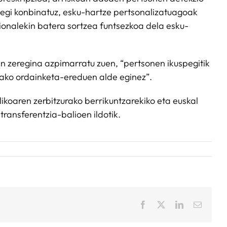
spegi konbinatuz, esku-hartze pertsonalizatuagoak
ionalekin batera sortzea funtsezkoa dela esku-
n zeregina azpimarratu zuen, “pertsonen ikuspegitik
tako ordainketa-ereduen alde eginez”.
ikoaren zerbitzurako berrikuntzarekiko eta euskal
ransferentzia-balioen ildotik.
Facebook
X
LinkedIn
Email