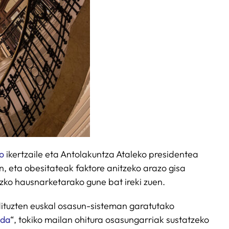
ko
ikertzaile eta Antolakuntza Ataleko presidentea
n, eta obesitateak faktore anitzeko arazo gisa
uzko hausnarketarako gune bat ireki zuen.
dituzten euskal osasun-sisteman garatutako
 da
“, tokiko mailan ohitura osasungarriak sustatzeko