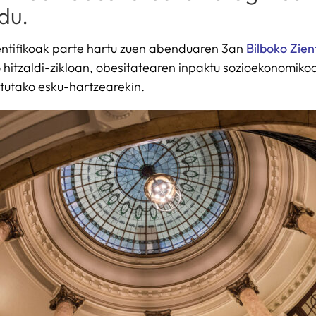
du.
entifikoak parte hartu zuen abenduaren 3an
Bilboko Zie
itzaldi-zikloan, obesitatearen inpaktu sozioekonomikoan
itutako esku-hartzearekin.