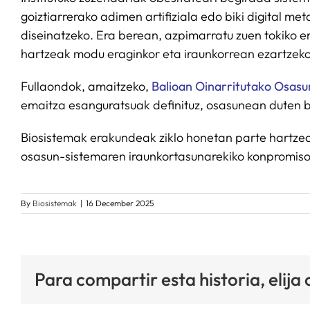
goiztiarrerako adimen artifiziala edo biki digital m
diseinatzeko. Era berean, azpimarratu zuen tokiko e
hartzeak modu eraginkor eta iraunkorrean ezartzeko
Fullaondok, amaitzeko,
Balioan Oinarritutako Osasu
emaitza esanguratsuak definituz, osasunean duten b
Biosistemak erakundeak ziklo honetan parte hartzeak
osasun-sistemaren iraunkortasunarekiko konpromisoa,
By
Biosistemak
|
16 December 2025
Para compartir esta historia, elija