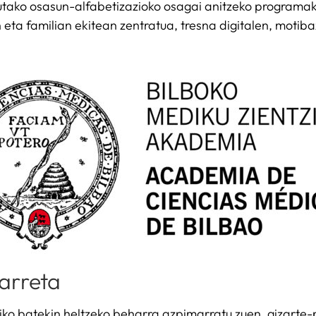
tako osasun-alfabetizazioko osagai anitzeko programak
 eta familian ekitean zentratua, tresna digitalen, motib
arreta
miko batekin heltzeko beharra azpimarratu zuen, gizarte