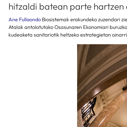
hitzaldi batean parte hartzen 
Ane Fullaondo
Biosistemak erakundeko zuzendari zi
Atalak antolatutako Osasunaren Ekonomiari buruzko h
kudeaketa sanitariotik heltzeko estrategietan oinarr