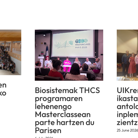
en
Biosistemak THCS
UIKre
ko
programaren
ikast
lehenengo
antol
Masterclassean
inple
parte hartzen du
zientz
Parisen
25 June 202