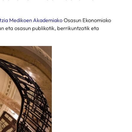
ntzia Medikoen Akademiako
Osasun Ekonomiako
 eta osasun publikotik, berrikuntzatik eta