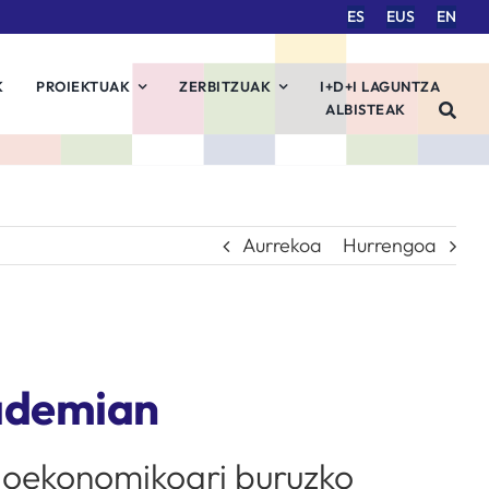
ES
EUS
EN
K
PROIEKTUAK
ZERBITZUAK
I+D+I LAGUNTZA
ALBISTEAK
Aurrekoa
Hurrengoa
kademian
zioekonomikoari buruzko