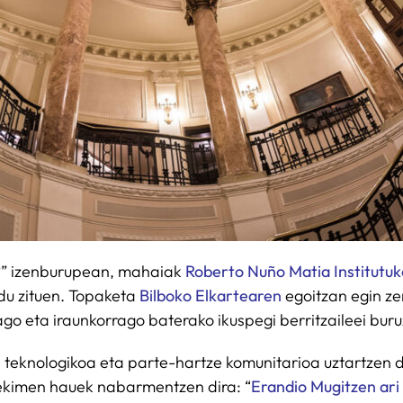
?
” izenburupean, mahaiak
Roberto Nuño
Matia Institutu
du zituen. Topaketa
Bilboko Elkartearen
egoitzan egin ze
go eta iraunkorrago baterako ikuspegi berritzaileei bur
a teknologikoa eta parte-hartze komunitarioa uztartzen 
 ekimen hauek nabarmentzen dira: “
Erandio Mugitzen ari