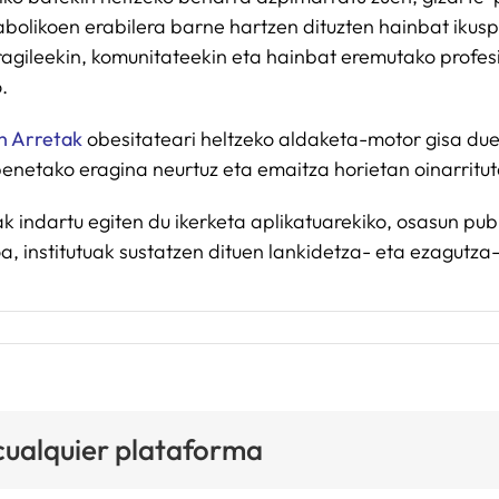
etabolikoen erabilera barne hartzen dituzten hainbat iku
ragileekin, komunitateekin eta hainbat eremutako profes
.
n Arretak
obesitateari heltzeko aldaketa-motor gisa due
enetako eragina neurtuz eta emaitza horietan oinarritu
 indartu egiten du ikerketa aplikatuarekiko, osasun publ
 institutuak sustatzen dituen lankidetza- eta ezagutza-t
 cualquier plataforma