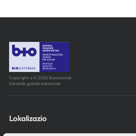
Copyright-a © 2026 Biosistemak
Eskubide guztiak babestuak
Lokalizazio