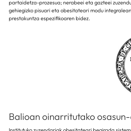
partaidetza-prozesua; nerabeei eta gazteei zuzendu
gehiegizko pisuari eta obesitateari modu integralean
prestakuntza espezifikoaren bidez.
Balioan oinarritutako osasun-
Institutuko zuzendariak obesitateari begirada siste