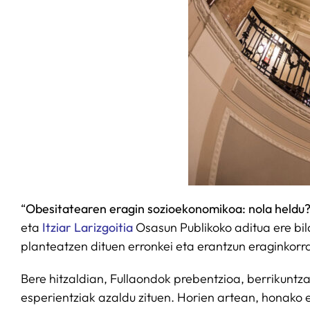
“
Obesitatearen eragin sozioekonomikoa: nola heldu
eta
Itziar Larizgoitia
Osasun Publikoko aditua ere bil
planteatzen dituen erronkei eta erantzun eraginkorra
Bere hitzaldian, Fullaondok prebentzioa, berrikuntz
esperientziak azaldu zituen. Horien artean, honako