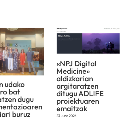
«NPJ Digital
Medicine»
aldizkarian
n udako
argitaratzen
aro bat
ditugu ADLIFE
atzen dugu
proiektuaren
mentazioaren
emaitzak
iari buruz
23 June 2026
6