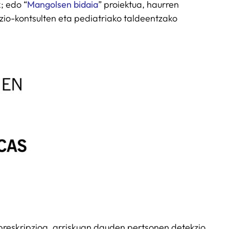
; edo “
Mangolsen bidaia
” proiektua, haurren
azio-kontsulten eta pediatriako taldeentzako
-preskripzioa, arriskuan dauden pertsonen detekzio