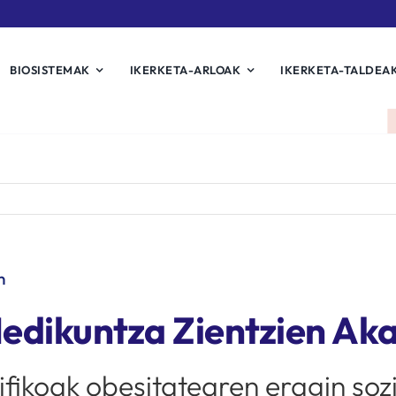
BIOSISTEMAK
IKERKETA-ARLOAK
IKERKETA-TALDEA
n
Medikuntza Zientzien A
ifikoak obesitatearen eragin so