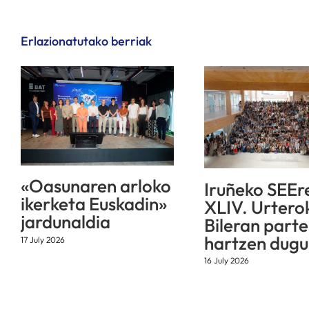
Erlazionatutako berriak
«Oasunaren arloko
Iruñeko SEEr
ikerketa Euskadin»
XLIV. Urtero
jardunaldia
Bileran parte
hartzen dugu
17 July 2026
16 July 2026