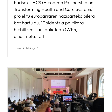
Parisek THCS (European Partnership on
Transforming Health and Care Systems)
proiektu europarraren nazioarteko bilera
bat hartu du, "Ebidentzia politikara
hurbiltzea" lan-paketean (WP5)
oinarrituta. [...]
Irakurri Gehiago