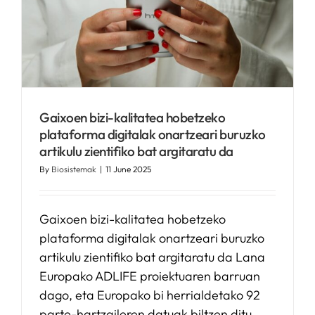
o
Gaixoen bizi-kalitatea hobetzeko
plataforma digitalak onartzeari buruzko
artikulu zientifiko bat argitaratu da
By
Biosistemak
|
11 June 2025
Gaixoen bizi-kalitatea hobetzeko
plataforma digitalak onartzeari buruzko
artikulu zientifiko bat argitaratu da Lana
Europako ADLIFE proiektuaren barruan
dago, eta Europako bi herrialdetako 92
parte-hartzaileren datuak biltzen ditu.