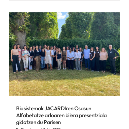
Biosistemak JACARDIren Osasun
Alfabetatze arloaren bilera presentziala
gidatzen du Parisen