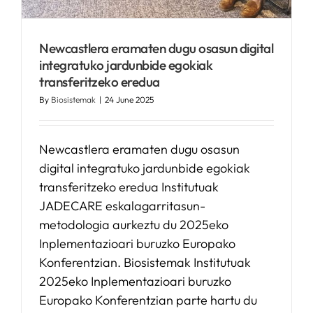
Newcastlera eramaten dugu osasun digital
integratuko jardunbide egokiak
transferitzeko eredua
By
Biosistemak
|
24 June 2025
Newcastlera eramaten dugu osasun
digital integratuko jardunbide egokiak
transferitzeko eredua Institutuak
JADECARE eskalagarritasun-
metodologia aurkeztu du 2025eko
Inplementazioari buruzko Europako
Konferentzian. Biosistemak Institutuak
2025eko Inplementazioari buruzko
Europako Konferentzian parte hartu du