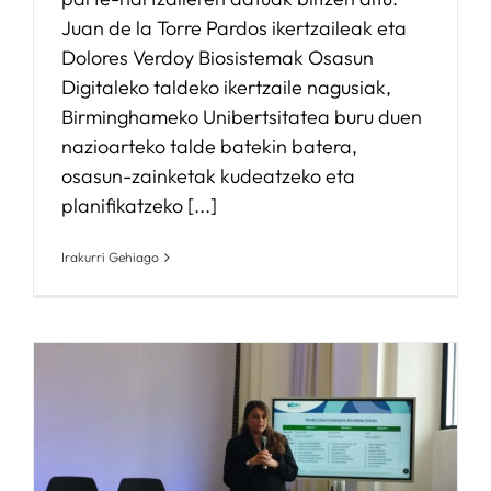
Juan de la Torre Pardos ikertzaileak eta
Dolores Verdoy Biosistemak Osasun
Digitaleko taldeko ikertzaile nagusiak,
Birminghameko Unibertsitatea buru duen
nazioarteko talde batekin batera,
osasun-zainketak kudeatzeko eta
planifikatzeko [...]
Irakurri Gehiago
S
,