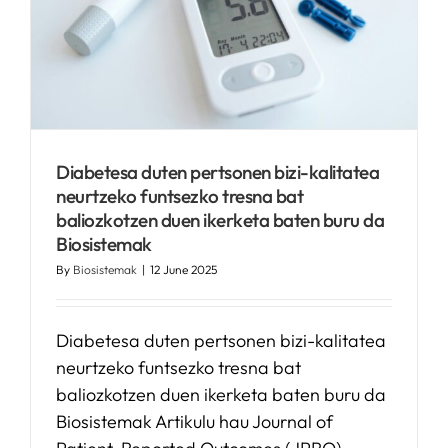
Diabetesa duten pertsonen bizi-kalitatea
neurtzeko funtsezko tresna bat
baliozkotzen duen ikerketa baten buru da
Biosistemak
By
Biosistemak
|
12 June 2025
Diabetesa duten pertsonen bizi-kalitatea
neurtzeko funtsezko tresna bat
baliozkotzen duen ikerketa baten buru da
Biosistemak Artikulu hau Journal of