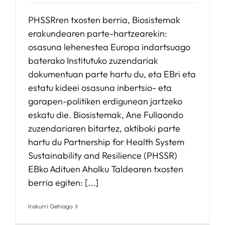
PHSSRren txosten berria, Biosistemak
erakundearen parte-hartzearekin:
osasuna lehenestea Europa indartsuago
baterako Institutuko zuzendariak
dokumentuan parte hartu du, eta EBri eta
estatu kideei osasuna inbertsio- eta
garapen-politiken erdigunean jartzeko
eskatu die. Biosistemak, Ane Fullaondo
zuzendariaren bitartez, aktiboki parte
hartu du Partnership for Health System
Sustainability and Resilience (PHSSR)
EBko Adituen Aholku Taldearen txosten
berria egiten: [...]
Irakurri Gehiago