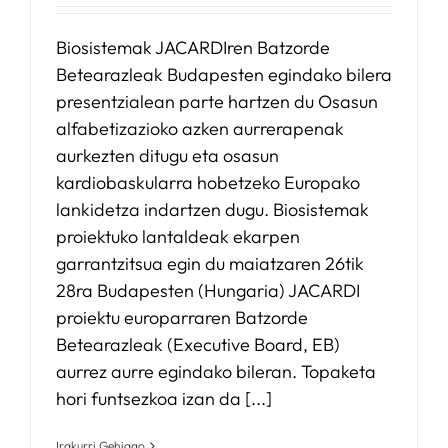
Biosistemak JACARDIren Batzorde
Betearazleak Budapesten egindako bilera
presentzialean parte hartzen du Osasun
alfabetizazioko azken aurrerapenak
aurkezten ditugu eta osasun
kardiobaskularra hobetzeko Europako
lankidetza indartzen dugu. Biosistemak
proiektuko lantaldeak ekarpen
garrantzitsua egin du maiatzaren 26tik
28ra Budapesten (Hungaria) JACARDI
proiektu europarraren Batzorde
Betearazleak (Executive Board, EB)
aurrez aurre egindako bileran. Topaketa
hori funtsezkoa izan da [...]
Irakurri Gehiago