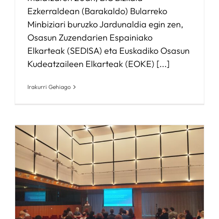
Ezkerraldean (Barakaldo) Bularreko
Minbiziari buruzko Jardunaldia egin zen,
Osasun Zuzendarien Espainiako
Elkarteak (SEDISA) eta Euskadiko Osasun
Kudeatzaileen Elkarteak (EOKE) [...]
Irakurri Gehiago