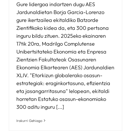
Gure lidergoa indartzen dugu AES
Jardunaldietan Borja Garcia-Lorenzo
gure ikertzailea ekitaldiko Batzorde
Zientifikoko kidea da, eta 300 pertsona
inguru bildu zituen. 2025eko ekainaren
17tik 20ra, Madrilgo Complutense
Unibertsitateko Ekonomia eta Enpresa
Zientzien Fakultateak Osasunaren
Ekonomia Elkartearen (AES) Jardunaldien
XLIV. "Etorkizun globalerako osasun-
estrategiak: eraginkortasuna, efizientzia
eta jasangarritasuna" lelopean, ekitaldi
horretan Estatuko osasun-ekonomiako
300 aditu inguru [...]
Irakurri Gehiago