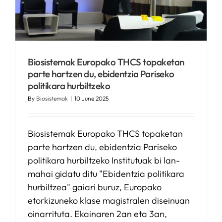
Biosistemak Europako THCS topaketan
parte hartzen du, ebidentzia Pariseko
politikara hurbiltzeko
By
Biosistemak
|
10 June 2025
Biosistemak Europako THCS topaketan
parte hartzen du, ebidentzia Pariseko
politikara hurbiltzeko Institutuak bi lan-
mahai gidatu ditu "Ebidentzia politikara
hurbiltzea" gaiari buruz, Europako
etorkizuneko klase magistralen diseinuan
oinarrituta. Ekainaren 2an eta 3an,