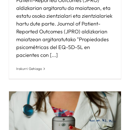
Patient-Reported Outcomes (JPRO)
aldizkarian argitaratu da maiatzean, eta
estatu osoko zientzialari eta zientzialariek
hartu dute parte. Journal of Patient-
Reported Outcomes (JPRO) aldizkarian
maiatzean argitaratutako "Propiedades
psicométricas del EQ-5D-5L en
pacientes con [...]
Irakurri Gehiago