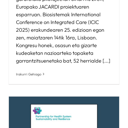
Europako JACARDI proiektuaren
esparruan. Biosistemak International
Conference on Integrated Care (ICIC
2025) erakundearen 25. edizioan egon
zen, maiatzaren 14tik 16ra, Lisboan.
Kongresu honek, osasun eta gizarte
kudeaketan nazioarteko topaketa
garrantzitsuenetako bat, 52 herrialde [...]
Irakurri Gehiago