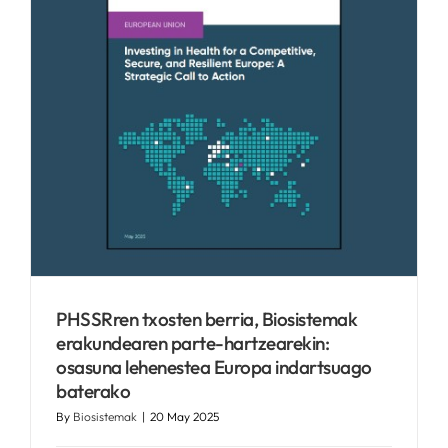
PHSSRren txosten berria, Biosistemak
erakundearen parte-hartzearekin:
osasuna lehenestea Europa indartsuago
baterako
By
Biosistemak
|
20 May 2025