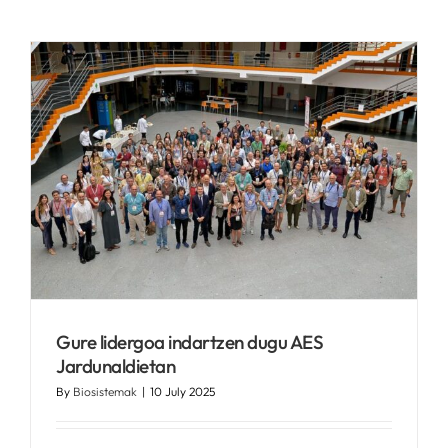
ZERBITZUAK
I+D+I LAGUNTZA
ALBISTEAK
Gure lidergoa indartzen dugu AES
Jardunaldietan
By
Biosistemak
|
10 July 2025