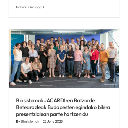
Irakurri Gehiago
Biosistemak JACARDIren Batzorde
Betearazleak Budapesten egindako bilera
presentzialean parte hartzen du
By
Biosistemak
|
25 June 2025