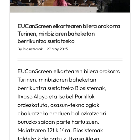
EUCanScreen elkartearen bilera orokorra
Turinen, minbiziaren baheketan
berrikuntza sustatzeko
By
Biosistemak
|
27 May 2025
EUCanScreen elkartearen bilera orokorra
Turinen, minbiziaren baheketan
berrikuntza sustatzeko Biosistemak,
Itxaso Alayo eta Isabel Portillok
ordezkatuta, osasun-teknologiak
ebaluatzeko ereduen baliozkotzeari
buruzko saioan parte hartu zuen.
Maiatzaren 12tik 14ra, Biosistemak
taldeko kide batzuk, Itxaso Alayo