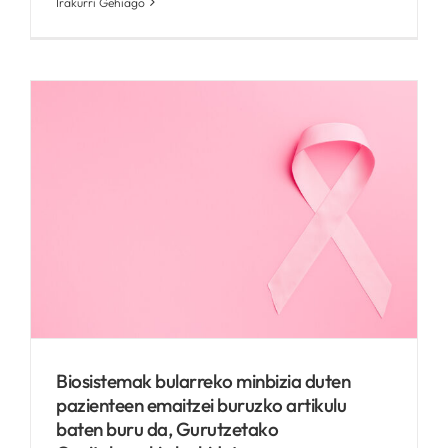
Irakurri Gehiago
Biosistemak bularreko minbizia duten
pazienteen emaitzei buruzko artikulu
baten buru da, Gurutzetako