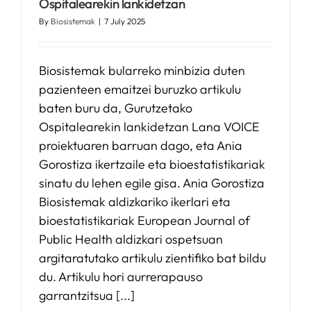
Ospitalearekin lankidetzan
By
Biosistemak
|
7 July 2025
Biosistemak bularreko minbizia duten
pazienteen emaitzei buruzko artikulu
baten buru da, Gurutzetako
Ospitalearekin lankidetzan Lana VOICE
proiektuaren barruan dago, eta Ania
Gorostiza ikertzaile eta bioestatistikariak
sinatu du lehen egile gisa. Ania Gorostiza
Biosistemak aldizkariko ikerlari eta
bioestatistikariak European Journal of
Public Health aldizkari ospetsuan
argitaratutako artikulu zientifiko bat bildu
du. Artikulu hori aurrerapauso
garrantzitsua [...]