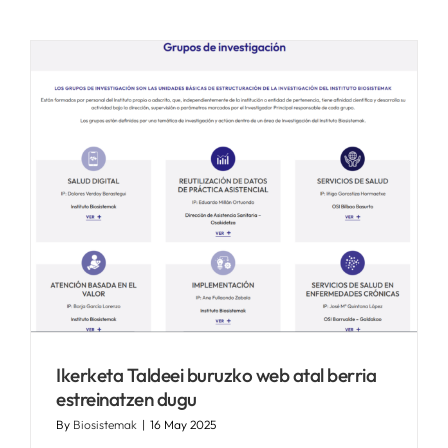
n
Ikerketa Taldeei buruzko web atal berria
estreinatzen dugu
By
Biosistemak
|
16 May 2025