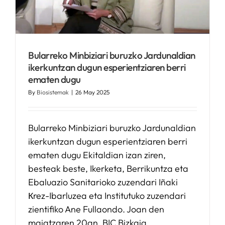
Bularreko Minbiziari buruzko Jardunaldian
ikerkuntzan dugun esperientziaren berri
ematen dugu
By
Biosistemak
|
26 May 2025
Bularreko Minbiziari buruzko Jardunaldian
ikerkuntzan dugun esperientziaren berri
ematen dugu Ekitaldian izan ziren,
besteak beste, Ikerketa, Berrikuntza eta
Ebaluazio Sanitarioko zuzendari Iñaki
Кrez-Ibarluzea eta Institutuko zuzendari
zientifiko Ane Fullaondo. Joan den
maiatzaren 20an, BIC Bizkaia