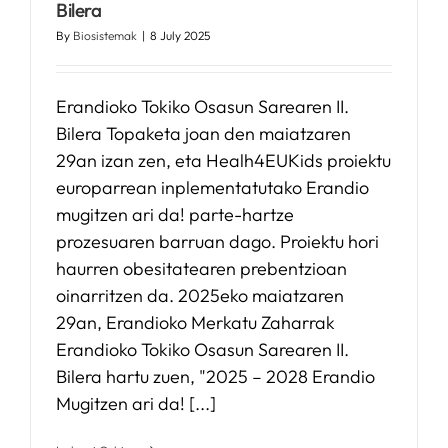
Bilera
By
Biosistemak
|
8 July 2025
Erandioko Tokiko Osasun Sarearen II.
Bilera Topaketa joan den maiatzaren
29an izan zen, eta Healh4EUKids proiektu
europarrean inplementatutako Erandio
mugitzen ari da! parte-hartze
prozesuaren barruan dago. Proiektu hori
haurren obesitatearen prebentzioan
oinarritzen da. 2025eko maiatzaren
29an, Erandioko Merkatu Zaharrak
Erandioko Tokiko Osasun Sarearen II.
Bilera hartu zuen, "2025 – 2028 Erandio
Mugitzen ari da! [...]