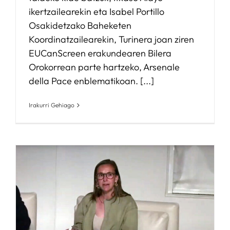
ikertzailearekin eta Isabel Portillo
Osakidetzako Baheketen
Koordinatzailearekin, Turinera joan ziren
EUCanScreen erakundearen Bilera
Orokorrean parte hartzeko, Arsenale
della Pace enblematikoan. [...]
Irakurri Gehiago
o