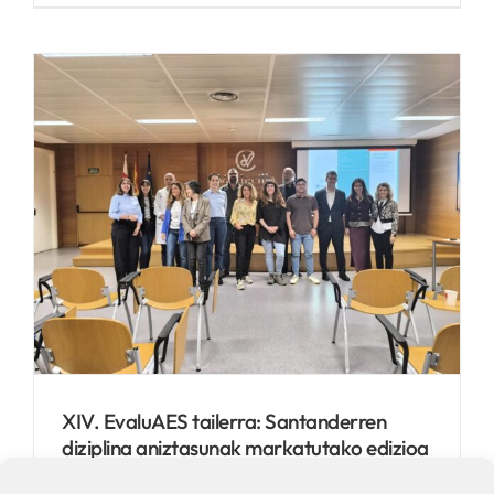
XIV. EvaluAES tailerra: Santanderren
diziplina aniztasunak markatutako edizioa
By
Biosistemak
|
15 May 2025