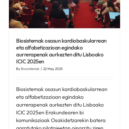
Biosistemak osasun kardiobaskularrean
eta alfabetizazioan egindako
aurrerapenak aurkezten ditu Lisboako
ICIC 2025en
By
Biosistemak
|
22 May 2025
Biosistemak osasun kardiobaskularrean
eta alfabetizazioan egindako
aurrerapenak aurkezten ditu Lisboako
ICIC 2025en Erakundearen bi
komunikazioak Osakidetzarekin batera
garatutako pilotajeetan oinarritu ziren,