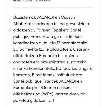
By
Biosistemak
|
9 July 2025
Biosistemak JACARDIren Osasun
Alfabetatze arloaren bilera presentziala
gidatzen du Parisen Topaketa Santé
publique Francek eta gure Institutuak
koordinatzen dute, eta 13 herrialdetako
50 parte-hartzaile bildu zituen. Osasun-
alfabetatzea Europako biztanleen
ongizatea eta bizi-kalitatea sustatzeko
erronka handienetako bat da. Testuinguru
horretan, Biosistemak Institutuak eta
Santé publique Francek JACARDIren
Europako proiektuaren osasun-
alfabetizazioa (WP6) lantzen duen lan-
paketea gidatzen [...]