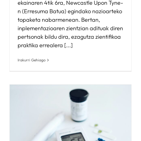
ekainaren 4tik 6ra, Newcastle Upon Tyne-
n (Erresuma Batua) egindako nazioarteko
topaketa nabarmenean. Bertan,
inplementazioaren zientzian adituak diren
pertsonak bildu dira, ezagutza zientifikoa
praktika errealera [...]
Irakurri Gehiago