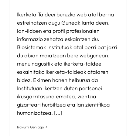
Ikerketa Taldeei buruzko web atal berria
estreinatzen dugu Guneak lantaldeen,
lan-ildoen eta profil profesionalen
informazio zehatza eskaintzen du.
Biosistemak Institutuak atal berri bat jarri
du abian maiatzean bere webgunean,
menu nagusitik eta ikerketa-taldeei
eskainitako Ikerketa-taldeak atalaren
bidez. Ekimen honen helburua da
Institutuan ikertzen duten pertsonei
ikusgarritasuna ematea, zientzia
gizarteari hurbiltzea eta lan zientifikoa
humanizatzea. [...]
Irakurri Gehiago