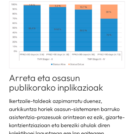
Arreta eta osasun
publikorako inplikazioak
Ikertzaile-taldeak azpimarratu duenez,
aurkikuntza horiek osasun-sistemaren barruko
asistentzia-prozesuak arintzean ez ezik, gizarte-
kontzientziazioan eta bereziki ahulak diren
kolektiboei laguntzean ere lan egitearen