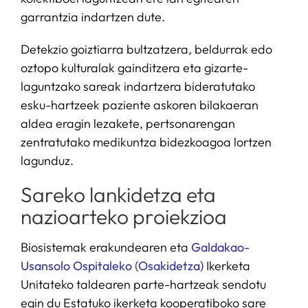
garrantzia indartzen dute.
Detekzio goiztiarra bultzatzera, beldurrak edo
oztopo kulturalak gainditzera eta gizarte-
laguntzako sareak indartzera bideratutako
esku-hartzeek paziente askoren bilakaeran
aldea eragin lezakete, pertsonarengan
zentratutako medikuntza bidezkoagoa lortzen
lagunduz.
Sareko lankidetza eta
nazioarteko proiekzioa
Biosistemak erakundearen eta
Galdakao-
Usansolo Ospitaleko (Osakidetza)
Ikerketa
Unitateko taldearen parte-hartzeak sendotu
egin du Estatuko ikerketa kooperatiboko sare