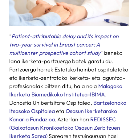
“
Patient-attributable delay and its impact on
two-year survival in breast cancer: A
multicenter prospective cohort study
” izeneko
lana ikerketa-partzuergo batek garatu du.
Partzuergo horrek Estatuko hainbat ospitaletako
eta ikerketa-zentrotako ikerketa- eta laguntza-
profesionalak biltzen ditu, hala nola
Malagako
Ikerketa Biomedikoko Institutua-IBIMA
,
Donostia Unibertsitate Ospitalea,
Bartzelonako
Itsasoko Ospitalea
eta
Osasun Ikerketarako
Kanaria Fundazioa
. Azterlan hori
REDISSEC
(Gaixotasun Kronikoetako Osasun Zerbitzuen
Ikerketa Sarea)
Sarearen testuinguruan hasi