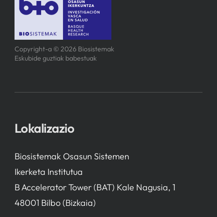
Copyright-a © 2026 Biosistemak
Eskubide guztiak babestuak
Lokalizazio
Biosistemak Osasun Sistemen
Ikerketa Institutua
B Accelerator Tower (BAT) Kale Nagusia, 1
48001 Bilbo (Bizkaia)