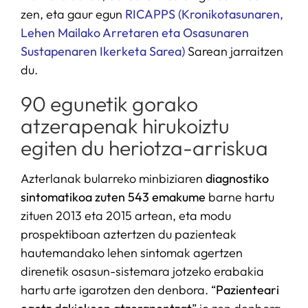
zen, eta gaur egun
RICAPPS (Kronikotasunaren,
Lehen Mailako Arretaren eta Osasunaren
Sustapenaren Ikerketa Sarea)
Sarean jarraitzen
du.
90 egunetik gorako
atzerapenak hirukoiztu
egiten du heriotza-arriskua
Azterlanak bularreko minbiziaren
diagnostiko
sintomatikoa zuten
543 emakume
barne hartu
zituen 2013 eta 2015 artean, eta modu
prospektiboan aztertzen du pazienteak
hautemandako lehen sintomak agertzen
direnetik osasun-sistemara jotzeko erabakia
hartu arte igarotzen den denbora. “
Pazienteari