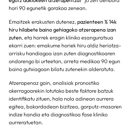
egotz dakiokeen atzerapentzat
” jo zen denbora
hori 90 egunetik gorakoa zenean.
Emaitzek erakusten dutenez,
pazienteen % 14k
hiru hilabete baino gehiagoko atzerapena izan
zuten
, eta horrek eragin kliniko esanguratsua
ekarri zuen: emakume horiek hiru aldiz heriotza-
arrisku handiagoa izan zuten diagnostikoaren
ondorengo bi urteetan, arreta medikoa 90 egun
baino gutxiagoan bilatu zutenekin alderatuta.
Atzerapenaz gain, analisiak pronostiko
okerragoarekin lotutako beste faktore batzuk
identifikatu zituen, hala nola adinean aurrera
egitea, bakardadean bizitzea, gorputz-masaren
indize handia eta diagnostikoa fase kliniko
aurreratuetan.