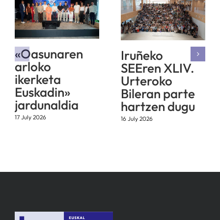
«Oasunaren
Iruñeko
arloko
SEEren XLIV.
ikerketa
Urteroko
Euskadin»
Bileran parte
jardunaldia
hartzen dugu
17 July 2026
16 July 2026