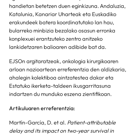
handietan betetzen duen eginkizuna. Andaluzia,
Katalunia, Kanariar Uharteak eta Euskadiko
erakundeek batera koordinatutako lan hau,
bularreko minbizia bezalako osasun erronka
konplexuei erantzuteko zentro anitzeko
lankidetzaren balioaren adibide bat da.
EJSOn argitaratzeak, onkologia kirurgikoaren
arloan nazioartean erreferentzia den aldizkaria,
ahalegin kolektiboa aintzatestea dakar eta
Estatuko ikerketa-taldeen ikusgarritasuna
indartzen du munduko eszena zientifikoan.
Artikuluaren erreferentzia:
Martín-García, D. et al.
Patient-attributable
delay and its impact on two-year survival in