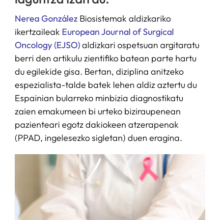
Nerea González
Biosistemak aldizkariko
ikertzaileak
European Journal of Surgical
Oncology (EJSO)
aldizkari ospetsuan argitaratu
berri den artikulu zientifiko batean parte hartu
du egilekide gisa. Bertan, diziplina anitzeko
espezialista-talde batek lehen aldiz aztertu du
Espainian bularreko minbizia diagnostikatu
zaien emakumeen bi urteko biziraupenean
pazienteari egotz dakiokeen atzerapenak
(PPAD, ingelesezko sigletan) duen eragina.