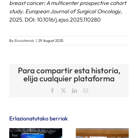
breast cancer: A multicenter prospective cohort
study
.
European Journal of Surgical Oncology
,
2025. DOI: 10.1016/j.ejso.2025.110280
By
Biosistemak
|
29 August 2025
Para compartir esta historia,
elija cualquier plataforma
Facebook
X
LinkedIn
Email
Erlazionatutako berriak