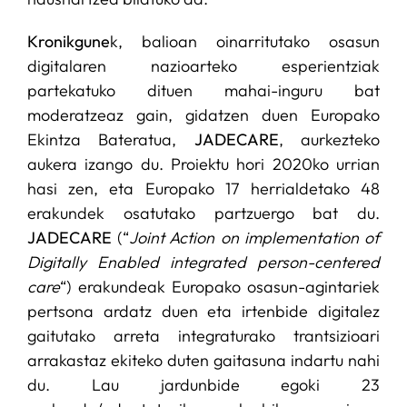
Kronikgune
k, balioan oinarritutako osasun
digitalaren nazioarteko esperientziak
partekatuko dituen mahai-inguru bat
moderatzeaz gain, gidatzen duen Europako
Ekintza Bateratua,
JADECARE
, aurkezteko
aukera izango du. Proiektu hori 2020ko urrian
hasi zen, eta Europako 17 herrialdetako 48
erakundek osatutako partzuergo bat du.
JADECARE
(“
Joint Action on implementation of
Digitally Enabled integrated person-centered
care
“) erakundeak Europako osasun-agintariek
pertsona ardatz duen eta irtenbide digitalez
gaitutako arreta integraturako trantsizioari
arrakastaz ekiteko duten gaitasuna indartu nahi
du. Lau jardunbide egoki 23