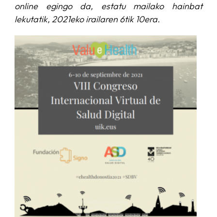
online egingo da, estatu mailako hainbat
lekutatik, 2021eko irailaren 6tik 10era.
ZERBITZUAK
I+D+I LAGUNTZA
ALBISTEAK