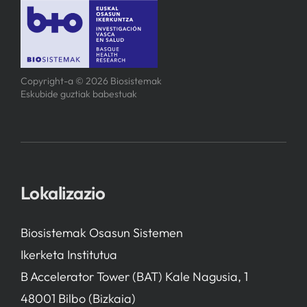
Copyright-a © 2026 Biosistemak
Eskubide guztiak babestuak
Lokalizazio
Biosistemak Osasun Sistemen
Ikerketa Institutua
B Accelerator Tower (BAT) Kale Nagusia, 1
48001 Bilbo (Bizkaia)