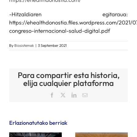
-Hitzaldiaren egitaraua:
https://ehealthdonostia.files.wordpress.com/2021/
congreso-internacional-salud-digital.pdf
By
Biosistemak
|
3 September 2021
Para compartir esta historia,
elija cualquier plataforma
Facebook
X
LinkedIn
Email
Erlazionatutako berriak