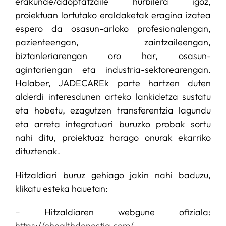
erakunde/adoptatzaile hurbilera igoz,
proiektuan lortutako eraldaketak eragina izatea
espero da osasun-arloko profesionalengan,
pazienteengan, zaintzaileengan,
biztanleriarengan oro har, osasun-
agintariengan eta industria-sektorearengan.
Halaber, JADECAREk parte hartzen duten
alderdi interesdunen arteko lankidetza sustatu
eta hobetu, ezagutzen transferentzia lagundu
eta arreta integratuari buruzko probak sortu
nahi ditu, proiektuaz harago onurak ekarriko
dituztenak.
Hitzaldiari buruz gehiago jakin nahi baduzu,
klikatu esteka hauetan:
– Hitzaldiaren webgune ofiziala:
https://ehealthdonostia.com/