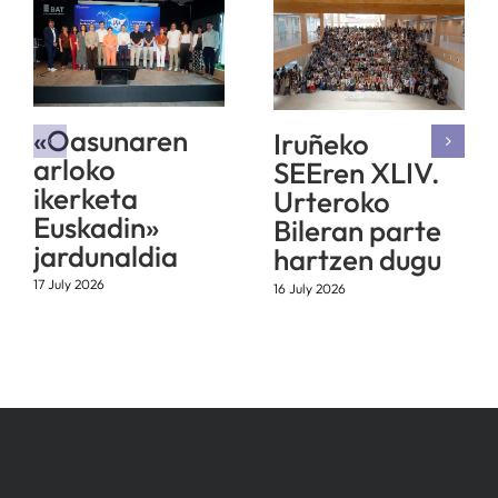
«Oasunaren
Iruñeko
arloko
SEEren XLIV.
ikerketa
Urteroko
Euskadin»
Bileran parte
jardunaldia
hartzen dugu
17 July 2026
16 July 2026