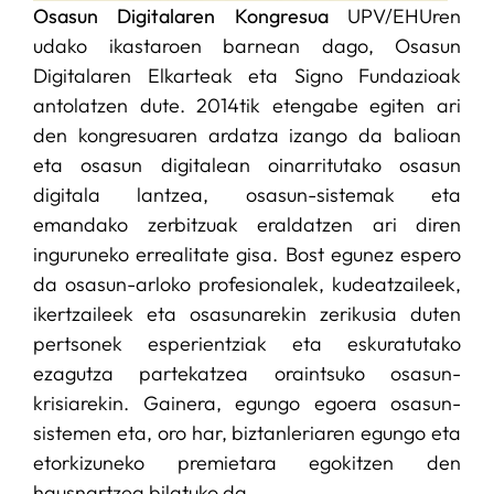
Osasun Digitalaren Kongresua
UPV/EHUren
udako ikastaroen barnean dago, Osasun
Digitalaren Elkarteak eta Signo Fundazioak
antolatzen dute. 2014tik etengabe egiten ari
den kongresuaren ardatza izango da balioan
eta osasun digitalean oinarritutako osasun
digitala lantzea, osasun-sistemak eta
emandako zerbitzuak eraldatzen ari diren
inguruneko errealitate gisa. Bost egunez espero
da osasun-arloko profesionalek, kudeatzaileek,
ikertzaileek eta osasunarekin zerikusia duten
pertsonek esperientziak eta eskuratutako
ezagutza partekatzea oraintsuko osasun-
krisiarekin. Gainera, egungo egoera osasun-
sistemen eta, oro har, biztanleriaren egungo eta
etorkizuneko premietara egokitzen den
hausnartzea bilatuko da.