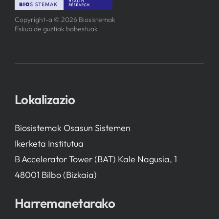
Copyright-a © 2026 Biosistemak
Eskubide guztiak babestuak
Lokalizazio
Biosistemak Osasun Sistemen
Ikerketa Institutua
B Accelerator Tower (BAT) Kale Nagusia, 1
48001 Bilbo (Bizkaia)
Harremanetarako