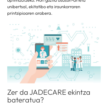
optimizatzeko. Hori guztia osasun-arreta
unibertsal, ekitatibo eta iraunkorraren
printzipioaren arabera.
Zer da JADECARE ekintza
bateratua?