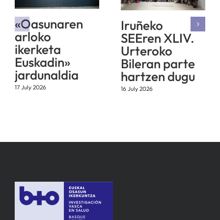
«Oasunaren
Iruñeko
arloko
SEEren XLIV.
ikerketa
Urteroko
Euskadin»
Bileran parte
jardunaldia
hartzen dugu
17 July 2026
16 July 2026