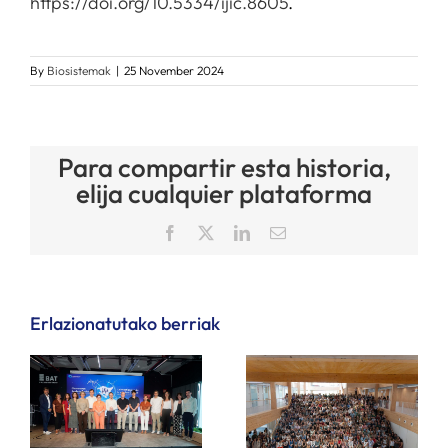
https://doi.org/10.5334/ijic.8605
.
By
Biosistemak
|
25 November 2024
Para compartir esta historia,
elija cualquier plataforma
Facebook
X
LinkedIn
Email
Erlazionatutako berriak