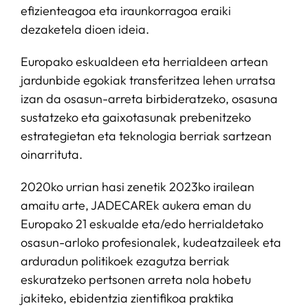
efizienteagoa eta iraunkorragoa eraiki
dezaketela dioen ideia.
Europako eskualdeen eta herrialdeen artean
jardunbide egokiak transferitzea lehen urratsa
izan da osasun-arreta birbideratzeko, osasuna
sustatzeko eta gaixotasunak prebenitzeko
estrategietan eta teknologia berriak sartzean
oinarrituta.
2020ko urrian hasi zenetik 2023ko irailean
amaitu arte, JADECAREk aukera eman du
Europako 21 eskualde eta/edo herrialdetako
osasun-arloko profesionalek, kudeatzaileek eta
arduradun politikoek ezagutza berriak
eskuratzeko pertsonen arreta nola hobetu
jakiteko, ebidentzia zientifikoa praktika