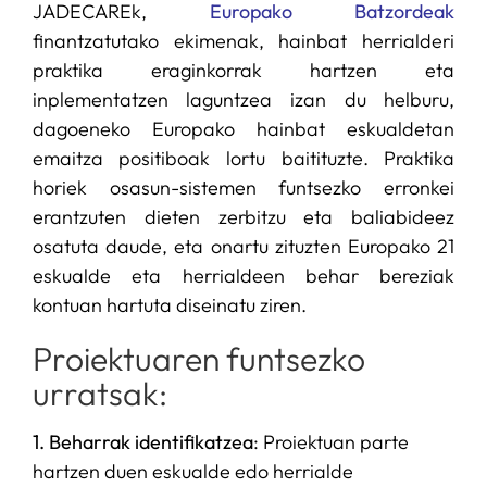
JADECAREk,
Europako Batzordeak
finantzatutako ekimenak, hainbat herrialderi
praktika eraginkorrak hartzen eta
inplementatzen laguntzea izan du helburu,
dagoeneko Europako hainbat eskualdetan
emaitza positiboak lortu baitituzte. Praktika
horiek osasun-sistemen funtsezko erronkei
erantzuten dieten zerbitzu eta baliabideez
osatuta daude, eta onartu zituzten Europako 21
eskualde eta herrialdeen behar bereziak
kontuan hartuta diseinatu ziren.
Proiektuaren funtsezko
urratsak:
1. Beharrak identifikatzea
: Proiektuan parte
hartzen duen eskualde edo herrialde