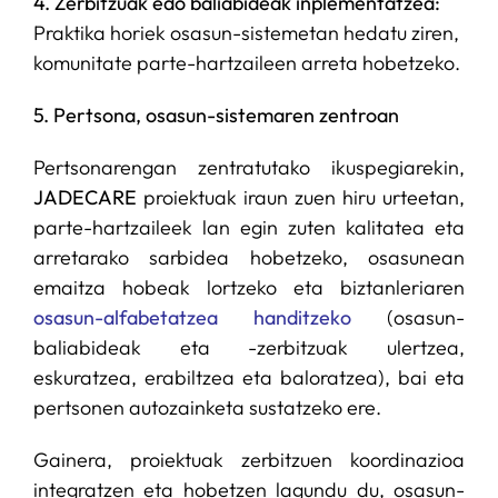
4. Zerbitzuak edo baliabideak inplementatzea:
Praktika horiek osasun-sistemetan hedatu ziren,
komunitate parte-hartzaileen arreta hobetzeko.
5. Pertsona, osasun-sistemaren zentroan
Pertsonarengan zentratutako ikuspegiarekin,
JADECARE
proiektuak iraun zuen hiru urteetan,
parte-hartzaileek lan egin zuten kalitatea eta
arretarako sarbidea hobetzeko, osasunean
emaitza hobeak lortzeko eta biztanleriaren
osasun-alfabetatzea handitzeko
(osasun-
baliabideak eta -zerbitzuak ulertzea,
eskuratzea, erabiltzea eta baloratzea), bai eta
pertsonen autozainketa sustatzeko ere.
Gainera, proiektuak zerbitzuen koordinazioa
integratzen eta hobetzen lagundu du, osasun-