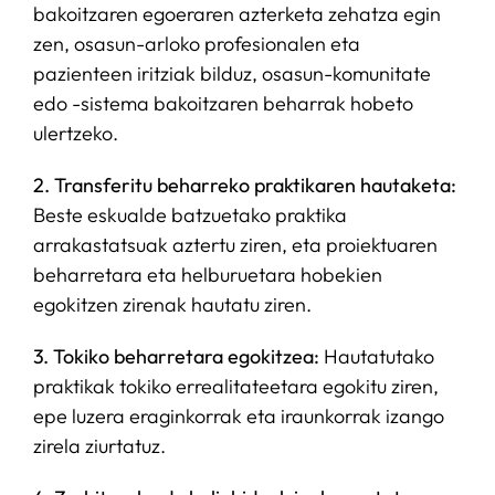
bakoitzaren egoeraren azterketa zehatza egin
zen, osasun-arloko profesionalen eta
pazienteen iritziak bilduz, osasun-komunitate
edo -sistema bakoitzaren beharrak hobeto
ulertzeko.
2. Transferitu beharreko praktikaren hautaketa:
Beste eskualde batzuetako praktika
arrakastatsuak aztertu ziren, eta proiektuaren
beharretara eta helburuetara hobekien
egokitzen zirenak hautatu ziren.
3. Tokiko beharretara egokitzea:
Hautatutako
praktikak tokiko errealitateetara egokitu ziren,
epe luzera eraginkorrak eta iraunkorrak izango
zirela ziurtatuz.