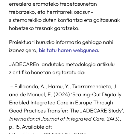
errealera eramateko trebetasunetan
trebatzeko, eta herritarrek osasun-
sistemarekiko duten konfiantza eta gaitasunak
hobetzeko tresnak garatzeko.
Proiektuari buruzko informazio gehiago nahi
izanez gero,
bisitatu haren webgunea
.
JADECAREn landutako metodologia artikulu
zientifiko honetan argitaratu da:
– Fullaondo, A., Hamu, Y., Txarramendieta, J.
and de Manuel, E. (2024) ‘Scaling-Out Digitally
Enabled Integrated Care in Europe Through
Good Practices Transfer: The JADECARE Study’,
International Journal of Integrated Care
, 24(3),
p. 15. Available at: