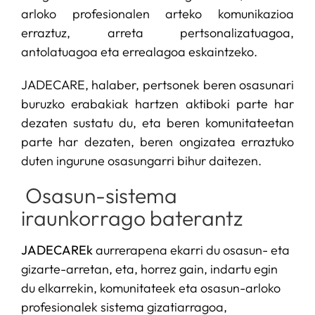
arloko profesionalen arteko komunikazioa
erraztuz, arreta pertsonalizatuagoa,
antolatuagoa eta errealagoa eskaintzeko.
JADECARE, halaber, pertsonek beren osasunari
buruzko erabakiak hartzen aktiboki parte har
dezaten sustatu du, eta beren komunitateetan
parte har dezaten, beren ongizatea erraztuko
duten ingurune osasungarri bihur daitezen.
Osasun-sistema
iraunkorrago baterantz
JADECAREk
aurrerapena ekarri du osasun- eta
gizarte-arretan, eta, horrez gain, indartu egin
du elkarrekin, komunitateek eta osasun-arloko
profesionalek sistema gizatiarragoa,