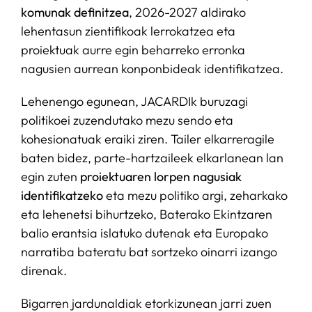
komunak definitzea
, 2026-2027 aldirako
lehentasun zientifikoak lerrokatzea eta
proiektuak aurre egin beharreko erronka
nagusien aurrean konponbideak identifikatzea.
Lehenengo egunean, JACARDIk buruzagi
politikoei zuzendutako mezu sendo eta
kohesionatuak eraiki ziren. Tailer elkarreragile
baten bidez, parte-hartzaileek elkarlanean lan
egin zuten
proiektuaren lorpen nagusiak
identifikatzeko
eta mezu politiko argi, zeharkako
eta lehenetsi bihurtzeko, Baterako Ekintzaren
balio erantsia islatuko dutenak eta Europako
narratiba bateratu bat sortzeko oinarri izango
direnak.
Bigarren jardunaldiak etorkizunean jarri zuen