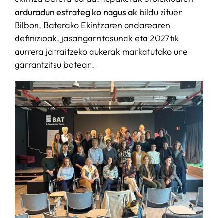
arduradun estrategiko nagusiak
bildu zituen
Bilbon, Baterako Ekintzaren ondarearen
definizioak, jasangarritasunak eta 2027tik
aurrera jarraitzeko aukerak markatutako une
garrantzitsu batean.