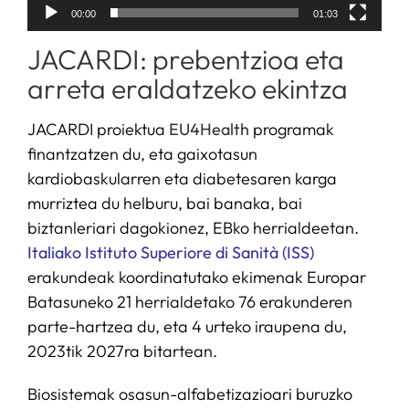
00:00
01:03
JACARDI: prebentzioa eta
arreta eraldatzeko ekintza
JACARDI proiektua
EU4Health
programak
finantzatzen du, eta gaixotasun
kardiobaskularren eta diabetesaren karga
murriztea du helburu, bai banaka, bai
biztanleriari dagokionez, EBko herrialdeetan.
Italiako Istituto Superiore di Sanità (ISS)
erakundeak koordinatutako ekimenak Europar
Batasuneko 21 herrialdetako 76 erakunderen
parte-hartzea du, eta 4 urteko iraupena du,
2023tik 2027ra bitartean.
Biosistemak osasun-alfabetizazioari buruzko