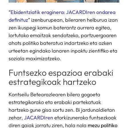
“
Ebidentziatik eraginera: JACARDIren ondarea
definituz
” izenburupean, bileraren helburua izan
zen ikuspegi komun baterantz aurrera egitea,
lortutako emaitzak sendotzeko, partzuergoaren
ahots politiko bateratua indartzeko eta azken
urteetan egindako lanaren inpaktu zientifiko eta
soziala maximizatzeko.
Funtsezko espazioa erabaki
estrategikoak hartzeko
Kontseilu Betearazlearen bilera gogoeta
estrategikorako eta erabaki partekatuak
hartzeko gune gisa sortu zen. Bi jardunaldietan
zehar,
JACARDIren
etorkizunerako funtsezkoak
diren gaiak jorratu ziren, hala nola
mezu politiko