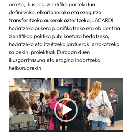
arreta, ikuspegi zientifiko partekatua
definitzeko,
elkarlanerako eta ezagutza
transferitzeko aukerak aztertzeko
, JACARDI
hedatzeko aukera planifikatzeko eta ebidentzia
zientifikoa politika publikoetara hedatzeko,
hedatzeko eta itzultzeko jarduerak lerrokatzeko
saioekin, proiektuak Europan duen
ikusgarritasuna eta eragina indartzeko
helburuarekin.
Video
Player