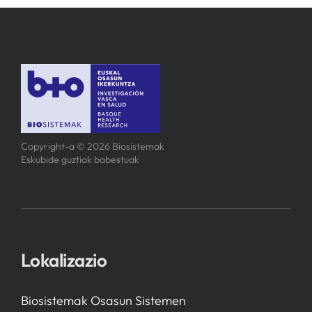
Copyright-a © 2026 Biosistemak
Eskubide guztiak babestuak
Lokalizazio
Biosistemak Osasun Sistemen