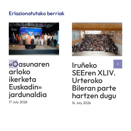
Erlazionatutako berriak
«Oasunaren
Iruñeko
arloko
SEEren XLIV.
ikerketa
Urteroko
Euskadin»
Bileran parte
jardunaldia
hartzen dugu
17 July 2026
16 July 2026