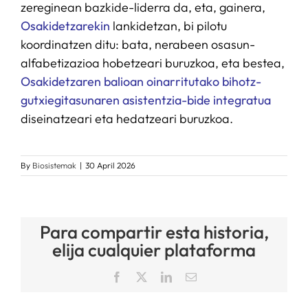
zereginean bazkide-liderra da, eta, gainera,
Osakidetzarekin
lankidetzan, bi pilotu
koordinatzen ditu: bata, nerabeen osasun-
alfabetizazioa hobetzeari buruzkoa, eta bestea,
Osakidetzaren balioan oinarritutako bihotz-
gutxiegitasunaren asistentzia-bide integratua
diseinatzeari eta hedatzeari buruzkoa.
By
Biosistemak
|
30 April 2026
Para compartir esta historia,
elija cualquier plataforma
Facebook
X
LinkedIn
Email