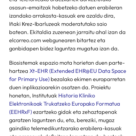
osasun-emaitzak hobetzeko datuen erabileran
izandako arrakasta-kasuak ere azaldu dira,
Iñaki Кrez-Ibarluzeak moderatutako saio
batean. Ekitaldia zuzenean jarraitu ahal izan da
elcorreo.com webgunearen bitartez eta
gonbidapen bidez laguntza mugatua izan da.
Biosistemak espazio mota horietan duen parte-
hartzea
Xt-EHR (Extended EHR@EU Data Space
for Primary Use)
bezalako ekimen europarretan
duen inplikazioarekin osatzen da. Proiektu
honetan, Institutuak
Historia Kliniko
Elektronikoak Trukatzeko Europako Formatua
(EEHRxF)
ezartzeko gidak eta zehaztapenak
garatzen laguntzen du, eta, bereziki, mugaz
gaindiko telemedikuntzarako erabilera-kasuak