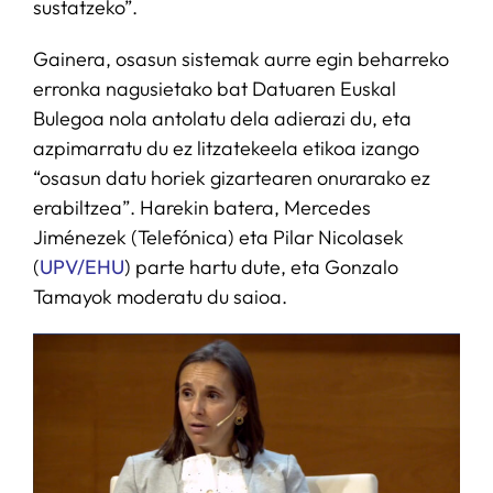
sustatzeko”.
Gainera, osasun sistemak aurre egin beharreko
erronka nagusietako bat Datuaren Euskal
Bulegoa nola antolatu dela adierazi du, eta
azpimarratu du ez litzatekeela etikoa izango
“osasun datu horiek gizartearen onurarako ez
erabiltzea”. Harekin batera, Mercedes
Jiménezek (Telefónica) eta Pilar Nicolasek
(
UPV/EHU
) parte hartu dute, eta Gonzalo
Tamayok moderatu du saioa.