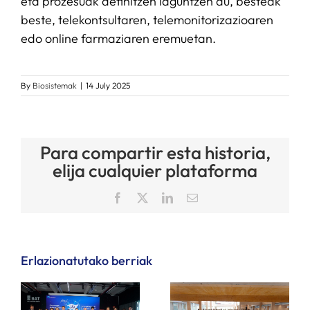
eta prozesuak definitzen laguntzen du, besteak
beste, telekontsultaren, telemonitorizazioaren
edo online farmaziaren eremuetan.
By
Biosistemak
|
14 July 2025
Para compartir esta historia,
elija cualquier plataforma
Facebook
X
LinkedIn
Email
Erlazionatutako berriak