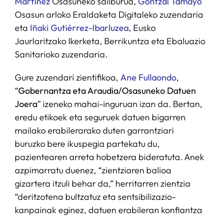
Martínez
Osasuneko sailburua,
Gontzal Tamayo
Osasun arloko Eraldaketa Digitaleko zuzendaria
eta
Iñaki Gutiérrez-Ibarluzea
, Eusko
Jaurlaritzako Ikerketa, Berrikuntza eta Ebaluazio
Sanitarioko zuzendaria.
Gure zuzendari zientifikoa,
Ane Fullaondo
,
“
Gobernantza eta Araudia/Osasuneko Datuen
Joera
” izeneko mahai-inguruan izan da. Bertan,
eredu etikoek eta seguruek datuen bigarren
mailako erabilerarako duten garrantziari
buruzko bere ikuspegia partekatu du,
pazientearen arreta hobetzera bideratuta. Anek
azpimarratu duenez, “zientziaren balioa
gizartera itzuli behar da,” herritarren zientzia
“deritzotena bultzatuz eta sentsibilizazio-
kanpainak eginez, datuen erabileran konfiantza