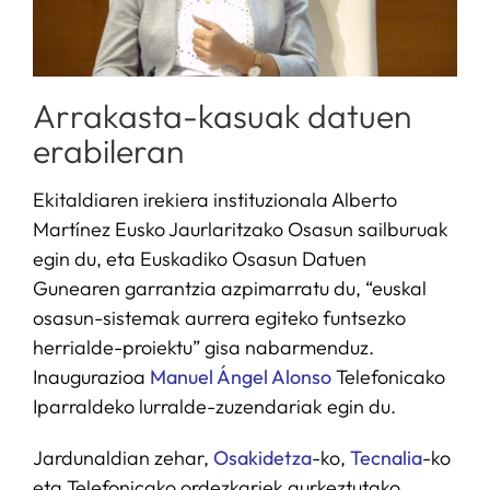
Arrakasta-kasuak datuen
erabileran
Ekitaldiaren irekiera instituzionala Alberto
Martínez Eusko Jaurlaritzako Osasun sailburuak
egin du, eta Euskadiko Osasun Datuen
Gunearen garrantzia azpimarratu du, “euskal
osasun-sistemak aurrera egiteko funtsezko
herrialde-proiektu” gisa nabarmenduz.
Inaugurazioa
Manuel Ángel Alonso
Telefonicako
Iparraldeko lurralde-zuzendariak egin du.
Jardunaldian zehar,
Osakidetza
-ko,
Tecnalia
-ko
eta Telefonicako ordezkariek aurkeztutako