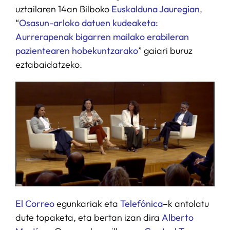
uztailaren 14an Bilboko
Euskalduna Jauregian
,
“
Osasun-arloko datuen kudeaketa:
Aurrerapenak bigarren mailako erabileran
pazientearen hobekuntzarako
” gaiari buruz
eztabaidatzeko.
El Correo
egunkariak eta
Telefónica
–
k antolatu
dute topaketa, eta bertan izan dira
Alberto