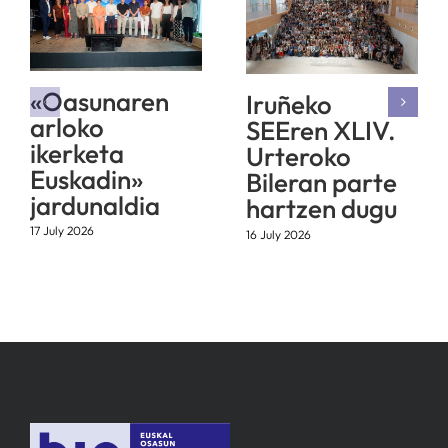
«Oasunaren
Iruñeko
arloko
SEEren XLIV.
ikerketa
Urteroko
Euskadin»
Bileran parte
jardunaldia
hartzen dugu
17 July 2026
16 July 2026