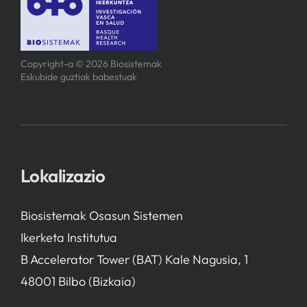
Copyright-a © 2026 Biosistemak
Eskubide guztiak babestuak
Lokalizazio
Biosistemak Osasun Sistemen
Ikerketa Institutua
B Accelerator Tower (BAT) Kale Nagusia, 1
48001 Bilbo (Bizkaia)