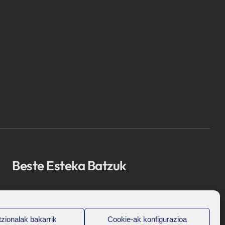
Beste Esteka Batzuk
Osakidetza
Bioef
zionalak bakarrik
Cookie-ak konfigurazioa
Eusko Jaurlaritza