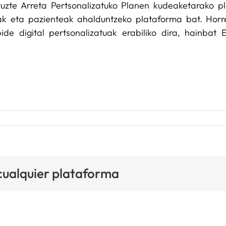
uzte Arreta Pertsonalizatuko Planen kudeaketarako pl
ideak eta pazienteak ahalduntzeko plataforma bat. Ho
de digital pertsonalizatuak erabiliko dira, hainbat
 cualquier plataforma