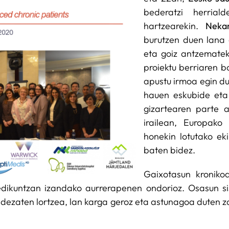
bederatzi herrial
hartzearekin.
Neka
burutzen duen lana 
eta goiz antzematek
proiektu berriaren b
apustu irmoa egin d
hauen eskubide eta 
gizartearen parte a
irailean, Europako
honekin lotutako eki
baten bidez.
Gaixotasun kroniko
dikuntzan izandako aurrerapenen ondorioz. Osasun si
dezaten lortzea, lan karga geroz eta astunagoa duten z