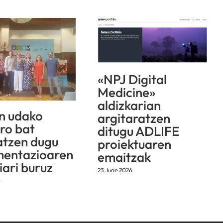
«NPJ Digital
Medicine»
aldizkarian
n udako
argitaratzen
aro bat
ditugu ADLIFE
atzen dugu
proiektuaren
mentazioaren
emaitzak
iari buruz
23 June 2026
6