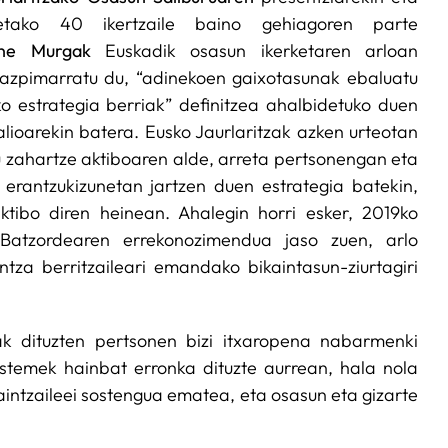
detako 40 ikertzaile baino gehiagoren parte
ne Murgak
Euskadik osasun ikerketaren arloan
azpimarratu du, “adinekoen gaixotasunak ebaluatu
o estrategia berriak” definitzea ahalbidetuko duen
alioarekin batera. Eusko Jaurlaritzak azken urteotan
u zahartze aktiboaren alde, arreta pertsonengan eta
erantzukizunetan jartzen duen estrategia batekin,
ktibo diren heinean. Ahalegin horri esker, 2019ko
 Batzordearen errekonozimendua jaso zuen, arlo
ntza berritzaileari emandako bikaintasun-ziurtagiri
ak dituzten pertsonen bizi itxaropena nabarmenki
stemek hainbat erronka dituzte aurrean, hala nola
aintzaileei sostengua ematea, eta osasun eta gizarte