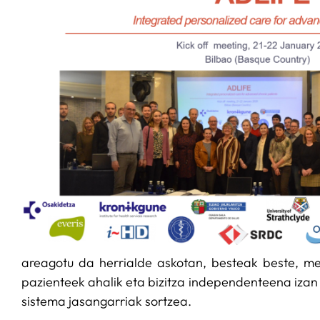
areagotu da herrialde askotan, besteak beste, me
pazienteek ahalik eta bizitza independenteena izan 
sistema jasangarriak sortzea.