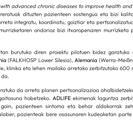
 with advanced chronic diseases to improve health and qu
rreratuak dituzten pazienteen sostengua eta bizi kal
reta integratu, koordinatu, goiztiar eta pertsonalizatu
murrizketaren ondorioz bizi itxaropenaren murrizketa p
tan burutuko diren proiektu pilotuen bidez garatuko
nia
(FALKHOSP Lower Silesia),
Alemania
(Werra-Meißne
e, klinika eta lehen mailako arretako zerbitzutako 600
 da.
garatuko da arreta planen pertsonalizazioa ahalbidetze
 gaitasuna hobetzeko.
ADLIFE
ekimenak laguntza zerbitz
z gain, pazienteen sintoma eta behar aldakorrak z
alaber, pazienteak bere osasunaren kudeaketan parte 