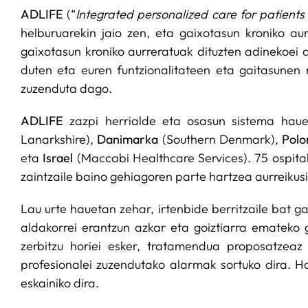
ADLIFE
(“
Integrated personalized care for patients
helburuarekin jaio zen, eta gaixotasun kroniko au
gaixotasun kroniko aurreratuak dituzten adinekoei ar
duten eta euren funtzionalitateen eta gaitasunen 
zuzenduta dago.
ADLIFE
zazpi herrialde eta osasun sistema haue
Lanarkshire),
Danimarka
(Southern Denmark),
Polo
eta
Israel
(Maccabi Healthcare Services). 75 ospital
zaintzaile baino gehiagoren parte hartzea aurreikusi
Lau urte hauetan zehar, irtenbide berritzaile bat 
aldakorrei erantzun azkar eta goiztiarra emateko
zerbitzu horiei esker, tratamendua proposatzea
profesionalei zuzendutako alarmak sortuko dira. H
eskainiko dira.