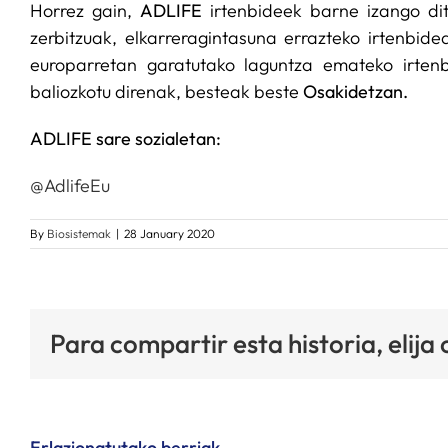
Horrez gain,
ADLIFE
irtenbideek barne izango dit
zerbitzuak, elkarreragintasuna errazteko irtenb
europarretan garatutako laguntza emateko irtenbi
baliozkotu direnak, besteak beste
Osakidetzan.
ADLIFE sare sozialetan:
@AdlifeEu
By
Biosistemak
|
28 January 2020
Para compartir esta historia, elija
Erlazionatutako berriak