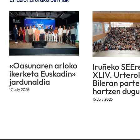
«Oasunaren arloko
Iruñeko SEEr
ikerketa Euskadin»
XLIV. Urtero
jardunaldia
Bileran parte
hartzen dugu
17 July 2026
16 July 2026