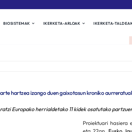
BIOSISTEMAK
IKERKETA-ARLOAK
IKERKETA-TALDEA
arte hartzea izango duen gaixotasun kroniko aurreratuak 
ratzi Europako herrialdetako 11 kidek osatutako partzue
Proiektuari hasiera 
eta 22an,
Eusko Jau