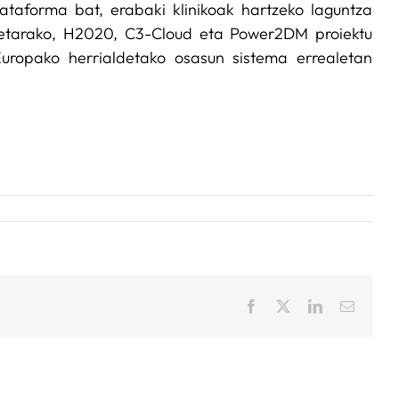
ataforma bat, erabaki klinikoak hartzeko laguntza
rretarako, H2020, C3-Cloud eta Power2DM proiektu
 Europako herrialdetako osasun sistema errealetan
Facebook
X
LinkedIn
Email