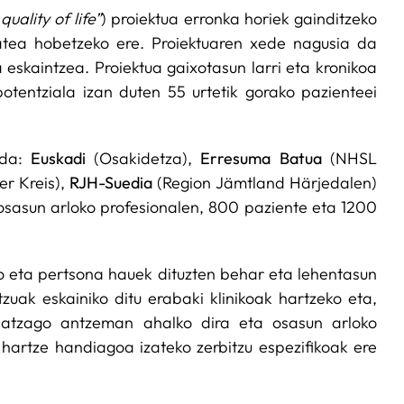
ality of life”
) proiektua erronka horiek gainditzeko
itatea hobetzeko ere. Proiektuaren xede nagusia da
a eskaintzea. Proiektua gaixotasun larri eta kronikoa
otentziala izan duten 55 urtetik gorako pazienteei
 da:
Euskadi
(Osakidetza),
Erresuma Batua
(NHSL
r Kreis),
RJH-Suedia
(Region Jämtland Härjedalen)
 osasun arloko profesionalen, 800 paziente eta 1200
ko eta pertsona hauek dituzten behar eta lehentasun
uak eskainiko ditu erabaki klinikoak hartzeko eta,
ehatzago antzeman ahalko dira eta osasun arloko
hartze handiagoa izateko zerbitzu espezifikoak ere