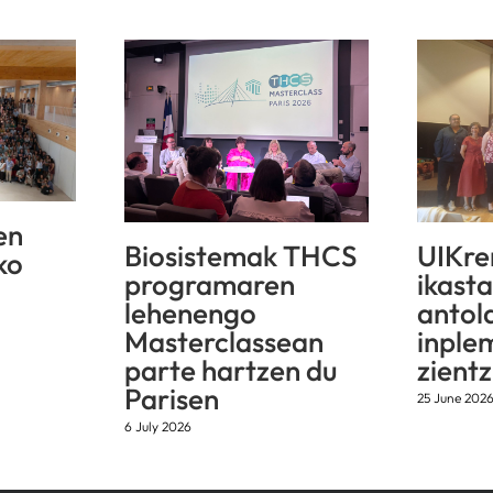
en
Biosistemak THCS
UIKre
ko
programaren
ikast
lehenengo
antol
Masterclassean
inple
parte hartzen du
zientz
Parisen
25 June 202
6 July 2026