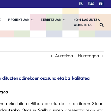
ES
EUS
EN
K
PROIEKTUAK
ZERBITZUAK
I+D+I LAGUNTZA
ALBISTEAK
Aurrekoa
Hurrengoa
dituzten adinekoen osasuna eta bizi kalitatea
rgoa
emateko bilera Bilbon burutu da, urtarrilaren 21ean
rlaritzako Osasun Sailburuaren
presentziarekin eta