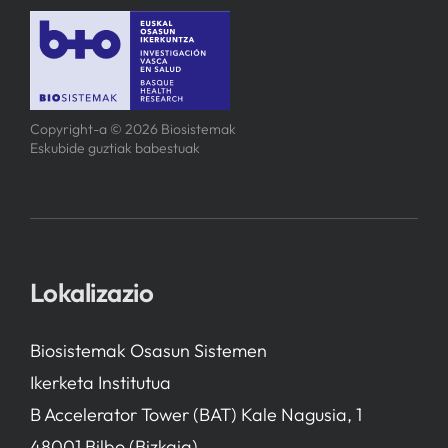
Copyright-a © 2026 Biosistemak
Eskubide guztiak babestuak
Lokalizazio
Biosistemak Osasun Sistemen
Ikerketa Institutua
B Accelerator Tower (BAT) Kale Nagusia, 1
48001 Bilbo (Bizkaia)