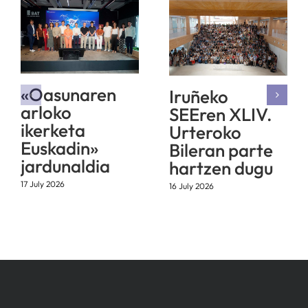
«Oasunaren
Iruñeko
arloko
SEEren XLIV.
ikerketa
Urteroko
Euskadin»
Bileran parte
jardunaldia
hartzen dugu
17 July 2026
16 July 2026