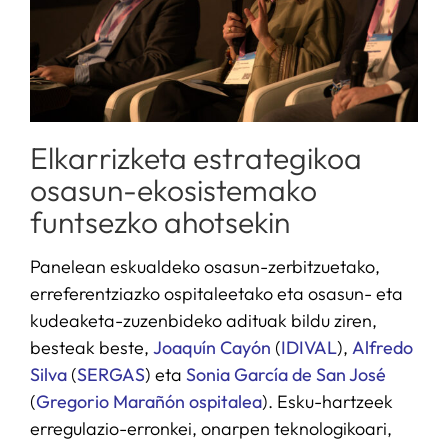
Elkarrizketa estrategikoa
osasun-ekosistemako
funtsezko ahotsekin
Panelean eskualdeko osasun-zerbitzuetako,
erreferentziazko ospitaleetako eta osasun- eta
kudeaketa-zuzenbideko adituak bildu ziren,
besteak beste,
Joaquín Cayón
(
IDIVAL
),
Alfredo
Silva
(
SERGAS
) eta
Sonia García de San José
(
Gregorio Marañón ospitalea
). Esku-hartzeek
erregulazio-erronkei, onarpen teknologikoari,