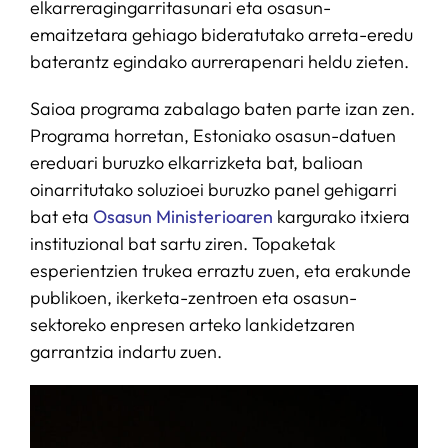
elkarreragingarritasunari eta osasun-
emaitzetara gehiago bideratutako arreta-eredu
baterantz egindako aurrerapenari heldu zieten.
Saioa programa zabalago baten parte izan zen.
Programa horretan, Estoniako osasun-datuen
ereduari buruzko elkarrizketa bat, balioan
oinarritutako soluzioei buruzko panel gehigarri
bat eta
Osasun Ministerioaren
kargurako itxiera
instituzional bat sartu ziren. Topaketak
esperientzien trukea erraztu zuen, eta erakunde
publikoen, ikerketa-zentroen eta osasun-
sektoreko enpresen arteko lankidetzaren
garrantzia indartu zuen.