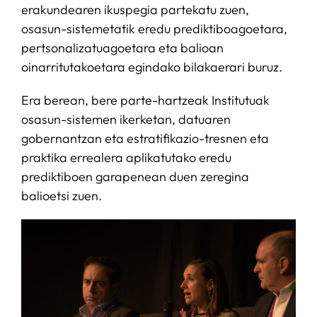
erakundearen ikuspegia partekatu zuen,
osasun-sistemetatik eredu prediktiboagoetara,
pertsonalizatuagoetara eta balioan
oinarritutakoetara egindako bilakaerari buruz.
Era berean, bere parte-hartzeak Institutuak
osasun-sistemen ikerketan, datuaren
gobernantzan eta estratifikazio-tresnen eta
praktika errealera aplikatutako eredu
prediktiboen garapenean duen zeregina
balioetsi zuen.