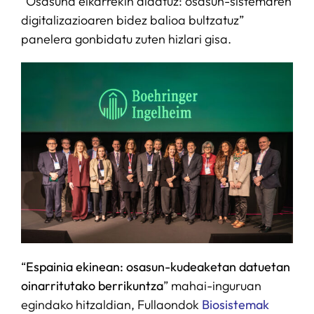
“Osasuna elkarrekin aldatuz: osasun-sistemaren
digitalizazioaren bidez balioa bultzatuz”
panelera gonbidatu zuten hizlari gisa.
“
Espainia ekinean: osasun-kudeaketan datuetan
oinarritutako berrikuntza
” mahai-inguruan
egindako hitzaldian, Fullaondok
Biosistemak