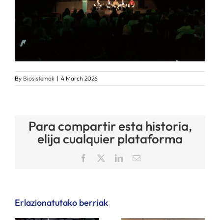
By
Biosistemak
|
4 March 2026
Para compartir esta historia,
elija cualquier plataforma
Facebook
X
LinkedIn
Email
Erlazionatutako berriak