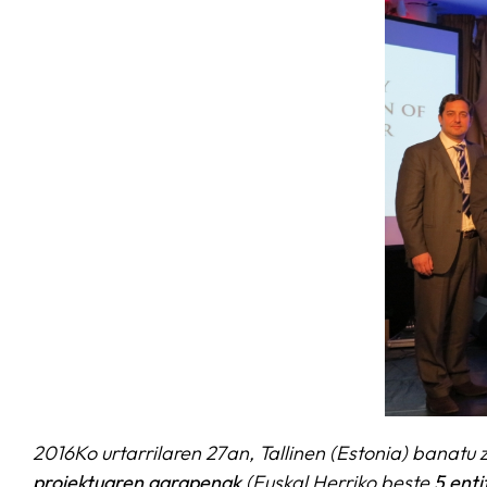
2016Ko urtarrilaren 27an, Tallinen (Estonia) banatu z
proiektuaren
garapenak
(Euskal Herriko beste
5 enti