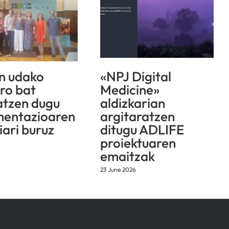
n udako
«NPJ Digital
aro bat
Medicine»
atzen dugu
aldizkarian
mentazioaren
argitaratzen
iari buruz
ditugu ADLIFE
proiektuaren
6
emaitzak
23 June 2026