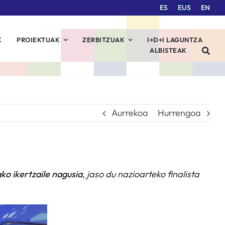
ES
EUS
EN
K
PROIEKTUAK
ZERBITZUAK
I+D+I LAGUNTZA
ALBISTEAK
Aurrekoa
Hurrengoa
ko ikertzaile nagusia
, jaso du nazioarteko finalista