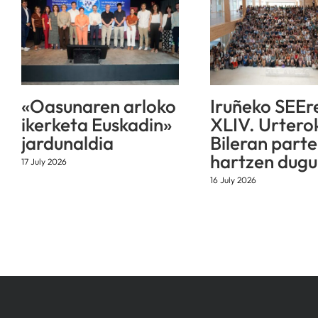
«Oasunaren arloko
Iruñeko SEEr
ikerketa Euskadin»
XLIV. Urtero
jardunaldia
Bileran parte
hartzen dugu
17 July 2026
16 July 2026