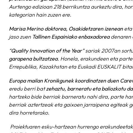
Aurtengo edizioan 218 berrikuntza aurkeztu dira, hori
kategorian hain zuzen ere.
Marisa Merino doktorea, Osakidetzaren izenean
eta
jaso zuen
Tallinen Espainiako enbaxadorea
denaren e
“
Quality Innovation of the Year
” sariak 2007an sortu
garapena bultzatzea
. Honela, erakundeen eta parte 
Errepublika, Kazakhstan eta Euskadi EUSKALIT bitar
Europa mailan Kronikgunek koordinatzen duen Care
eredu berri bat
zehaztu, barneratu eta baliozkotu da
hartzeko bide berriak barneratu nahi dira, parte h
berriak aztertzeak eta gaixoen jarraipena egiteak ga
dira horretarako.
Proiektuaren esku-hartzean hurrengo erakundeetako