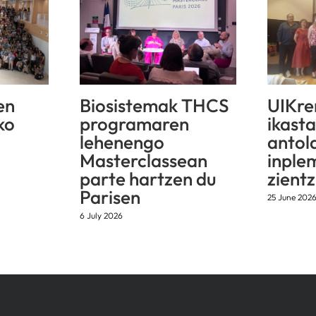
en
Biosistemak THCS
UIKre
ko
programaren
ikast
lehenengo
antol
Masterclassean
inple
parte hartzen du
zientz
Parisen
25 June 202
6 July 2026