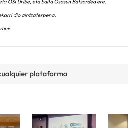
eta
OSI Uribe, eta baita Osasun Batzordea ere.
ekarri dio aintzatespena.
tiei!
 cualquier plataforma