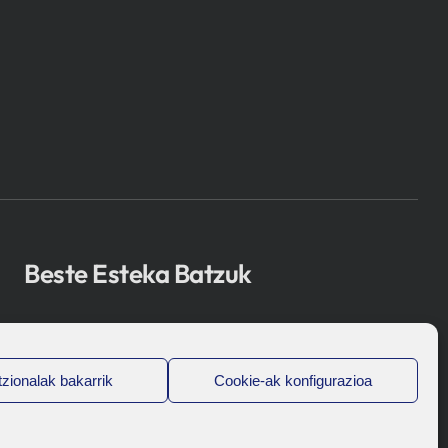
Beste Esteka Batzuk
Osakidetza
Bioef
zionalak bakarrik
Cookie-ak konfigurazioa
Eusko Jaurlaritza
UPV/EHU
Legal-Oharra