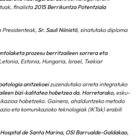
uak, finalista
2015 Berrikuntza Potentziala
n Presidenteak,
Sr. Sauli Niinistö
, sinatutako diploma
ntolaketa prozesu
berritzaileen sorrera eta
etonia, Estonia, Hungaria, Israel, Txekiar
patologia anitzekoei
zuzendutako arreta integratuko
aileen bizi-kalitatea hobetzea da. Horretarako,
esku-
unikazioa hobetzeko. Gainera, ahalduntzeko metodo
zio eta komunikazioko teknologiak (IKTak) erabili
 Hospital de Santa Marina, OSI Barrualde-Galdakao,