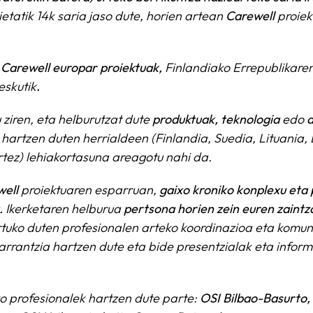
etatik 14k saria jaso dute, horien artean
Carewell
proiekt
Carewell europar proiektuak,
Finlandiako Errepublikare
skutik
.
 ziren, eta helburutzat dute
produktuak, teknologia
edo
a
hartzen duten herrialdeen (Finlandia, Suedia, Lituania, L
tez) lehiakortasuna areagotu nahi da.
well
proiektuaren esparruan,
gaixo kroniko konplexu eta 
.
Ikerketaren helburua
pertsona horien zein euren zaintz
artuko duten profesionalen arteko koordinazioa eta kom
rrantzia hartzen dute eta bide presentzialak eta informa
 profesionalek hartzen dute parte:
OSI Bilbao-Basurto,