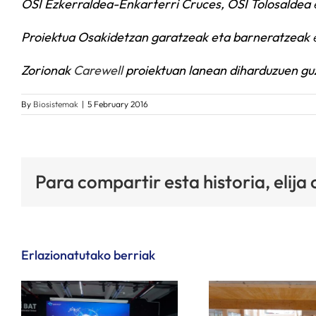
OSI Ezkerraldea-Enkarterri Cruces, OSI Tolosaldea
Proiektua Osakidetzan garatzeak eta barneratzeak
Zorionak
Carewell
proiektuan lanean diharduzuen guz
By
Biosistemak
|
5 February 2016
Para compartir esta historia, elija
Erlazionatutako berriak