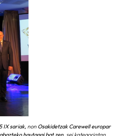
 IX sariak,
non
Osakidetzak Carewell
europar
rabazteko hautagai bat zen
, sei kategoriatan.