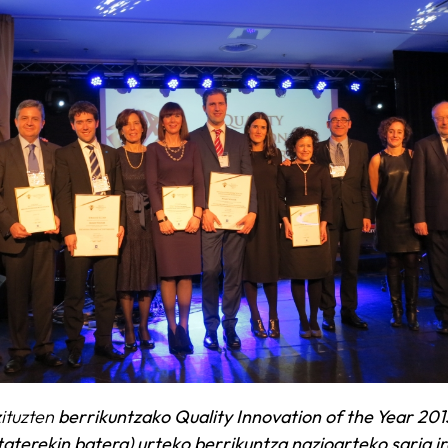
ituzten
berrikuntzako
Quality Innovation of the Year 2015
taterekin batera)
urteko berrikuntza
nazioarteko saria i