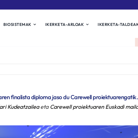
BIOSISTEMAK
IKERKETA-ARLOAK
IKERKETA-TALDEA
ren finalista diploma jaso du Carewell proiektuarengatik.
ari Kudeatzailea
eta
Carewell proiektuaren Euskadi maila