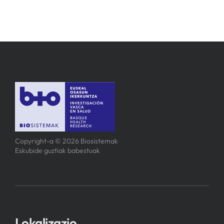
Copyright-a © 2026 Biosistemak
Eskubide guztiak babestuak
Lokalizazio