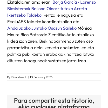
Ekitaldiaren amaieran,
Borja García ‑ Lorenzo
Biosistemak Balioan Oinarritutako Arreta
Ikertzeko Taldeko
ikertzaile nagusia eta
EvaluAES taldeko koordinatzailea eta
Andaluziako Juntako Osasun Saileko
Mónica
Maure Rico
Batzorde Zientifiko Antolatzaileko
kidea izan ziren. Biek nabarmendu zuten oso
garrantzitsua dela ikerketa ebaluatzailea eta
politika publikoetan erabakiak hartzea lotuko
dituzten topaguneak sustatzen jarraitzea.
By
Biosistemak
|
10 February 2026
Para compartir esta historia,
elija cualquier plataforma