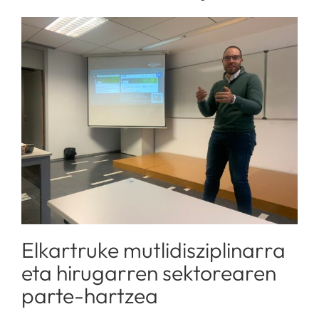
Elkartruke mutlidisziplinarra
eta hirugarren sektorearen
parte-hartzea