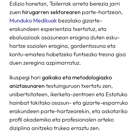
Edizio honetan, Tailerrak arreta berezia jarri
zuen
hirugarren sektorearen
parte-hartzean,
Munduko Medikuak
bezalako gizarte-
erakundeen esperientzia txertatuz, eta
ebaluazioak osasunean eragina duten esku-
hartze sozialen eragina, gardentasuna eta
kontu-ematea hobetzeko funtsezko tresna gisa
duen zeregina azpimarratuz.
Ikuspegi hori
gaikako eta metodologiazko
aniztasunaren
testuinguruan txertatu zen,
unibertsitateen, ikerketa-zentroen eta Estatuko
hainbat tokitako osasun- eta gizarte-esparruko
erakundeen parte-hartzearekin, eta askotariko
profil akademiko eta profesionalen arteko
diziplina anitzeko trukea erraztu zen.