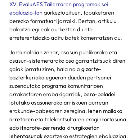
XV. EvaluAES Tailerraren programak
sei
ebaluazio-lan
aurkeztu zituen, topaketaren
berezko formatuari jarraiki. Bertan, artikulu
bakoitza egileak aurkezten du eta
erreferentziazko aditu batek komentatzen du.
Jardunaldian zehar, osasun publikorako eta
osasun-sistemetarako oso garrantzitsuak diren
gaiak jorratu ziren, hala nola
gizarte-
bazterkeriako egoeran dauden pertsonei
zuzendutako programa komunitarioen
arrakastaren erabakigarriak,
bero-boladei
lotutako osasunerako arriskuen
aurrean
erakunde-babesaren zeregina,
lehen mailako
arretaren
eta telekontsultaren eraginkortasuna,
edo
itxarote-zerrenda kirurgikoetan
lehentasunak
ezartzeko estrategien ebaluazioa.