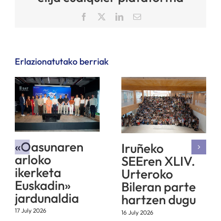
Facebook
X
LinkedIn
Email
Erlazionatutako berriak
«Oasunaren
Iruñeko
arloko
SEEren XLIV.
ikerketa
Urteroko
Euskadin»
Bileran parte
jardunaldia
hartzen dugu
17 July 2026
16 July 2026