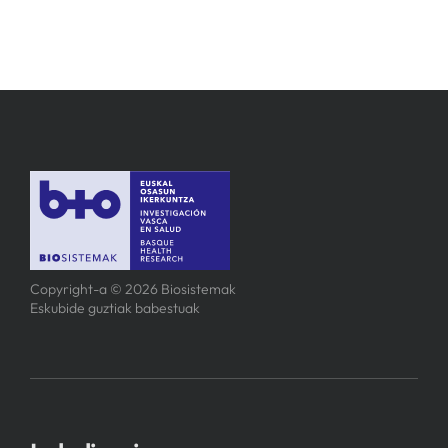
Copyright-a © 2026 Biosistemak
Eskubide guztiak babestuak