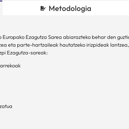
Metodologia
zko Europako Ezagutza Sarea abiarazteko behar den guzti
zea eta parte-hartzaileak hautatzeko irizpideak lantzea
zpi Ezagutza-sareak:
xarrekoak
izatua