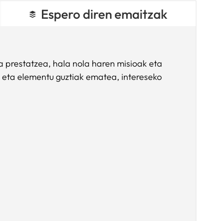
Espero diren emaitzak
a prestatzea, hala nola haren misioak eta
, eta elementu guztiak ematea, intereseko