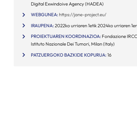
Digital Exwindoive Agency (HADEA)
WEBGUNEA:
https://jane-project.eu/
IRAUPENA:
2022ko urriaren 1etik 2024ko urriaren 1e
PROIEKTUAREN KOORDINAZIOA:
Fondazione IRC
Istituto Nazionale Dei Tumori, Milan (Italy)
PATZUERGOKO BAZKIDE KOPURUA:
16