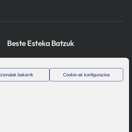
Beste Esteka Batzuk
Osakidetza
Bioef
zionalak bakarrik
Cookie-ak konfigurazioa
Eusko Jaurlaritza
UPV/EHU
Legal-Oharra
Pribatutasun Politika
Cookie Politika
Barneko Informazio-Sistema