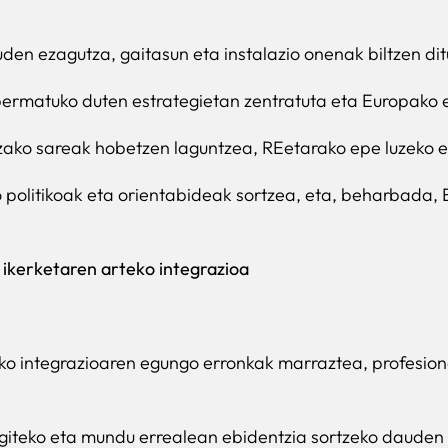
den ezagutza, gaitasun eta instalazio onenak biltzen di
rmatuko duten estrategietan zentratuta eta Europako eta
zako sareak hobetzen laguntzea, REetarako epe luzeko e
 politikoak eta orientabideak sortzea, eta, beharbada,
ikerketaren arteko integrazioa
o integrazioaren egungo erronkak marraztea, profesional
 egiteko eta mundu errealean ebidentzia sortzeko dauden 