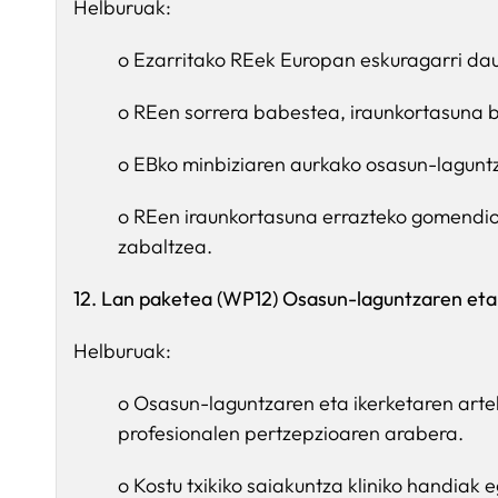
Helburuak:
o Ezarritako REek Europan eskuragarri dau
o REen sorrera babestea, iraunkortasuna be
o EBko minbiziaren aurkako osasun-lagunt
o REen iraunkortasuna errazteko gomendio
zabaltzea.
12. Lan paketea (WP12) Osasun-laguntzaren eta 
Helburuak:
o Osasun-laguntzaren eta ikerketaren artek
profesionalen pertzepzioaren arabera.
o Kostu txikiko saiakuntza kliniko handiak