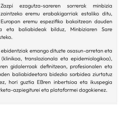
Zazpi ezagutza-sareren sorrerak minbizia
zaintzeko eremu erabakigarriak estaliko ditu,
Europan eremu espezifiko bakoitzean dauden
a eta baliabideak bilduz, Minbiziaren Sare
steko.
 ebidentziak emango dituzte osasun-arretan eta
(klinikoa, translazionala eta epidemiologikoa),
ren gidalerroak definitzean, profesionalen eta
den baliabideetara bidezko sarbidea ziurtatuz
ez, hori guztia EBren inbertsioa eta ikuspegia
keta-azpiegiturei eta plataformei dagokienez.