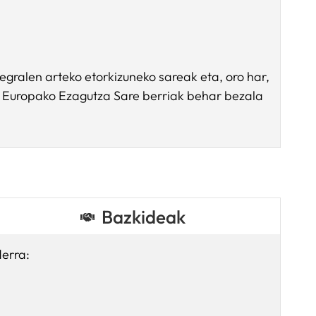
gralen arteko etorkizuneko sareak eta, oro har,
a, Europako Ezagutza Sare berriak behar bezala
Bazkideak
derra: