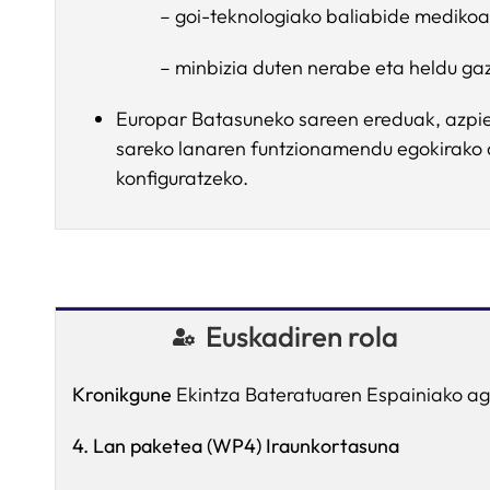
– goi-teknologiako baliabide mediko
– minbizia duten nerabe eta heldu ga
Europar Batasuneko sareen ereduak, azpiegi
sareko lanaren funtzionamendu egokirako a
konfiguratzeko.
Euskadiren rola
Kronikgune
Ekintza Bateratuaren Espainiako agi
4. Lan paketea (WP4) Iraunkortasuna