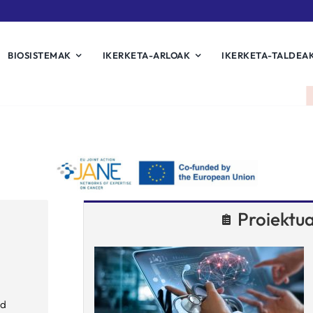
BIOSISTEMAK
IKERKETA-ARLOAK
IKERKETA-TALDEA
Proiektu
nd