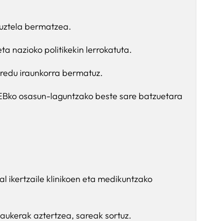
tuztela bermatzea.
 nazioko politikekin lerrokatuta.
redu iraunkorra bermatuz.
 EBko osasun-laguntzako beste sare batzuetara
 ikertzaile klinikoen eta medikuntzako
aukerak aztertzea, sareak sortuz.