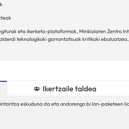
ak
zteak
turak eta ikerketa-plataformak, Minbiziaren Zentro Inte
lderdi teknologikoki garrantzitsuak kritikoki ebaluatze
Ikertzaile taldea
ntaritza eskuduna da eta ondorengo bi lan-paketeen li