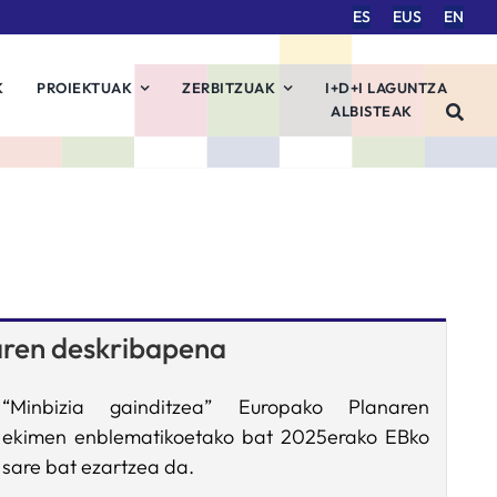
ES
EUS
EN
K
PROIEKTUAK
ZERBITZUAK
I+D+I LAGUNTZA
ALBISTEAK
aren deskribapena
“Minbizia gainditzea” Europako Planaren
ekimen enblematikoetako bat 2025erako EBko
sare bat ezartzea da.