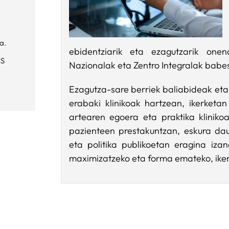
ra.
ebidentziarik eta ezagutzarik onen
CS
Nazionalak eta Zentro Integralak babe
Ezagutza-sare berriek baliabideak eta
erabaki klinikoak hartzean, ikerketan 
artearen egoera eta praktika klinikoa
pazienteen prestakuntzan, eskura dau
eta politika publikoetan eragina izan
maximizatzeko eta forma emateko, iker