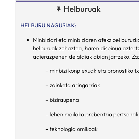
Helburuak
HELBURU NAGUSIAK:
Minbiziari eta minbiziaren afekzioei buru
helburuak zehaztea, haren diseinua aztert
adierazpenen deialdiak abian jartzeko. Za
– minbizi konplexuak eta pronostiko t
– zainketa aringarriak
– biziraupena
– lehen mailako prebentzio pertsonal
– teknologia omikoak