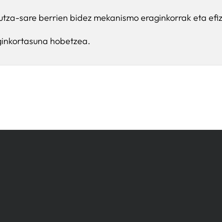
utza-sare berrien bidez mekanismo eraginkorrak eta efiz
ginkortasuna hobetzea.