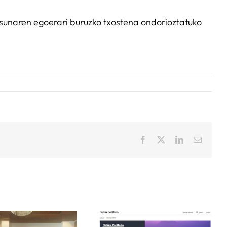
sunaren egoerari buruzko txostena ondorioztatuko
Facebook
X
LinkedIn
Email