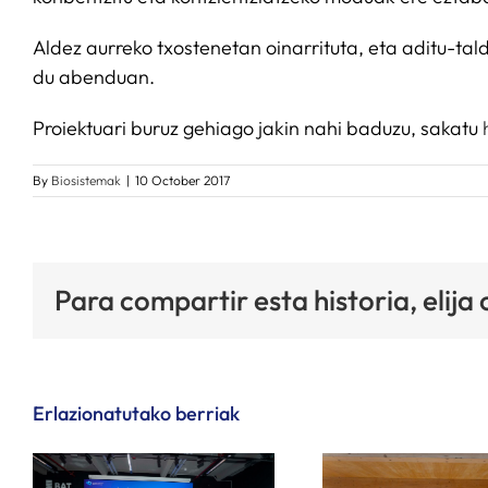
Aldez aurreko txostenetan oinarrituta, eta aditu-t
du abenduan.
Proiektuari buruz gehiago jakin nahi baduzu, sakatu
By
Biosistemak
|
10 October 2017
Para compartir esta historia, elija
Erlazionatutako berriak