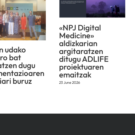
«NPJ Digital
Medicine»
aldizkarian
n udako
argitaratzen
aro bat
ditugu ADLIFE
atzen dugu
proiektuaren
mentazioaren
emaitzak
iari buruz
23 June 2026
6