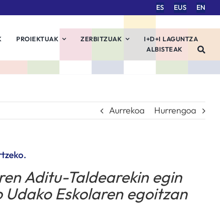
ES
EUS
EN
K
PROIEKTUAK
ZERBITZUAK
I+D+I LAGUNTZA
ALBISTEAK
Aurrekoa
Hurrengoa
rtzeko.
en Aditu-Taldearekin egin
o Udako Eskolaren egoitzan