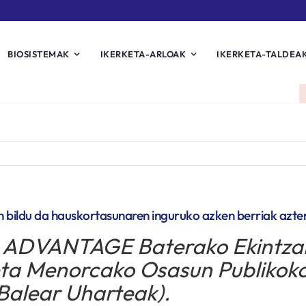
BIOSISTEMAK
IKERKETA-ARLOAK
IKERKETA-TALDEA
bildu da hauskortasunaren inguruko azken berriak azte
en ADVANTAGE Baterako Ekintzar
eta Menorcako Osasun Publikok
(Balear Uharteak).