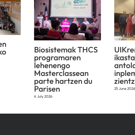
en
Biosistemak THCS
UIKre
ko
programaren
ikast
lehenengo
antol
Masterclassean
inple
parte hartzen du
zientz
Parisen
25 June 202
6 July 2026