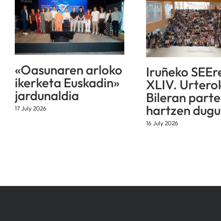
«Oasunaren arloko
Iruñeko SEEr
ikerketa Euskadin»
XLIV. Urtero
jardunaldia
Bileran parte
hartzen dugu
17 July 2026
16 July 2026