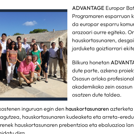
ADVANTAGE
Europar Bat
Programaren esparruan ko
da europar esparru komun
arazoari aurre egiteko. O
hauskortasunaren, desga
jarduketa goiztiarrari eki
Bilkura honetan
ADVANT
dute parte, azkena proiek
Osasun arloko profesiona
akademikoko zein osasun a
osatzen dute taldea.
txostenen inguruan egin den
hauskortasunaren
azterketa 
zagutzea, hauskortasunaren kudeaketa eta arreta-eredue
direnek hauskortasunaren prebentzioa eta ebaluazioa lant
idatu dira.