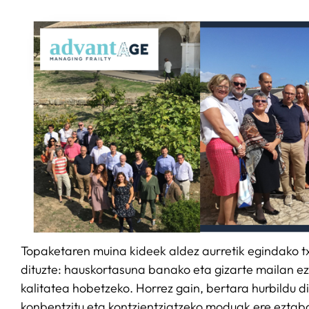
Topaketaren muina kideek aldez aurretik egindako 
dituzte: hauskortasuna banako eta gizarte mailan e
kalitatea hobetzeko. Horrez gain, bertara hurbildu 
konbentzitu eta kontzientziatzeko moduak ere eztaba