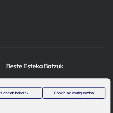
Beste Esteka Batzuk
Osakidetza
Bioef
zionalak bakarrik
Cookie-ak konfigurazioa
Eusko Jaurlaritza
UPV/EHU
Legal-Oharra