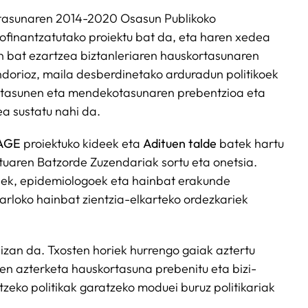
asunaren 2014-2020 Osasun Publikoko
finantzatutako proiektu bat da, eta haren xedea
 bat ezartzea biztanleriaren hauskortasunaren
ndorioz, maila desberdinetako arduradun politikoek
itasunen eta mendekotasunaren prebentzioa eta
tea sustatu nahi da.
AGE
proiektuko kideek eta
Adituen talde
batek hartu
tuaren Batzorde Zuzendariak sortu eta onetsia.
lek, epidemiologoek eta hainbat erakunde
rloko hainbat zientzia-elkarteko ordezkariek
izan da. Txosten horiek hurrengo gaiak aztertu
n azterketa hauskortasuna prebenitu eta bizi-
zeko politikak garatzeko moduei buruz politikariak