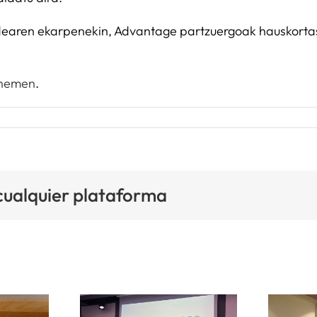
aldearen ekarpenekin, Advantage partzuergoak hauskorta
hemen
.
 cualquier plataforma