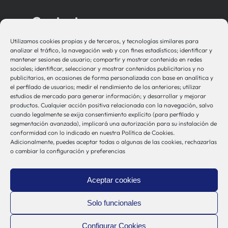
Contacto
Utilizamos cookies propias y de terceros, y tecnologías similares para
bio-sistemak@bio-sistemak.eus
analizar el tráfico, la navegación web y con fines estadísticos; identificar y
mantener sesiones de usuario; compartir y mostrar contenido en redes
944 00 77 90
sociales; identificar, seleccionar y mostrar contenidos publicitarios y no
publicitarios, en ocasiones de forma personalizada con base en analítica y
el perfilado de usuarios; medir el rendimiento de los anteriores; utilizar
estudios de mercado para generar información; y desarrollar y mejorar
productos. Cualquier acción positiva relacionada con la navegación, salvo
Otros Enlaces
cuando legalmente se exija consentimiento explícito (para perfilado y
segmentación avanzada), implicará una autorización para su instalación de
conformidad con lo indicado en nuestra Política de Cookies.
Adicionalmente, puedes aceptar todas o algunas de las cookies, rechazarlas
Osakidetza
o cambiar la configuración y preferencias
Bioef
Gobierno Vasco
Aceptar cookies
UPV/EHU
Aviso-Legal
Solo funcionales
Política de Privacidad
Configurar Cookies