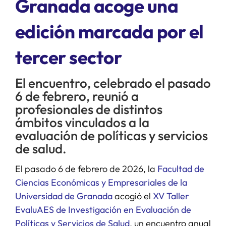
Granada acoge una
edición marcada por el
SERVICIOS
tercer sector
APOYO I+D+I
El encuentro, celebrado el pasado
NOTICIAS
6 de febrero, reunió a
profesionales de distintos
ámbitos vinculados a la
evaluación de políticas y servicios
de salud.
El pasado 6 de febrero de 2026, la
Facultad de
Ciencias Económicas y Empresariales de la
Universidad de Granada
acogió el
XV Taller
EvaluAES de Investigación en Evaluación de
Políticas y Servicios de Salud
, un encuentro anual