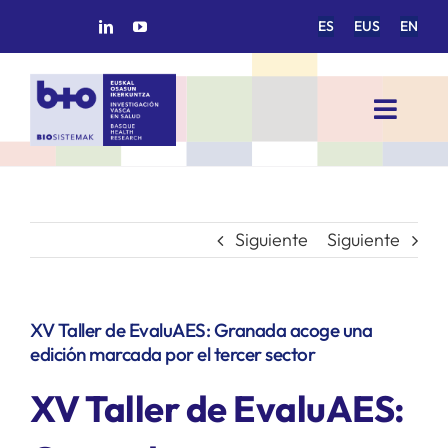
Saltar
ES
EUS
EN
al
contenido
Toggl
Navig
INICIO
BIOSISTEMAK
Siguiente
Siguiente
ÁREAS DE INVESTIGACIÓN
XV Taller de EvaluAES: Granada acoge una
edición marcada por el tercer sector
GRUPOS DE INVESTIGACIÓN
XV Taller de EvaluAES:
PROYECTOS/COLABORACIONES