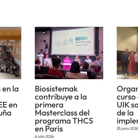
 en la
Biosistemak
Organ
n
contribuye a la
curso
EE en
primera
UIK s
uña
Masterclass del
de la
programa THCS
imple
en París
25 junio 202
6 julio 2026