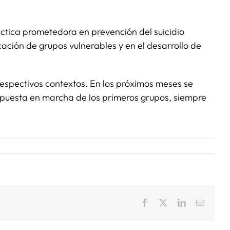
áctica prometedora en prevención del suicidio
cación de grupos vulnerables y en el desarrollo de
respectivos contextos. En los próximos meses se
 la puesta en marcha de los primeros grupos, siempre
Facebook
X
LinkedIn
Correo
electrón