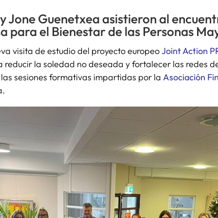
 Jone Guenetxea asistieron al encuentro
a para el Bienestar de las Personas Ma
eva visita de estudio del proyecto europeo
Joint Action 
reducir la soledad no deseada y fortalecer las redes de 
n las sesiones formativas impartidas por la
Asociación Fi
a.