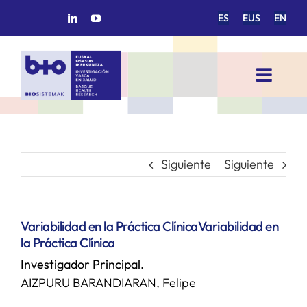
Saltar
ES
EUS
EN
al
contenido
Toggl
Navig
INICIO
BIOSISTEMAK
Siguiente
Siguiente
ÁREAS DE INVESTIGACIÓN
Variabilidad en la Práctica Clínica
Variabilidad en
la Práctica Clínica
GRUPOS DE INVESTIGACIÓN
Investigador Principal.
AIZPURU BARANDIARAN, Felipe
PROYECTOS/COLABORACIONES