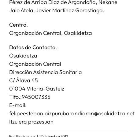
Pérez de Arriba Díaz de Argandoña, Nekane
Jaio Atela, Javier Martínez Gorostiaga.
Centro.
Organización Central, Osakidetza
Datos de Contacto.
Osakidetza
Organización Central
Dirección Asistencia Sanitaria
C/ Álava 45
01004 Vitoria-Gasteiz
Tlfo.:945007335
E-mail:
felipeesteban.aizpurubarandiaran@osakidetza.net
Itzulera prozesuan
Por
Biosistemak
|
17 diciembre 2012