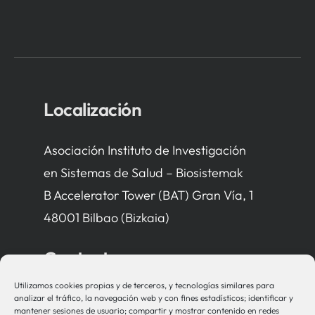
Localización
Asociación Instituto de Investigación
en Sistemas de Salud – Biosistemak
B Accelerator Tower (BAT) Gran Vía, 1
48001 Bilbao (Bizkaia)
Contacto
Utilizamos cookies propias y de terceros, y tecnologías similares para
bio-sistemak@bio-sistemak.eus
analizar el tráfico, la navegación web y con fines estadísticos; identificar y
mantener sesiones de usuario; compartir y mostrar contenido en redes