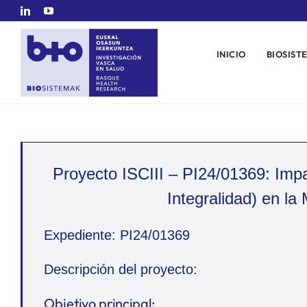
Saltar
al
contenido
INICIO
BIOSIST
Proyecto ISCIII – PI24/01369: Impac
Integralidad) en la
Expediente: PI24/01369
Descripción del proyecto:
Objetivo principal: