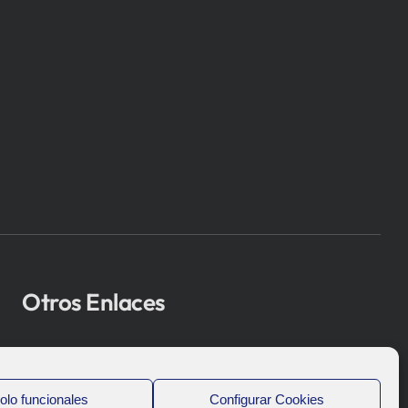
Otros Enlaces
Osakidetza
Bioef
olo funcionales
Configurar Cookies
Gobierno Vasco