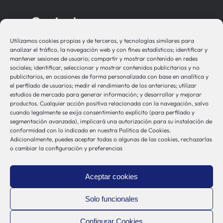
Contacto
Utilizamos cookies propias y de terceros, y tecnologías similares para
bio-sistemak@bio-sistemak.eus
analizar el tráfico, la navegación web y con fines estadísticos; identificar y
mantener sesiones de usuario; compartir y mostrar contenido en redes
944 00 77 90
sociales; identificar, seleccionar y mostrar contenidos publicitarios y no
publicitarios, en ocasiones de forma personalizada con base en analítica y
el perfilado de usuarios; medir el rendimiento de los anteriores; utilizar
estudios de mercado para generar información; y desarrollar y mejorar
productos. Cualquier acción positiva relacionada con la navegación, salvo
Otros Enlaces
cuando legalmente se exija consentimiento explícito (para perfilado y
segmentación avanzada), implicará una autorización para su instalación de
conformidad con lo indicado en nuestra Política de Cookies.
Adicionalmente, puedes aceptar todas o algunas de las cookies, rechazarlas
Osakidetza
o cambiar la configuración y preferencias
Bioef
Gobierno Vasco
Aceptar cookies
UPV/EHU
Aviso-Legal
Solo funcionales
Política de Privacidad
Configurar Cookies