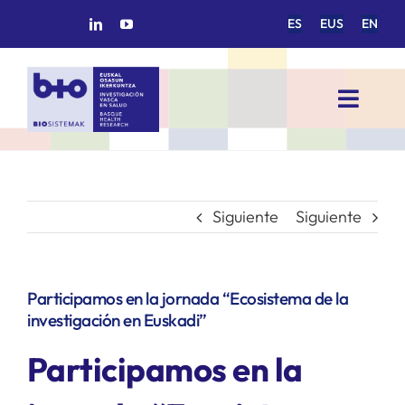
Saltar
ES
EUS
EN
al
contenido
Toggl
Navig
INICIO
BIOSISTEMAK
Siguiente
Siguiente
ÁREAS DE INVESTIGACIÓN
Participamos en la jornada “Ecosistema de la
investigación en Euskadi”
GRUPOS DE INVESTIGACIÓN
Participamos en la
PROYECTOS/COLABORACIONES