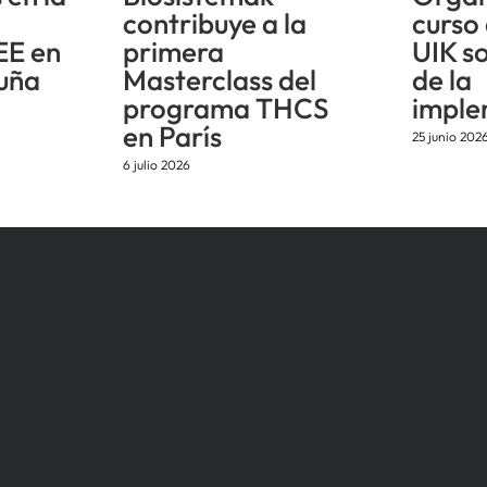
n
contribuye a la
curso
EE en
primera
UIK s
uña
Masterclass del
de la
programa THCS
imple
en París
25 junio 202
6 julio 2026