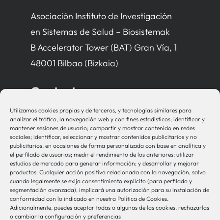
Asociación Instituto de Investigación
en Sistemas de Salud – Biosistemak
B Accelerator Tower (BAT) Gran Vía, 1
48001 Bilbao (Bizkaia)
Contacto
Utilizamos cookies propias y de terceros, y tecnologías similares para
bio-sistemak@bio-sistemak.eus
analizar el tráfico, la navegación web y con fines estadísticos; identificar y
mantener sesiones de usuario; compartir y mostrar contenido en redes
944 00 77 90
sociales; identificar, seleccionar y mostrar contenidos publicitarios y no
publicitarios, en ocasiones de forma personalizada con base en analítica y
el perfilado de usuarios; medir el rendimiento de los anteriores; utilizar
estudios de mercado para generar información; y desarrollar y mejorar
productos. Cualquier acción positiva relacionada con la navegación, salvo
Otros Enlaces
cuando legalmente se exija consentimiento explícito (para perfilado y
segmentación avanzada), implicará una autorización para su instalación de
conformidad con lo indicado en nuestra Política de Cookies.
Adicionalmente, puedes aceptar todas o algunas de las cookies, rechazarlas
Osakidetza
o cambiar la configuración y preferencias