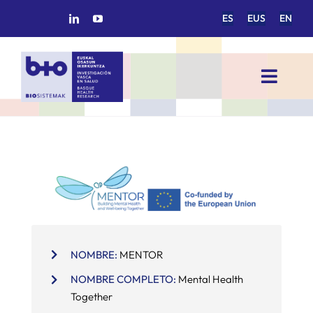
Saltar
ES
EUS
EN
al
contenido
Toggl
Navig
INICIO
BIOSISTEMAK
ÁREAS DE INVESTIGACIÓN
NOMBRE:
MENTOR
GRUPOS DE INVESTIGACIÓN
NOMBRE COMPLETO:
Mental Health
Together
PROYECTOS/COLABORACIONES