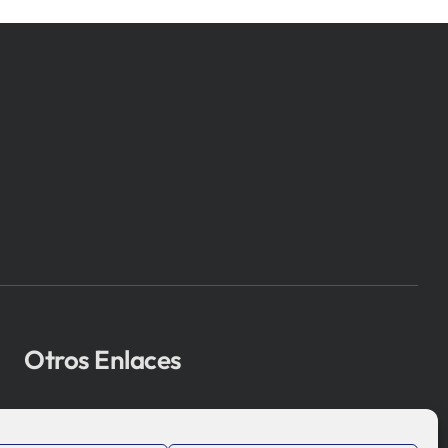
Otros Enlaces
Osakidetza
Bioef