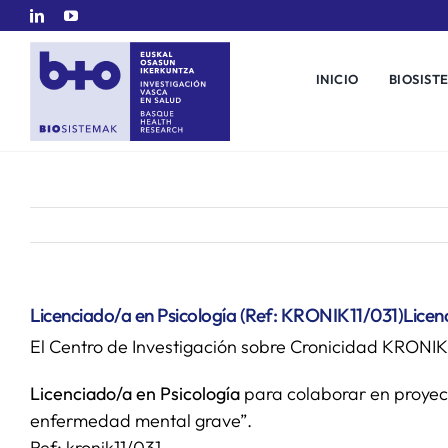
Saltar
al
contenido
INICIO
BIOSIST
Licenciado/a en Psicología (Ref: KRONIK11/031)
Licen
El Centro de Investigación sobre Cronicidad KRON
Licenciado/a en Psicología
para colaborar en proyect
enfermedad mental grave”.
Ref: kronik11/031