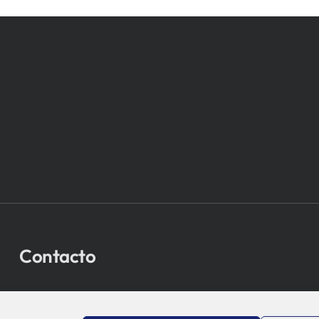
Contacto
bio-sistemak@bio-sistemak.eus