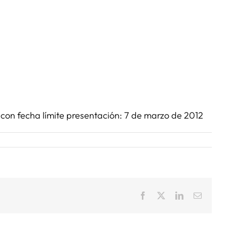
 con fecha límite presentación: 7 de marzo de 2012
Facebook
X
LinkedIn
Correo
electrón