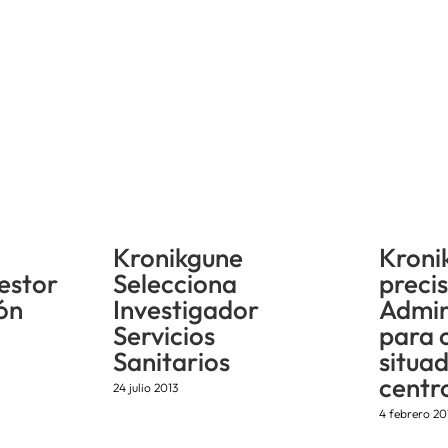
Kronikgune
Kroni
estor
Selecciona
preci
ón
Investigador
Admin
Servicios
para o
Sanitarios
situad
centr
24 julio 2013
4 febrero 20