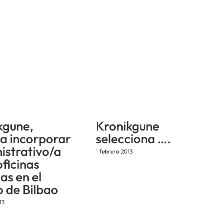
kgune,
Kronikgune
sa incorporar
selecciona ….
istrativo/a
1 febrero 2013
ficinas
as en el
o de Bilbao
13