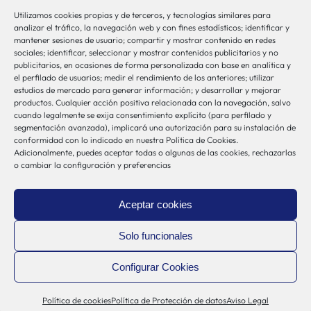
Utilizamos cookies propias y de terceros, y tecnologías similares para
bio-sistemak@bio-sistemak.eus
analizar el tráfico, la navegación web y con fines estadísticos; identificar y
mantener sesiones de usuario; compartir y mostrar contenido en redes
944 00 77 90
sociales; identificar, seleccionar y mostrar contenidos publicitarios y no
publicitarios, en ocasiones de forma personalizada con base en analítica y
el perfilado de usuarios; medir el rendimiento de los anteriores; utilizar
estudios de mercado para generar información; y desarrollar y mejorar
productos. Cualquier acción positiva relacionada con la navegación, salvo
Otros Enlaces
cuando legalmente se exija consentimiento explícito (para perfilado y
segmentación avanzada), implicará una autorización para su instalación de
conformidad con lo indicado en nuestra Política de Cookies.
Adicionalmente, puedes aceptar todas o algunas de las cookies, rechazarlas
Osakidetza
o cambiar la configuración y preferencias
Bioef
Gobierno Vasco
Aceptar cookies
UPV/EHU
Aviso-Legal
Solo funcionales
Política de Privacidad
Configurar Cookies
Política de Cookies
Sistema Interno de Información
Política de cookies
Política de Protección de datos
Aviso Legal