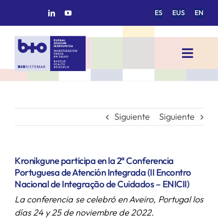
Saltar
ES
EUS
EN
al
contenido
Toggl
Navig
INICIO
BIOSISTEMAK
Siguiente
Siguiente
ÁREAS DE INVESTIGACIÓN
Kronikgune participa en la 2ª Conferencia
Portuguesa de Atención Integrada (II Encontro
GRUPOS DE INVESTIGACIÓN
Nacional de Integração de Cuidados – ENICII)
La conferencia se celebró en Aveiro, Portugal los
PROYECTOS/COLABORACIONES
días 24 y 25 de noviembre de 2022.