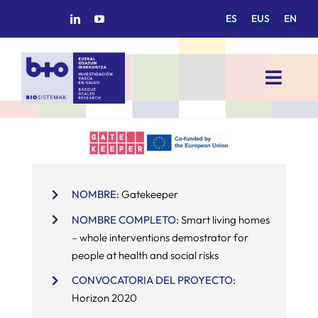
Saltar
ES
EUS
EN
al
contenido
Toggl
Navig
INICIO
BIOSISTEMAK
NOMBRE:
Gatekeeper
ÁREAS DE INVESTIGACIÓN
NOMBRE COMPLETO:
Smart living homes
– whole interventions demostrator for
people at health and social risks
GRUPOS DE INVESTIGACIÓN
CONVOCATORIA DEL PROYECTO:
Horizon 2020
PROYECTOS/COLABORACIONES