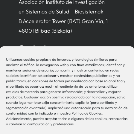
Asociación Instituto de Investigación
en Sistemas de Salud – Biosistemak
B Accelerator Tower (BAT) Gran Vía, 1
48001 Bilbao (Bizkaia)
Contacto
Utilizamos cookies propias y de terceros, y tecnologías similares para
bio-sistemak@bio-sistemak.eus
analizar el tráfico, la navegación web y con fines estadísticos; identificar y
mantener sesiones de usuario; compartir y mostrar contenido en redes
944 00 77 90
sociales; identificar, seleccionar y mostrar contenidos publicitarios y no
publicitarios, en ocasiones de forma personalizada con base en analítica y
el perfilado de usuarios; medir el rendimiento de los anteriores; utilizar
estudios de mercado para generar información; y desarrollar y mejorar
productos. Cualquier acción positiva relacionada con la navegación, salvo
Otros Enlaces
cuando legalmente se exija consentimiento explícito (para perfilado y
segmentación avanzada), implicará una autorización para su instalación de
conformidad con lo indicado en nuestra Política de Cookies.
Adicionalmente, puedes aceptar todas o algunas de las cookies, rechazarlas
Osakidetza
o cambiar la configuración y preferencias
Bioef