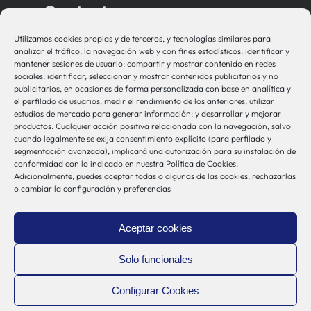
Contacto
Utilizamos cookies propias y de terceros, y tecnologías similares para
bio-sistemak@bio-sistemak.eus
analizar el tráfico, la navegación web y con fines estadísticos; identificar y
mantener sesiones de usuario; compartir y mostrar contenido en redes
944 00 77 90
sociales; identificar, seleccionar y mostrar contenidos publicitarios y no
publicitarios, en ocasiones de forma personalizada con base en analítica y
el perfilado de usuarios; medir el rendimiento de los anteriores; utilizar
estudios de mercado para generar información; y desarrollar y mejorar
productos. Cualquier acción positiva relacionada con la navegación, salvo
Otros Enlaces
cuando legalmente se exija consentimiento explícito (para perfilado y
segmentación avanzada), implicará una autorización para su instalación de
conformidad con lo indicado en nuestra Política de Cookies.
Adicionalmente, puedes aceptar todas o algunas de las cookies, rechazarlas
Osakidetza
o cambiar la configuración y preferencias
Bioef
Gobierno Vasco
Aceptar cookies
UPV/EHU
Aviso-Legal
Solo funcionales
Política de Privacidad
Configurar Cookies
Política de Cookies