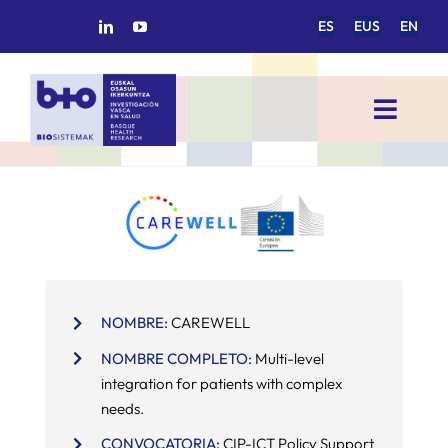
Saltar
ES
EUS
EN
al
contenido
Toggl
Navig
INICIO
BIOSISTEMAK
ÁREAS DE INVESTIGACIÓN
NOMBRE:
CAREWELL
NOMBRE COMPLETO:
Multi-level
GRUPOS DE INVESTIGACIÓN
integration for patients with complex
needs.
PROYECTOS/COLABORACIONES
CONVOCATORIA:
CIP-ICT Policy Support