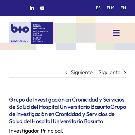
Saltar
ES
EUS
EN
al
contenido
Toggl
Navig
INICIO
BIOSISTEMAK
Siguiente
Siguiente
ÁREAS DE INVESTIGACIÓN
Grupo de Investigación en Cronicidad y Servicios
de Salud del Hospital Universitario Basurto
Grupo
GRUPOS DE INVESTIGACIÓN
de Investigación en Cronicidad y Servicios de
Salud del Hospital Universitario Basurto
Investigador Principal.
PROYECTOS/COLABORACIONES