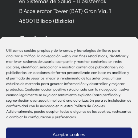
en Sistemas de Salud – Biosistemak
B Accelerator Tower (BAT) Gran Vía, 1
48001 Bilbao (Bizkaia)
Contacto
Utilizamos cookies propias y de terceros, y tecnologías similares para
bio-sistemak@bio-sistemak.eus
analizar el tráfico, la navegación web y con fines estadísticos; identificar y
mantener sesiones de usuario; compartir y mostrar contenido en redes
944 00 77 90
sociales; identificar, seleccionar y mostrar contenidos publicitarios y no
publicitarios, en ocasiones de forma personalizada con base en analítica y
el perfilado de usuarios; medir el rendimiento de los anteriores; utilizar
estudios de mercado para generar información; y desarrollar y mejorar
productos. Cualquier acción positiva relacionada con la navegación, salvo
Otros Enlaces
cuando legalmente se exija consentimiento explícito (para perfilado y
segmentación avanzada), implicará una autorización para su instalación de
conformidad con lo indicado en nuestra Política de Cookies.
Adicionalmente, puedes aceptar todas o algunas de las cookies, rechazarlas
Osakidetza
o cambiar la configuración y preferencias
Bioef
Gobierno Vasco
Aceptar cookies