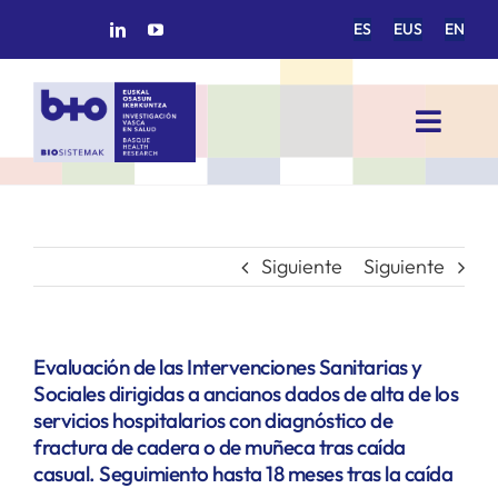
Saltar
ES
EUS
EN
al
contenido
Toggl
Navig
INICIO
BIOSISTEMAK
Siguiente
Siguiente
ÁREAS DE INVESTIGACIÓN
Evaluación de las Intervenciones Sanitarias y
Sociales dirigidas a ancianos dados de alta de los
GRUPOS DE INVESTIGACIÓN
servicios hospitalarios con diagnóstico de
fractura de cadera o de muñeca tras caída
casual. Seguimiento hasta 18 meses tras la caída
PROYECTOS/COLABORACIONES