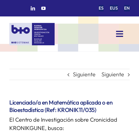
Saltar
ES
EUS
EN
al
contenido
Toggl
Navig
INICIO
BIOSISTEMAK
Siguiente
Siguiente
ÁREAS DE INVESTIGACIÓN
Licenciado/a en Matemática aplicada o en
Bioestadística (Ref: KRONIK11/035)
GRUPOS DE INVESTIGACIÓN
El Centro de Investigación sobre Cronicidad
KRONIKGUNE, busca:
PROYECTOS/COLABORACIONES