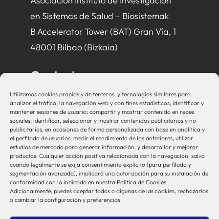
Asociación Instituto de Investigación
en Sistemas de Salud – Biosistemak
B Accelerator Tower (BAT) Gran Vía, 1
48001 Bilbao (Bizkaia)
Contacto
Utilizamos cookies propias y de terceros, y tecnologías similares para
bio-sistemak@bio-sistemak.eus
analizar el tráfico, la navegación web y con fines estadísticos; identificar y
mantener sesiones de usuario; compartir y mostrar contenido en redes
944 00 77 90
sociales; identificar, seleccionar y mostrar contenidos publicitarios y no
publicitarios, en ocasiones de forma personalizada con base en analítica y
el perfilado de usuarios; medir el rendimiento de los anteriores; utilizar
estudios de mercado para generar información; y desarrollar y mejorar
productos. Cualquier acción positiva relacionada con la navegación, salvo
Otros Enlaces
cuando legalmente se exija consentimiento explícito (para perfilado y
segmentación avanzada), implicará una autorización para su instalación de
conformidad con lo indicado en nuestra Política de Cookies.
Adicionalmente, puedes aceptar todas o algunas de las cookies, rechazarlas
Osakidetza
o cambiar la configuración y preferencias
Bioef