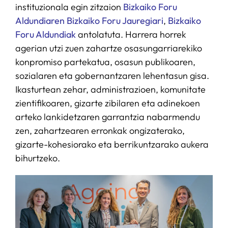
instituzionala egin zitzaion
Bizkaiko Foru
Aldundiaren Bizkaiko Foru Jauregiari
,
Bizkaiko
Foru Aldundiak
antolatuta. Harrera horrek
agerian utzi zuen zahartze osasungarriarekiko
konpromiso partekatua, osasun publikoaren,
sozialaren eta gobernantzaren lehentasun gisa.
Ikasturtean zehar, administrazioen, komunitate
zientifikoaren, gizarte zibilaren eta adinekoen
arteko lankidetzaren garrantzia nabarmendu
zen, zahartzearen erronkak ongizaterako,
gizarte-kohesiorako eta berrikuntzarako aukera
bihurtzeko.