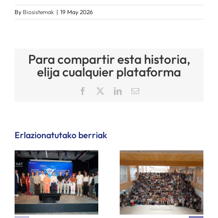
By
Biosistemak
|
19 May 2026
Para compartir esta historia,
elija cualquier plataforma
Facebook
X
LinkedIn
Email
Erlazionatutako berriak