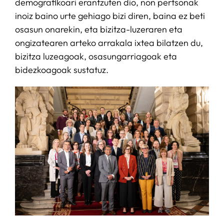
demografikoari erantzuten dio, non pertsonak
inoiz baino urte gehiago bizi diren, baina ez beti
osasun onarekin, eta bizitza-luzeraren eta
ongizatearen arteko arrakala ixtea bilatzen du,
bizitza luzeagoak, osasungarriagoak eta
bidezkoagoak sustatuz.