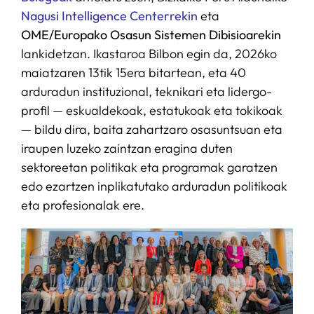
Nagusi Intelligence Centerrekin
eta
OME/Europako Osasun Sistemen Dibisioarekin
lankidetzan. Ikastaroa Bilbon egin da, 2026ko
maiatzaren 13tik 15era bitartean, eta 40
arduradun instituzional, teknikari eta lidergo-
profil — eskualdekoak, estatukoak eta tokikoak
— bildu dira, baita zahartzaro osasuntsuan eta
iraupen luzeko zaintzan eragina duten
sektoreetan politikak eta programak garatzen
edo ezartzen inplikatutako arduradun politikoak
eta profesionalak ere.