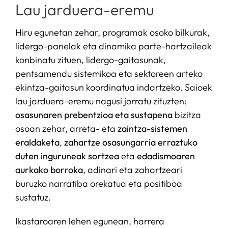
Lau jarduera-eremu
Hiru egunetan zehar, programak osoko bilkurak,
lidergo-panelak eta dinamika parte-hartzaileak
konbinatu zituen, lidergo-gaitasunak,
pentsamendu sistemikoa eta sektoreen arteko
ekintza-gaitasun koordinatua indartzeko. Saioek
lau jarduera-eremu nagusi jorratu zituzten:
osasunaren prebentzioa eta sustapena
bizitza
osoan zehar, arreta- eta
zaintza-sistemen
eraldaketa
,
zahartze osasungarria erraztuko
duten inguruneak sortzea
eta
edadismoaren
aurkako borroka
, adinari eta zahartzeari
buruzko narratiba orekatua eta positiboa
sustatuz.
Ikastaroaren lehen egunean, harrera