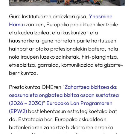
Gure Institutuaren ordezkari gisa,
Yhasmine
Hamu
izan zen, Europako proiektuen ikertzaile
eta kudeatzailea, eta ikaskuntza- eta
hausnarketa-gune horretan parte hartu zuen
hainbat arlotako profesionalekin batera, hala
nola iraupen luzeko zainketak, hiri-plangintza,
etxebizitza, garraioa, komunikazioa eta gizarte-
berrikuntza.
Prestakuntza OMEren “
Zahartzea bizitzea da:
osasuna eta ongizatea bizitza osoan sustatzea
(2026 – 2030)
”
Europako Lan Programaren
(EPW2)
bost lehentasun estrategikoetako bat
da. Estrategia hori Europako eskualdean
biztanleriaren zahartze bizkorraren erronka