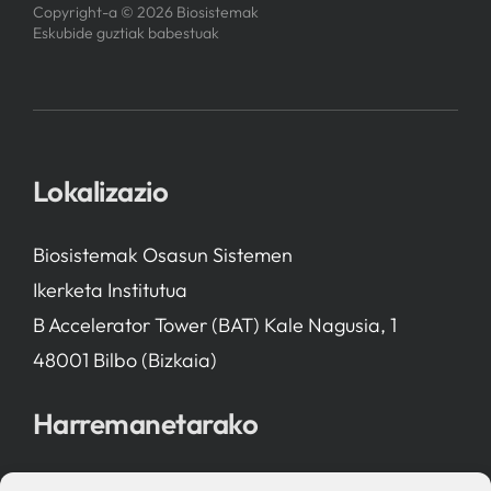
Copyright-a © 2026 Biosistemak
Eskubide guztiak babestuak
Lokalizazio
Biosistemak Osasun Sistemen
Ikerketa Institutua
B Accelerator Tower (BAT) Kale Nagusia, 1
48001 Bilbo (Bizkaia)
Harremanetarako
bio-sistemak@bio-sistemak.eus