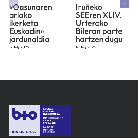
«Oasunaren
Iruñeko
arloko
SEEren XLIV.
ikerketa
Urteroko
Euskadin»
Bileran parte
jardunaldia
hartzen dugu
17 July 2026
16 July 2026