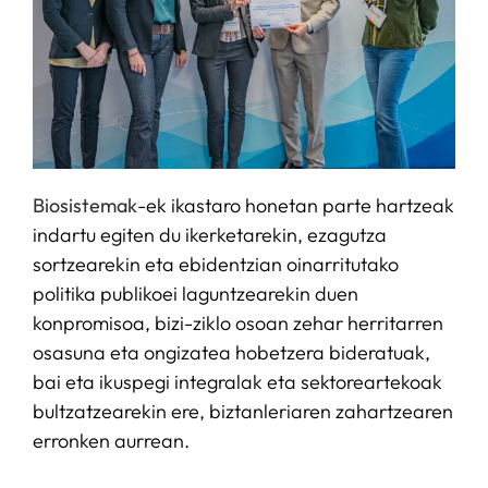
Biosistemak
-ek ikastaro honetan parte hartzeak
indartu egiten du ikerketarekin, ezagutza
sortzearekin eta ebidentzian oinarritutako
politika publikoei laguntzearekin duen
konpromisoa, bizi-ziklo osoan zehar herritarren
osasuna eta ongizatea hobetzera bideratuak,
bai eta ikuspegi integralak eta sektoreartekoak
bultzatzearekin ere, biztanleriaren zahartzearen
erronken aurrean.